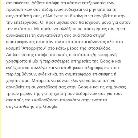
συναινέσετε.
Λάβετε υπόψη ότι κάποια επεξεργασία των
προσωπικών σας δεδομένων ενδέχεται να μην απαιτεί τη
συγκατάθεσή σας, αλλά έχετε το δικαίωμα να αρνηθείτε αυτήν
την επεξεργασία. Οι προτιμήσεις σας θα ισχύουν μόνο για αυτόν
τον ιστότοπο. Μπορείτε να αλλάξετε τις προτιμήσεις σας ή να
ανακαλέσετε τη συγκατάθεσή σας ανά πάσα στιγμή
επιστρέφοντας σε αυτόν τον ιστότοπο και κάνοντας κλικ στο
κουμπί "Απορρήτου" στο κάτω μέρος της ιστοσελίδας.
Λάβετε επίσης υπόψη ότι αυτός ο ιστότοπος/η εφαρμογή
χρησιμοποιεί μία ή περισσότερες υπηρεσίες της Google και
Ολο το σαββατοκύριακο είχε γίνει viral το teaser τους:
ενδέχεται να συλλέγει και να αποθηκεύει πληροφορίες που
περιλαμβάνουν, ενδεικτικά, τη συμπεριφορά επίσκεψης ή
A band of heroes
WILL
assemble
χρήσης σας. Μπορείτε να κάνετε κλικ για να δώσετε ή να
to protect the world from aliens
&
destruction
αρνηθείτε τη συγκατάθεσή σας στην Google και τις σημάνσεις
and only an act of
GRACE
will save them
τρίτων μερών της για τη χρήση των δεδομένων σας για τους
σκοπούς που καθορίζονται παρακάτω στην ενότητα
και μετά η χαρακτηριστική καρικατουρέ φωνή της Μέγκαν Μαλάλι
συγκατάθεσης της Google.
ανακοίνωνε ότι «θα κάνει ξανά την Αμερική μεγάλη χώρα» (το
σύνθημα του Τραμπ).
Αυτό το είδατε;
Οταν η Χίλαρι Κλίντον συνάντησε τον Ζακ
Γαλιφιανάκη