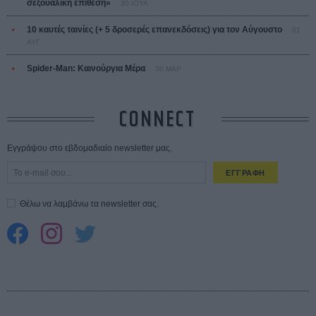
σεξουαλική επίθεση»
30 ΙΟΥΛ
10 καυτές ταινίες (+ 5 δροσερές επανεκδόσεις) για τον Αύγουστο
01
ΑΥΓ
Spider-Man: Καινούργια Μέρα
30 ΜΑΡ
CONNECT
Εγγράψου στο εβδομαδιαίο newsletter μας.
ΕΓΓΡΑΦΗ
Θέλω να λαμβάνω τα newsletter σας.