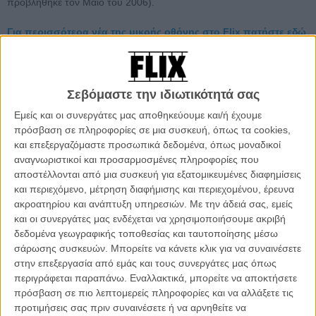
προβλήθηκε τον Μάιο του 2006).
Για περισσότερα νέα της μικρής οθόνης στο Flix πατήστε εδώ
Και να που μία ολόκληρη δεκαετία μετά, το καστ του «Will & Grace»
αποφασίζει ένα (κανονικό, όχι σαν αυτό των «Friends») reunion. Η
Ερικ «Γουίλ» ΜακΚόρμακ ως ο πρώτος καλογραμμένος γκέι ήρωας
Σεβόμαστε την ιδιωτικότητά σας
της αμερικανικής τηλεόρασης και mainstream pop culture, η
Εμείς και οι συνεργάτες μας αποθηκεύουμε και/ή έχουμε
Ντέμπρα «Γκρέις» Μέσινγκ ως η κολλητή του φίλη που
πρόσβαση σε πληροφορίες σε μια συσκευή, όπως τα cookies,
αυτοσαρκάζει την εβραϊκή της καταγωγή (και τη γυναικεία της
και επεξεργαζόμαστε προσωπικά δεδομένα, όπως μοναδικοί
φύση), ο Σον «Τζακ» Χέις που ανέβασε τη γκέι καρικατούρα σε άλλο
αναγνωριστικοί και προσαρμοσμένες πληροφορίες που
τολμηρό επίπεδο και η Μέγκαν «Κάρεν» Μαλάλι που
αποστέλλονται από μια συσκευή για εξατομικευμένες διαφημίσεις
αντιπροσωπεύει το 1% της Παρκ Αβενιου επιστρέφουν λοιπόν.
και περιεχόμενο, μέτρηση διαφήμισης και περιεχομένου, έρευνα
ακροατηρίου και ανάπτυξη υπηρεσιών.
Με την άδειά σας, εμείς
Δείτε κι αυτό:
O Τζος Γουίντον, οι Avengers και ένας στρατός από
και οι συνεργάτες μας ενδέχεται να χρησιμοποιήσουμε ακριβή
διάσημους σταρ στο πλευρό της Χίλαρι Κλίντον!
δεδομένα γεωγραφικής τοποθεσίας και ταυτοποίησης μέσω
σάρωσης συσκευών. Μπορείτε να κάνετε κλικ για να συναινέσετε
στην επεξεργασία από εμάς και τους συνεργάτες μας όπως
περιγράφεται παραπάνω. Εναλλακτικά, μπορείτε να αποκτήσετε
πρόσβαση σε πιο λεπτομερείς πληροφορίες και να αλλάξετε τις
προτιμήσεις σας πριν συναινέσετε ή να αρνηθείτε να