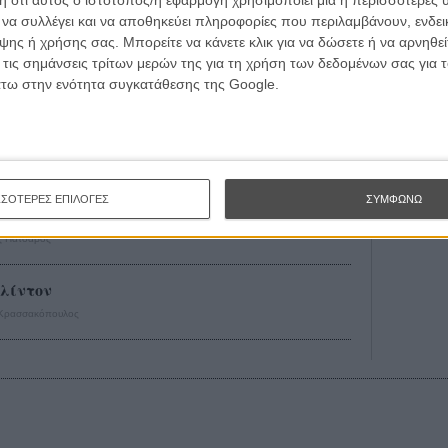
 ότι αυτός ο ιστότοπος/η εφαρμογή χρησιμοποιεί μία ή περισσότερες 
 Ντόναλντ Τραμπ (ξανά) χθες στο Saturday
ι να συλλέγει και να αποθηκεύει πληροφορίες που περιλαμβάνουν, ενδεικ
ης ή χρήσης σας. Μπορείτε να κάνετε κλικ για να δώσετε ή να αρνηθε
 τις σημάνσεις τρίτων μερών της για τη χρήση των δεδομένων σας για
άτω στην ενότητα συγκατάθεσης της Google.
οφά στις αμερικανικές εκλογές!
ρά τις εκλογές του 2016 για την προεδρία
ΣΣΟΤΕΡΕΣ ΕΠΙΛΟΓΕΣ
ΣΥΜΦΩΝΩ
 Πατσαβός
Κλίντον
 Κρασσακόπουλος