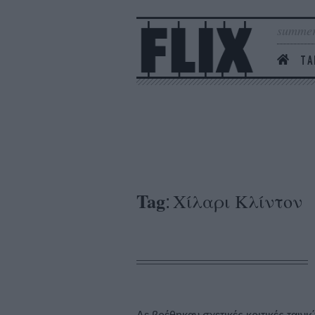
summer
ΤΑ
Tag
Χίλαρι Κλίντον
: