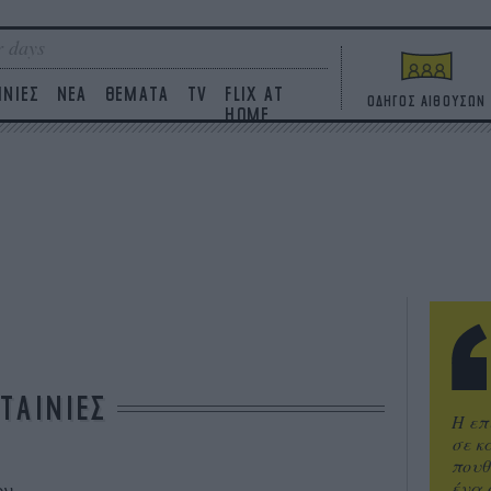
 days
ΙΝΙΕΣ
ΝΕΑ
ΘΕΜΑΤΑ
TV
FLIX AT
ΟΔΗΓΟΣ ΑΙΘΟΥΣΩΝ
HOME
ΤΑΙΝΙΕΣ
Η επ
σε κ
πουθ
ένα 