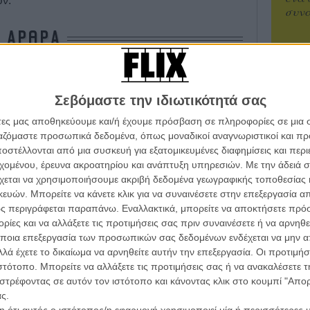
ών.
συνα
ΑΡΘΡΑ
Βιμ Β
Συνέντ
(και οι γυναίκες Πρόεδροι των ΗΠΑ στην ποπ
Σεβόμαστε την ιδιωτικότητά σας
άτες μας αποθηκεύουμε και/ή έχουμε πρόσβαση σε πληροφορίες σε μια
ργαζόμαστε προσωπικά δεδομένα, όπως μοναδικοί αναγνωριστικοί και 
Κλίντον και το φωνάζει δυνατά!
στέλλονται από μια συσκευή για εξατομικευμένες διαφημίσεις και περ
εχομένου, έρευνα ακροατηρίου και ανάπτυξη υπηρεσιών.
Με την άδειά σα
Εγγράψου 
χεται να χρησιμοποιήσουμε ακριβή δεδομένα γεωγραφικής τοποθεσίας 
 αντιδρούν στο πρώτο τηλεοπτικό προεδρικό
ών. Μπορείτε να κάνετε κλικ για να συναινέσετε στην επεξεργασία απ
ς περιγράφεται παραπάνω. Εναλλακτικά, μπορείτε να αποκτήσετε πρό
Θέλω ν
ίες και να αλλάξετε τις προτιμήσεις σας πριν συναινέσετε ή να αρνηθεί
ποια επεξεργασία των προσωπικών σας δεδομένων ενδέχεται να μην απ
λά έχετε το δικαίωμα να αρνηθείτε αυτήν την επεξεργασία. Οι προτιμήσ
ει τον Τραμπ: «Οχι, δε θα ψηφίσω τον
ιστότοπο. Μπορείτε να αλλάξετε τις προτιμήσεις σας ή να ανακαλέσετε
ς τις εκλογές»
στρέφοντας σε αυτόν τον ιστότοπο και κάνοντας κλικ στο κουμπί "Απ
ς.