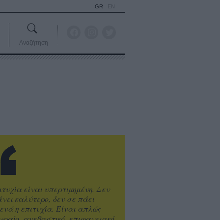
GR
EN
Αναζήτηση
ιτυχία είναι υπερτιμημένη. Δεν
άνει καλύτερο, δεν σε πάει
ενά η επιτυχία. Είναι απλώς
ωραίο, ανεβαστικό, επιφανειακό