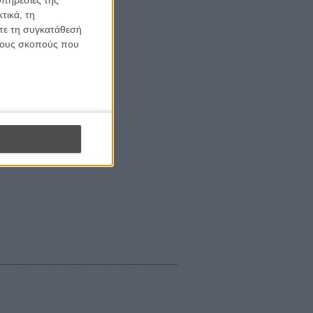
υπηρεσίες της
τικά, τη
ίτε τη συγκατάθεσή
 τους σκοπούς που