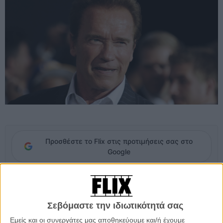
Προσθέστε το Flix στις προτιμήσεις σας στο
Google
Μετά το βίντεο όπου ο Ρόμπερτ Ντε Νίρο μιλά με οργή, θλίψη κι
ανησυχία για το φαινόμενο Ντόναλντ Τραμπ και για το που
κατευθείνεται η σημερινή Αμερική, άλλος ένας πρωταγωνιστής
Σεβόμαστε την ιδιωτικότητά σας
βγαίνει μπροστά για να αποκυρήξει τον υποψήφιο των
Εμείς και οι συνεργάτες μας αποθηκεύουμε και/ή έχουμε