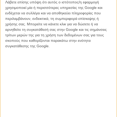
Λάβετε επίσης υπόψη ότι αυτός ο ιστότοπος/η εφαρμογή
χρησιμοποιεί μία ή περισσότερες υπηρεσίες της Google και
ενδέχεται να συλλέγει και να αποθηκεύει πληροφορίες που
περιλαμβάνουν, ενδεικτικά, τη συμπεριφορά επίσκεψης ή
χρήσης σας. Μπορείτε να κάνετε κλικ για να δώσετε ή να
αρνηθείτε τη συγκατάθεσή σας στην Google και τις σημάνσεις
τρίτων μερών της για τη χρήση των δεδομένων σας για τους
σκοπούς που καθορίζονται παρακάτω στην ενότητα
συγκατάθεσης της Google.
Με μία γραπτή του δήλωση που κυκλοφόρησε στο Twitter χθες, ο
Σβαρτζενέγκερ εξηγεί το σκεπτικό του:
Φέτος, για πρώτη φορά μετά την απόκτηση της αμερικανικής μου
υπηκοότητας το 1983, δε θα ψηφίσω τον Ρεπουμπλικανό υποψήφιο
για την Προεδρία. Οπως και πολλοί ακόμα Αμερικανοί νιώθω κι εγώ
διχασμένος με αυτές τις εκλογές. Δεν έχω αποφασίσει ακόμα τι θα
κάνω τον επόμενο μήνα. Είμαι δηλωμένος Ρεπουμπλικανός από το
1968 που μετακόμισα στην Αμερική. Εκείνη τη μέρα ένιωθα ότι ένωνα