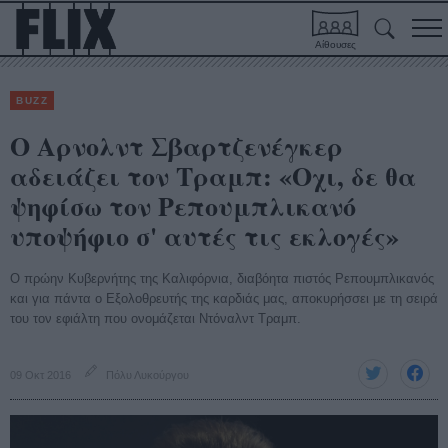
Αίθουσες
BUZZ
Ο Αρνολντ Σβαρτζενέγκερ
αδειάζει τον Τραμπ: «Οχι, δε θα
ψηφίσω τον Ρεπουμπλικανό
υποψήφιο σ' αυτές τις εκλογές»
Ο πρώην Κυβερνήτης της Καλιφόρνια, διαβόητα πιστός Ρεπουμπλικανός
και για πάντα ο Εξολοθρευτής της καρδιάς μας, αποκυρήσσει με τη σειρά
του τον εφιάλτη που ονομάζεται Ντόναλντ Τραμπ.
09 Οκτ 2016
Πόλυ Λυκούργου