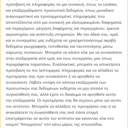
Ρεπουμπλικανών για την αμερικανική Προεδρία.
πρόσβαση σε πληροφορίες σε μια συσκευή, όπως τα cookies,
και επεξεργαζόμαστε προσωπικά δεδομένα, όπως μοναδικοί
Δείτε το εδώ:
Ο Ρόμπερτ Ντε Νίρο θέλει να δείρει τον Ντόναλντ
αναγνωριστικοί και προσαρμοσμένες πληροφορίες που
Τραμπ!
αποστέλλονται από μια συσκευή για εξατομικευμένες διαφημίσεις
και περιεχόμενο, μέτρηση διαφήμισης και περιεχομένου, έρευνα
Πολλοί διάσημοι Αμερικανοί έχουν επιστρατεύσει κάθε στραμμένο
ακροατηρίου και ανάπτυξη υπηρεσιών.
Με την άδειά σας, εμείς
πάνω τους προβολέα για να αποτρέψουν την πιθανή εκλογή του
και οι συνεργάτες μας ενδέχεται να χρησιμοποιήσουμε ακριβή
Τραμπ στη θέση του Αμερικανού Προέδρου. Από τον Σον Πεν στον
δεδομένα γεωγραφικής τοποθεσίας και ταυτοποίησης μέσω
Κερκ Ντάγκλας, κι από τον Μπρους Σπρίνγκστιν στον Τζορτζ
σάρωσης συσκευών. Μπορείτε να κάνετε κλικ για να συναινέσετε
Κλούνεϊ, η λίστα είναι γενναιόδωρη και μεγάλη. Αυτή τη φορά όμως,
στην επεξεργασία από εμάς και τους συνεργάτες μας όπως
αποτελεί μεγαλύτερη έκπληξη το ποιος τον αποκυρρήσσει. Ο
περιγράφεται παραπάνω. Εναλλακτικά, μπορείτε να αποκτήσετε
Αρνολντ Σβαρτζενέγκερ, πρώην Κυβερνήτης της Καλιφόρνια, είναι
πρόσβαση σε πιο λεπτομερείς πληροφορίες και να αλλάξετε τις
γνωστός, δηλωμένος και πιστός Ρεπουμπλικανός. Κι όμως, όπως
προτιμήσεις σας πριν συναινέσετε ή να αρνηθείτε να
και αρκετοί ακόμα (προς τιμή τους) Ρεπουμπλικανοί διαχωρίζουν τη
συναινέσετε.
Λάβετε υπόψη ότι κάποια επεξεργασία των
θέση τους από ό,τι συμβολίζει, ό,τι είναι και ό,τι θα κουβαλήσει στο
προσωπικών σας δεδομένων ενδέχεται να μην απαιτεί τη
ανώτερο αξίωμα της χώρας τους ο Ντόναλντ Τραμπ (πόσο ειρωνικό
συγκατάθεσή σας, αλλά έχετε το δικαίωμα να αρνηθείτε αυτήν
ότι ο Αρνι έχει πάρει τη θέση του Τραμπ στο «Celebrity
την επεξεργασία. Οι προτιμήσεις σας θα ισχύουν μόνο για αυτόν
Apprentice»).
τον ιστότοπο. Μπορείτε να αλλάξετε τις προτιμήσεις σας ή να
ανακαλέσετε τη συγκατάθεσή σας ανά πάσα στιγμή
Διαβάστε κι αυτό:
Ο Κερκ Ντάγκλας συγκρίνει τον Ντόναλντ
επιστρέφοντας σε αυτόν τον ιστότοπο και κάνοντας κλικ στο
Τραμπ με τον Χίτλερ σε μια σπαρακτική εξομολόγηση
κουμπί "Απορρήτου" στο κάτω μέρος της ιστοσελίδας.