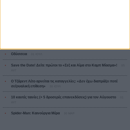
Ο Παραχαράκτης
L’ Affaire Bojarski (The Moneymaker)
Ζαν-Πολ Σαλομέ
ΤΑ ΠΙΟ
ΔΙΑΒΑΣΜΕΝΑ
Οδύσσεια
01 ΙΟΥΛ
Save the Date! Δείτε πρώτοι το «Σεξ και Αίμα στο Καμπ Μίασμα»!
05
ΑΥΓ
Ο Τζάρεντ Λέτο αρνείται τις καταγγελίες: «Δεν έχω διαπράξει ποτέ
σεξουαλική επίθεση»
30 ΙΟΥΛ
10 καυτές ταινίες (+ 5 δροσερές επανεκδόσεις) για τον Αύγουστο
01
ΑΥΓ
Spider-Man: Καινούργια Μέρα
30 ΜΑΡ