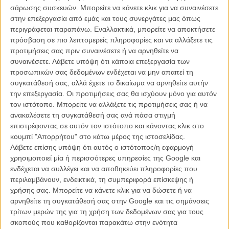
σταμάτησε ποτέ να υπογραμμίζει, φτάνοντας μάλιστα να μηνύσει
σάρωσης συσκευών. Μπορείτε να κάνετε κλικ για να συναινέσετε
την CBS Paramount Television σαράντα ολόκληρα χρόνια μετά για
στην επεξεργασία από εμάς και τους συνεργάτες μας όπως
την περαιτέρω εμπορική εκμετάλλευση του επεισοδίου.
περιγράφεται παραπάνω. Εναλλακτικά, μπορείτε να αποκτήσετε
πρόσβαση σε πιο λεπτομερείς πληροφορίες και να αλλάξετε τις
Διαβάστε εδώ περισσότερα για το εμβληματικό αυτό
προτιμήσεις σας πριν συναινέσετε ή να αρνηθείτε να
επεισόδιο του «Star Trek»
συναινέσετε.
Λάβετε υπόψη ότι κάποια επεξεργασία των
προσωπικών σας δεδομένων ενδέχεται να μην απαιτεί τη
συγκατάθεσή σας, αλλά έχετε το δικαίωμα να αρνηθείτε αυτήν
την επεξεργασία. Οι προτιμήσεις σας θα ισχύουν μόνο για αυτόν
τον ιστότοπο. Μπορείτε να αλλάξετε τις προτιμήσεις σας ή να
ανακαλέσετε τη συγκατάθεσή σας ανά πάσα στιγμή
επιστρέφοντας σε αυτόν τον ιστότοπο και κάνοντας κλικ στο
κουμπί "Απορρήτου" στο κάτω μέρος της ιστοσελίδας.
Λάβετε επίσης υπόψη ότι αυτός ο ιστότοπος/η εφαρμογή
χρησιμοποιεί μία ή περισσότερες υπηρεσίες της Google και
ενδέχεται να συλλέγει και να αποθηκεύει πληροφορίες που
περιλαμβάνουν, ενδεικτικά, τη συμπεριφορά επίσκεψης ή
χρήσης σας. Μπορείτε να κάνετε κλικ για να δώσετε ή να
αρνηθείτε τη συγκατάθεσή σας στην Google και τις σημάνσεις
τρίτων μερών της για τη χρήση των δεδομένων σας για τους
σκοπούς που καθορίζονται παρακάτω στην ενότητα