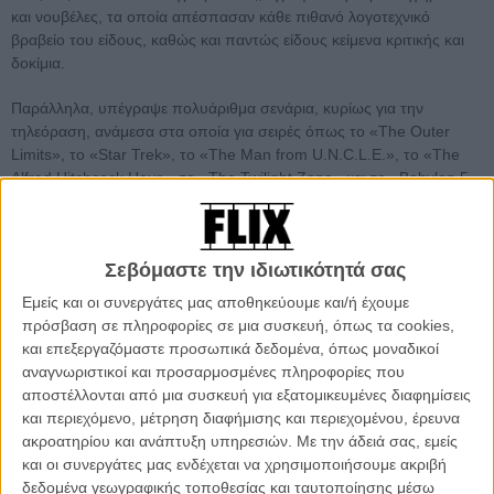
και νουβέλες, τα οποία απέσπασαν κάθε πιθανό λογοτεχνικό
βραβείο του είδους, καθώς και παντώς είδους κείμενα κριτικής και
δοκίμια.
Παράλληλα, υπέγραψε πολυάριθμα σενάρια, κυρίως για την
τηλεόραση, ανάμεσα στα οποία για σειρές όπως το «The Outer
Limits», το «Star Trek», το «The Man from U.N.C.L.E.», το «The
Alfred Hitchcock Hour», το «The Twilight Zone» και το «Babylon 5».
Την ίδια στιγμή, όμως, υπήρξε παροιμιωδώς ασυμβίβαστος κι
εξαιρετικά επικριτικός και αμυντικός απέναντι στον τρόπο που
αντιμετωπιζόταν η δουλειά του από τα στούντιο και τους
Σεβόμαστε την ιδιωτικότητά σας
παραγωγούς, κάτι που οδήγησε σε μερικές θρυλικές κόντρες του με
τη βιομηχανία του θεάματος, οι οποίες συχνά έφταναν στα
Εμείς και οι συνεργάτες μας αποθηκεύουμε και/ή έχουμε
δικαστήρια.
πρόσβαση σε πληροφορίες σε μια συσκευή, όπως τα cookies,
και επεξεργαζόμαστε προσωπικά δεδομένα, όπως μοναδικοί
Ανάμεσα στις πιο διάσημες δουλειές του για την τηλεόραση είναι το
αναγνωριστικοί και προσαρμοσμένες πληροφορίες που
σενάριο για το κλασικό επεισόδιο του «Star Trek», «City on the
αποστέλλονται από μια συσκευή για εξατομικευμένες διαφημίσεις
Edge of Forever», το οποίο προβλήθηκε το 1967 και κρατά ακόμα
και περιεχόμενο, μέτρηση διαφήμισης και περιεχομένου, έρευνα
τη φήμη ενός από τα καλύτερα της σειράς. Ο ίδιος, ωστόσο, δεν
ακροατηρίου και ανάπτυξη υπηρεσιών.
Με την άδειά σας, εμείς
έμεινε καθόλου ευχαριστημένος από τις αλλαγές που
και οι συνεργάτες μας ενδέχεται να χρησιμοποιήσουμε ακριβή
πραγματοποίησαν οι δημιουργοί της σειράς, κάτι που δεν
δεδομένα γεωγραφικής τοποθεσίας και ταυτοποίησης μέσω