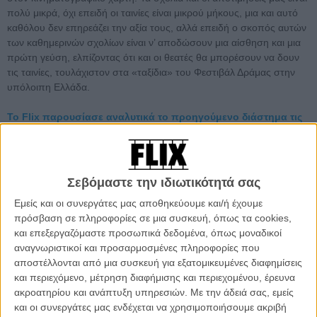
πολύ μικρά, όχι επειδή οι ταινίες είναι μικρού μήκους, μια και αυτό
καθόλου δεν επηρεάζει την αξία τους, αλλά επειδή ο σκοπός αυτών
των καθημερινών σχολίων είναι ν’ αποδώσουν μια αίσθηση και μια
πρώτη γεύση, ελπίζοντας ότι και οι θεατές θα μπορέσουν να δουν
τις ταινίες, τουλάχιστον στα «ταξίδια» του Φεστιβάλ Δράμας στην
υπόλοιπη Ελλάδα.
Το Flix παρουσίασε αναλυτικά το προηγούμενο διάστημα τις
ταινίες που συμμετέχουν στο φετινό διαγωνιστικό τμήμα, με
φωτογραφικό υλικό, τρέιλερς και πληροφορίες για τους
δημιουργούς τους. Αναζητήστε όλους τους τίτλους εδώ
Σεβόμαστε την ιδιωτικότητά σας
Διαβάστε ακόμη
:
Εμείς και οι συνεργάτες μας αποθηκεύουμε και/ή έχουμε
πρόσβαση σε πληροφορίες σε μια συσκευή, όπως τα cookies,
Δράμα 2014, Οι ταινίες: Ημέρα 1η
και επεξεργαζόμαστε προσωπικά δεδομένα, όπως μοναδικοί
Δράμα 2014, Οι ταινίες: Ημέρα 2η
αναγνωριστικοί και προσαρμοσμένες πληροφορίες που
Δράμα 2014, Οι ταινίες: Ημέρα 3η
αποστέλλονται από μια συσκευή για εξατομικευμένες διαφημίσεις
Φεστιβάλ Δράμας 2014: Τελετή Εναρξης με την πολιτεία
και περιεχόμενο, μέτρηση διαφήμισης και περιεχομένου, έρευνα
παρούσα. Ολόκληρη!
ακροατηρίου και ανάπτυξη υπηρεσιών.
Με την άδειά σας, εμείς
Φεστιβάλ Δράμας 2014: Ξεκινάμε;
και οι συνεργάτες μας ενδέχεται να χρησιμοποιήσουμε ακριβή