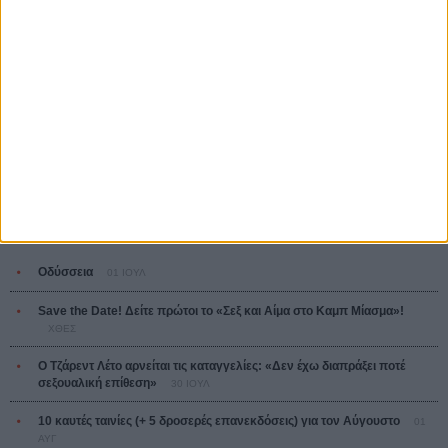
Ψηλά Τακούνια
Tacones lejanos
Πέδρο Αλμοδόβαρ
Ο Παραχαράκτης
L’ Affaire Bojarski (The Moneymaker)
Ζαν-Πολ Σαλομέ
ΤΑ ΠΙΟ
ΔΙΑΒΑΣΜΕΝΑ
Οδύσσεια
01 ΙΟΥΛ
Save the Date! Δείτε πρώτοι το «Σεξ και Αίμα στο Καμπ Μίασμα»!
ΧΘΕΣ
Ο Τζάρεντ Λέτο αρνείται τις καταγγελίες: «Δεν έχω διαπράξει ποτέ
σεξουαλική επίθεση»
30 ΙΟΥΛ
10 καυτές ταινίες (+ 5 δροσερές επανεκδόσεις) για τον Αύγουστο
01
ΑΥΓ