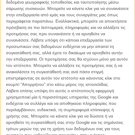
δεδομένα γεωγραφικής τοποθεσίας και ταυτοποίησης μέσω
Τι είδαμε την Πέμπτη 18 Σεπτεμβρίου
σάρωσης συσκευών. Μπορείτε να κάνετε κλικ για να συναινέσετε
στην επεξεργασία από εμάς και τους συνεργάτες μας όπως
περιγράφεται παραπάνω. Εναλλακτικά, μπορείτε να αποκτήσετε
πρόσβαση σε πιο λεπτομερείς πληροφορίες και να αλλάξετε τις
Maasai του Χάρη Λαγκούση
/ Τοποθετημένο στον - εκ των
προτιμήσεις σας πριν συναινέσετε ή να αρνηθείτε να
πραγμάτων - φορτισμένο σκηνικό μιας αίθουσας αναμονής ενός
συναινέσετε.
Λάβετε υπόψη ότι κάποια επεξεργασία των
νοσοκομείου, το σκηνοθετικό ντεμπούτο του Χάρη Λαγκούση (video
προσωπικών σας δεδομένων ενδέχεται να μην απαιτεί τη
artist, κομίστας και συνσεναριογράφος στο «Μικρό Ψάρι» του
συγκατάθεσή σας, αλλά έχετε το δικαίωμα να αρνηθείτε αυτήν
Γιάννη Οικονομίδη) εξηγεί πολύ γρήγορα την αφορμή του
την επεξεργασία. Οι προτιμήσεις σας θα ισχύουν μόνο για αυτόν
παράξενου τίτλου του πριν προχωρήσει σε ένα οικογενειακό δράμα
τον ιστότοπο. Μπορείτε να αλλάξετε τις προτιμήσεις σας ή να
ενορχηστρωμένο πάνω στις σιωπές, την αμηχανία, την οργή, τα
ανακαλέσετε τη συγκατάθεσή σας ανά πάσα στιγμή
τραύματα και τα μυστικά που ενώνουν τους ήρωές του. Στο κέντρο
επιστρέφοντας σε αυτόν τον ιστότοπο και κάνοντας κλικ στο
του ένας εξαιρετικός Νίκος Γεωργάκης - αντίβαρο φαινομενικής
κουμπί "Απορρήτου" στο κάτω μέρος της ιστοσελίδας.
ηρεμίας απέναντι στον πιο ευθύ συναισθηματικά Σύλλα Τζουμέρκα -
Λάβετε επίσης υπόψη ότι αυτός ο ιστότοπος/η εφαρμογή
οδηγεί με τις μεταπτώσεις του μια ταινία που εμπλέκει τον θεατή,
χρησιμοποιεί μία ή περισσότερες υπηρεσίες της Google και
μεταφέροντας αυτούσια και με βαθιά συγκίνηση την αγωνία όλων
ενδέχεται να συλλέγει και να αποθηκεύει πληροφορίες που
αυτών που δεν λέμε ακριβώς για να προστατέψουμε αυτούς που
περιλαμβάνουν, ενδεικτικά, τη συμπεριφορά επίσκεψης ή
αγαπάμε.
Διαβάστε και δείτε περισσότερα για το «Maasai» εδώ
χρήσης σας. Μπορείτε να κάνετε κλικ για να δώσετε ή να
αρνηθείτε τη συγκατάθεσή σας στην Google και τις σημάνσεις
τρίτων μερών της για τη χρήση των δεδομένων σας για τους
Σκάλες της Αναστασίας Μπάλιου
/ Ταινία - άσκηση της μίας ιδέας,
σκοπούς που καθορίζονται παρακάτω στην ενότητα