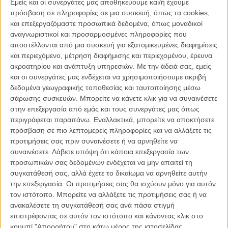
αφορά την καταλληλότητα της ταινίας, η οποία κρίθηκε κατάλληλη για
Εμείς και οι συνεργάτες μας αποθηκεύουμε και/ή έχουμε
ανήλικους άνω των 13 ετών.
πρόσβαση σε πληροφορίες σε μια συσκευή, όπως τα cookies,
και επεξεργαζόμαστε προσωπικά δεδομένα, όπως μοναδικοί
Επειτα από την
άρνηση κινηματογραφικής αίθουσας στις ΗΠΑ
να
αναγνωριστικοί και προσαρμοσμένες πληροφορίες που
προβάλλει την
«Πεντάμορφη και το Τέρας»
της Disney λόγω της
αποστέλλονται από μια συσκευή για εξατομικευμένες διαφημίσεις
επίμαχης gay σκηνής, αλλά και τα ανάλογα προβλήματα που
και περιεχόμενο, μέτρηση διαφήμισης και περιεχομένου, έρευνα
αντιμετωπίζει η έξοδος της ταινίας στη Ρωσία λόγω της απόφασης
ακροατηρίου και ανάπτυξη υπηρεσιών.
Με την άδειά σας, εμείς
του στούντιο
να συμπεριλάβει στο φιλμ τον πρώτο ανοιχτά gay
και οι συνεργάτες μας ενδέχεται να χρησιμοποιήσουμε ακριβή
χαρακτήρα στην ιστορία του
, ακόμα μία χώρα δημιουργεί
δεδομένα γεωγραφικής τοποθεσίας και ταυτοποίησης μέσω
προβλήματα στην κυκλοφορία της νέας κινηματογραφικής
σάρωσης συσκευών. Μπορείτε να κάνετε κλικ για να συναινέσετε
διασκευής του γνωστού παραμυθιού, για τον ίδιο ακριβώς λόγο.
στην επεξεργασία από εμάς και τους συνεργάτες μας όπως
περιγράφεται παραπάνω. Εναλλακτικά, μπορείτε να αποκτήσετε
Οι μπελάδες έρχονται αυτή τη φορά από την Ασία, και συγκεκριμένα
πρόσβαση σε πιο λεπτομερείς πληροφορίες και να αλλάξετε τις
από τη Μαλαισία, μια χώρα με αυστηρούς νόμους που
προτιμήσεις σας πριν συναινέσετε ή να αρνηθείτε να
απαγορεύουν την ομοφυλοφιλία και επιτρέπουν την απεικόνισή της
συναινέσετε.
Λάβετε υπόψη ότι κάποια επεξεργασία των
στο σινεμά μονάχα στην περίπτωση που οι «αμαρτωλοί»
προσωπικών σας δεδομένων ενδέχεται να μην απαιτεί τη
χαρακτήρες δείχνουν… μεταμέλεια για τις πράξεις τους.
συγκατάθεσή σας, αλλά έχετε το δικαίωμα να αρνηθείτε αυτήν
την επεξεργασία. Οι προτιμήσεις σας θα ισχύουν μόνο για αυτόν
Διαβάστε ακόμη:
«Η Πεντάμορφη και το Τέρας» αλλιώς: Επτά
τον ιστότοπο. Μπορείτε να αλλάξετε τις προτιμήσεις σας ή να
διαφορετικά κινηματογραφικά παραμύθια
ανακαλέσετε τη συγκατάθεσή σας ανά πάσα στιγμή
επιστρέφοντας σε αυτόν τον ιστότοπο και κάνοντας κλικ στο
κουμπί "Απορρήτου" στο κάτω μέρος της ιστοσελίδας.