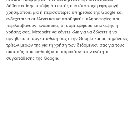
Λάβετε επίσης υπόψη ότι αυτός ο ιστότοπος/η εφαρμογή
χρησιμοποιεί μία ή περισσότερες υπηρεσίες της Google και
ενδέχεται να συλλέγει και να αποθηκεύει πληροφορίες που
περιλαμβάνουν, ενδεικτικά, τη συμπεριφορά επίσκεψης ή
χρήσης σας. Μπορείτε να κάνετε κλικ για να δώσετε ή να
αρνηθείτε τη συγκατάθεσή σας στην Google και τις σημάνσεις
τρίτων μερών της για τη χρήση των δεδομένων σας για τους
σκοπούς που καθορίζονται παρακάτω στην ενότητα
συγκατάθεσης της Google.
Η επιτροπή κινηματογραφικής λογοκρισίας της Μαλαισίας, λοιπόν,
ζήτησε να αφαιρεθεί η συγκεκριμένη σκηνή από την ταινία, με τον
πρόεδρο της επιτροπής να δηλώνει πως: «Είναι μόνο μια μικρή
σύντομη σκηνή αλλά είναι ανάρμοστη γιατί πολλά παιδιά θα δουν
αυτή την ταινία».
H Disney είχε παραδώσει αρχικά στην επιτροπή μια κόπια της
ταινίας με κομμένη την gay σκηνή, η οποία εγκρίθηκε προς