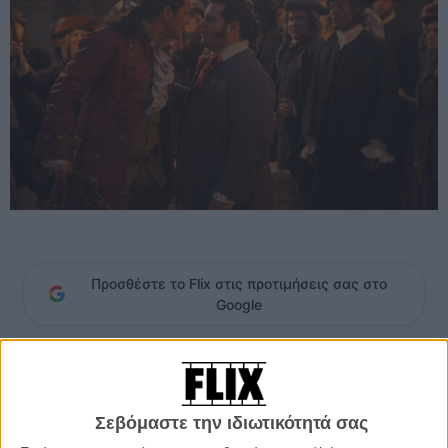
Προσθέστε το Flix στις προτιμήσεις σας στο
Google
Update 21.03
Η «Πεντάμορφη και το Τέρας» θα προβληθεί τελικά
κανονικά στους κινηματογράφους της Μαλαισίας, χωρίς τις
περικοπές που ζήτησε η επιτροπή λογοκρισίας της χώρας.
Οπως και
Σεβόμαστε την ιδιωτικότητά σας
στην περίπτωση της Ρωσίας
, όμως, θα υπάρχει περιορισμός όσον