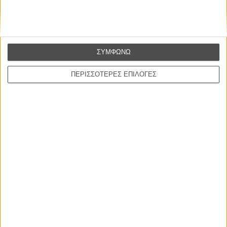
ΝΕΑ
ΣΥΜΦΩΝΩ
Μίλα μου για καλοκαιρινά φεστιβάλ κινηματογράφου
στην Ελλάδα
ΠΕΡΙΣΣΟΤΕΡΕΣ ΕΠΙΛΟΓΕΣ
Ο πιο αναλυτικός οδηγός των καλοκαιρινών φεστιβάλ σε νησιά και ηπειρωτική
Ελλάδα είναι εδώ
Η επιτυχία είναι υπερτιμημένη. Δεν σε κάνει
καλύτερο, δεν σε πάει πουθενά η επιτυχία. Είναι
απλώς ένα ωραίο, ανεβαστικό, επιφανειακό
συναίσθημα.»