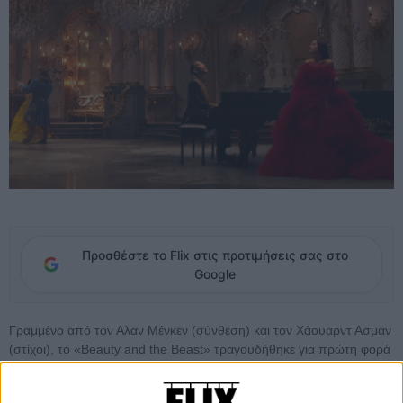
Προσθέστε το Flix στις προτιμήσεις σας στο
Google
Γραμμένο από τον Αλαν Μένκεν (σύνθεση) και τον Χάουαρντ Ασμαν
(στίχοι), το «Beauty and the Beast» τραγουδήθηκε για πρώτη φορά
στο ομώνυμο κλασικό φιλμ της Disney το 1991 από την Αντζελα
Λάνσμπουρι που στο ρόλο της τσαγιέρας συνόδευσε μοναδικά το