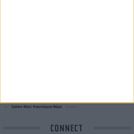
ΤΑ ΠΙΟ
ΔΙΑΒΑΣΜΕΝΑ
Οδύσσεια
01 ΙΟΥΛ
Save the Date! Δείτε πρώτοι το «Σεξ και Αίμα στο Καμπ Μίασμα»!
05
ΑΥΓ
Ο Τζάρεντ Λέτο αρνείται τις καταγγελίες: «Δεν έχω διαπράξει ποτέ
σεξουαλική επίθεση»
30 ΙΟΥΛ
10 καυτές ταινίες (+ 5 δροσερές επανεκδόσεις) για τον Αύγουστο
01
ΑΥΓ
Spider-Man: Καινούργια Μέρα
30 ΜΑΡ
CONNECT