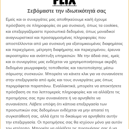
χορό της Μπελ με το Τέρας σε μια από τις ωραιότερες στιγμές στην
ιστορία των κινουμένων σχεδίων.
Σεβόμαστε την ιδιωτικότητά σας
Το τραγούδι κέρδισε τη Χρυσή Σφαίρα Καλύτερου Τραγουδιού, το
Εμείς και οι συνεργάτες μας αποθηκεύουμε και/ή έχουμε
Οσκαρ Καλύτερου Τραγουδιού, το Grammy Καλύτερου Τραγουδιού
πρόσβαση σε πληροφορίες σε μια συσκευή, όπως τα cookies,
για τον Κινηματογράφο, ενώ στη γνωστή παράδοση της
και επεξεργαζόμαστε προσωπικά δεδομένα, όπως μοναδικοί
εκμετάλλευσης των τραγουδιών των μιούζικαλ κινουμένων σχεδίων
αναγνωριστικοί και προσαρμοσμένες πληροφορίες που
και με όρους Billboard που θα ξεκινούσε με αυτό, το τραγούδι
αποστέλλονται από μια συσκευή για εξατομικευμένες διαφημίσεις
ηχογραφήθηκε από την Σελίν Ντιόν και τον Πίμπο Μπράισον για να
και περιεχόμενο, μέτρηση διαφήμισης και περιεχομένου, έρευνα
γνωρίσει τεράστια επιτυχία στα charts και στα βραβεία.
ακροατηρίου και ανάπτυξη υπηρεσιών.
Με την άδειά σας, εμείς
και οι συνεργάτες μας ενδέχεται να χρησιμοποιήσουμε ακριβή
Δείτε εδώ τη σκηνή από την ταινία κινουμένων σχεδίων της
δεδομένα γεωγραφικής τοποθεσίας και ταυτοποίησης μέσω
Disney από το 1991
:
σάρωσης συσκευών. Μπορείτε να κάνετε κλικ για να συναινέσετε
στην επεξεργασία από εμάς και τους συνεργάτες μας όπως
περιγράφεται παραπάνω. Εναλλακτικά, μπορείτε να αποκτήσετε
πρόσβαση σε πιο λεπτομερείς πληροφορίες και να αλλάξετε τις
προτιμήσεις σας πριν συναινέσετε ή να αρνηθείτε να
συναινέσετε.
Λάβετε υπόψη ότι κάποια επεξεργασία των
προσωπικών σας δεδομένων ενδέχεται να μην απαιτεί τη
συγκατάθεσή σας, αλλά έχετε το δικαίωμα να αρνηθείτε αυτήν
την επεξεργασία. Οι προτιμήσεις σας θα ισχύουν μόνο για αυτόν
τον ιστότοπο. Μπορείτε να αλλάξετε τις προτιμήσεις σας ή να