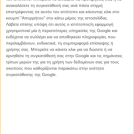
ανακαλέσετε τη συγκατάθεσή σας ανά πάσα στιγμή
επιστρέφοντας σε αυτόν τον ιστότοπο και κάνοντας κλικ στο
κουμπί "Απορρήτου" στο κάτω μέρος της ιστοσελίδας.
Λάβετε επίσης υπόψη ότι αυτός ο ιστότοπος/η εφαρμογή
χρησιμοποιεί μία ή περισσότερες υπηρεσίες της Google και
ενδέχεται να συλλέγει και να αποθηκεύει πληροφορίες που
περιλαμβάνουν, ενδεικτικά, τη συμπεριφορά επίσκεψης ή
χρήσης σας. Μπορείτε να κάνετε κλικ για να δώσετε ή να
αρνηθείτε τη συγκατάθεσή σας στην Google και τις σημάνσεις
τρίτων μερών της για τη χρήση των δεδομένων σας για τους
σκοπούς που καθορίζονται παρακάτω στην ενότητα
Δείτε εδώ τη Σελίν Ντιόν και τον Πίμπο Μπράισον να
συγκατάθεσης της Google.
τραγουδούν το «Beauty and the Beast»
: