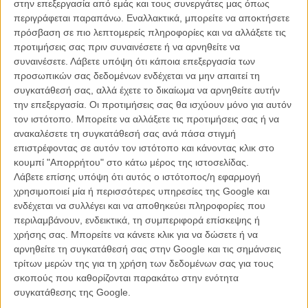
στην επεξεργασία από εμάς και τους συνεργάτες μας όπως
ΝΕΑ
/
09 ΣΕΠ 2011
/
Μανώλης Κρανάκης
περιγράφεται παραπάνω. Εναλλακτικά, μπορείτε να αποκτήσετε
πρόσβαση σε πιο λεπτομερείς πληροφορίες και να αλλάξετε τις
Ο κατάλογος της Disney τώρα και τρισδιάστατος!
προτιμήσεις σας πριν συναινέσετε ή να αρνηθείτε να
συναινέσετε.
Λάβετε υπόψη ότι κάποια επεξεργασία των
ΝΕΑ
/
05 ΟΚΤ 2011
/
Μανώλης Κρανάκης
προσωπικών σας δεδομένων ενδέχεται να μην απαιτεί τη
συγκατάθεσή σας, αλλά έχετε το δικαίωμα να αρνηθείτε αυτήν
H «Πεντάμορφη και το Τέρας» σε 3D!
την επεξεργασία. Οι προτιμήσεις σας θα ισχύουν μόνο για αυτόν
ΝΕΑ
/
23 ΝΟΕ 2011
/
Μανώλης Κρανάκης
τον ιστότοπο. Μπορείτε να αλλάξετε τις προτιμήσεις σας ή να
ανακαλέσετε τη συγκατάθεσή σας ανά πάσα στιγμή
επιστρέφοντας σε αυτόν τον ιστότοπο και κάνοντας κλικ στο
Συγγνώμη Μάρτιν, αλλά δεν θέλουμε να δούμε τον
«Ταξιτζή» σε 3D!
κουμπί "Απορρήτου" στο κάτω μέρος της ιστοσελίδας.
Λάβετε επίσης υπόψη ότι αυτός ο ιστότοπος/η εφαρμογή
ΝΕΑ
/
29 ΝΟΕ 2011
/
Μανώλης Κρανάκης
χρησιμοποιεί μία ή περισσότερες υπηρεσίες της Google και
ενδέχεται να συλλέγει και να αποθηκεύει πληροφορίες που
Οταν ο Μίκι Μαους ήταν...κουνέλι!
περιλαμβάνουν, ενδεικτικά, τη συμπεριφορά επίσκεψης ή
ΝΕΑ
/
29 ΝΟΕ 2011
/
Μανώλης Κρανάκης
χρήσης σας. Μπορείτε να κάνετε κλικ για να δώσετε ή να
αρνηθείτε τη συγκατάθεσή σας στην Google και τις σημάνσεις
τρίτων μερών της για τη χρήση των δεδομένων σας για τους
«Wreck it Ralph»: Τρέιλερ για το nerd που κρύβετε (ή
σκοπούς που καθορίζονται παρακάτω στην ενότητα
όχι) μέσα σας!
συγκατάθεσης της Google.
ΝΕΑ
/
08 ΙΟΥΝ 2012
/
Γιώργος Κρασσακόπουλος