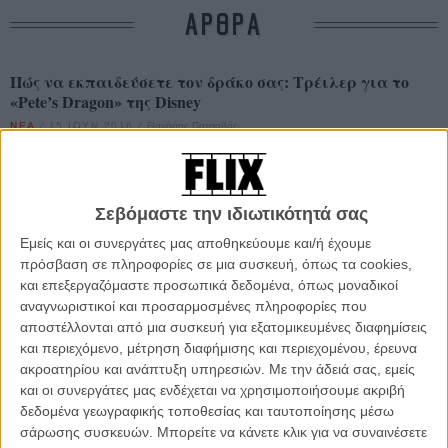
ΑΡΘΡΑ
Πώς να εκπαιδεύσετε τον δράκο σας: Τρέιλερ για το
«Pete’s Dragon» της Disney
ΝΕΑ
/
15 ΙΟΥΝ 2016
/
Θανάσης Πατσαβός
H κρίση χτύπησε και την Disney
ΝΕΑ
/
07 ΙΟΥΝ 2011
/
Μανώλης Κρανάκης
Σεβόμαστε την ιδιωτικότητά σας
Εμείς και οι συνεργάτες μας αποθηκεύουμε και/ή έχουμε
Απολύσεις και στη Warner
πρόσβαση σε πληροφορίες σε μια συσκευή, όπως τα cookies,
ΝΕΑ
/
11 ΙΟΥΝ 2011
/
Μανώλης Κρανάκης
και επεξεργαζόμαστε προσωπικά δεδομένα, όπως μοναδικοί
αναγνωριστικοί και προσαρμοσμένες πληροφορίες που
Ο πιο εμπορικός διεθνής τίτλος της Disney οι τέταρτοι
αποστέλλονται από μια συσκευή για εξατομικευμένες διαφημίσεις
«Πειρατές»
και περιεχόμενο, μέτρηση διαφήμισης και περιεχομένου, έρευνα
ακροατηρίου και ανάπτυξη υπηρεσιών.
Με την άδειά σας, εμείς
ΝΕΑ
/
15 ΙΟΥΝ 2011
/
Μανώλης Κρανάκης
και οι συνεργάτες μας ενδέχεται να χρησιμοποιήσουμε ακριβή
δεδομένα γεωγραφικής τοποθεσίας και ταυτοποίησης μέσω
H Disney ετοιμάζει ταινία για τον μαραθωνοδρόμο
σάρωσης συσκευών. Μπορείτε να κάνετε κλικ για να συναινέσετε
Στυλιανό Κυριακίδη!