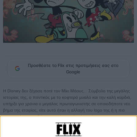
Προσθέστε το Flix στις προτιμήσεις σας στο
Google
Η Disney δεν ξέχασε ποτέ τον Μίκι Μάους... Σύμβολο της μεγάλης
ιστορίας της, ο ποντικός με το κοφτερό μυαλό και την καλή καρδιά,
υπήρξε για χρόνια ο μεγάλος πρωταγωνιστής σε οποιοδήποτε νέο
βήμα της εταιρίας, είτε αυτό ήταν η αλλαγή του logo της ή η πιο
πετυχημένες ατραξιόν στα ανά τον πλανήτη πάρκα της.
Το μόνο που στερήθηκε τα τελευταία χρόνια ο Μίκι ήταν μια
πραγματικά εμπνευσμένη κινηματογραφική ζωή, αιώνια