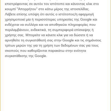
επιστρέφοντας σε αυτόν τον ιστότοπο και κάνοντας κλικ στο
κουμπί "Απορρήτου" στο κάτω μέρος της ιστοσελίδας.
Λάβετε επίσης υπόψη ότι αυτός ο ιστότοπος/η εφαρμογή
χρησιμοποιεί μία ή περισσότερες υπηρεσίες της Google και
ενδέχεται να συλλέγει και να αποθηκεύει πληροφορίες που
περιλαμβάνουν, ενδεικτικά, τη συμπεριφορά επίσκεψης ή
Με το ρετρό σχεδιασμό να κρατάει γερά ακόμη και σε αυτήν τη νέα
χρήσης σας. Μπορείτε να κάνετε κλικ για να δώσετε ή να
προσπάθεια, η Disney συνεργάστηκε με τον Πολ Ράντις («The
αρνηθείτε τη συγκατάθεσή σας στην Google και τις σημάνσεις
Powerpuff Girls») προκειμένου να παράγει 19 μικρού μήκους ταινίες
τρίτων μερών της για τη χρήση των δεδομένων σας για τους
που θα φέρουν και πάλι στην επικαιρότητα τον Μίκι, τη Μίνι, την
σκοπούς που καθορίζονται παρακάτω στην ενότητα
Νταίζη και όλο το πλούσιο «αρχειακό» υλικό του μεγάλου βιβλίου
συγκατάθεσης της Google.
της εταιρίας.
«Σε δισδιάστατο σχεδιασμό, η αισθητική για τα νέα μικρού μήκους
φιλμ του Μίκι Μάους αγγίζει σχεδόν 80 χρόνια ιστορία και δανείζεται
από το στιλ της δεκαετίας του '30, αλλά προσθέτοντας και μερικές
σύγχρονες πινελιές», εξηγεί η Disney σε ανακοίνωσή της. «Τα
σχέδια και για τους άλλους χαρακτήρες θα είναι στο ίδιο στιλ, τα
σκηνικά θα αντανακλούν την αίσθηση του design των 50s και των
60s, ενώ η ομάδα της παραγωγής θα συμπεριλάβει και φόρους
τιμής σε άλλα μυθκά πρόσωπα της κληρονομίας της Disney».