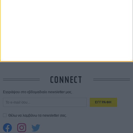
Save the Date! Δείτε πρώτοι το «Σεξ και Αίμα στο Καμπ Μίασμα»!
ΧΘΕΣ
Ο Τζάρεντ Λέτο αρνείται τις καταγγελίες: «Δεν έχω διαπράξει ποτέ
σεξουαλική επίθεση»
30 ΙΟΥΛ
10 καυτές ταινίες (+ 5 δροσερές επανεκδόσεις) για τον Αύγουστο
01
ΑΥΓ
Spider-Man: Καινούργια Μέρα
30 ΜΑΡ
CONNECT
Εγγράψου στο εβδομαδιαίο newsletter μας.
ΕΓΓΡΑΦΗ
Θέλω να λαμβάνω τα newsletter σας.