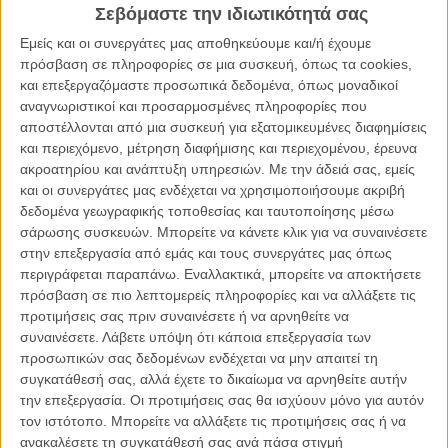
Σεβόμαστε την ιδιωτικότητά σας
καταδικασμένος να παίζει σε προσχολικά βίντεο του Disney
Channel την ίδια στιγμή που οι καλλιτέχνες του στούντιο
Εμείς και οι συνεργάτες μας αποθηκεύουμε και/ή έχουμε
μεγαλουργούν στο επίπεδο του σύγχρονου animation ανεβάζοντας
πρόσβαση σε πληροφορίες σε μια συσκευή, όπως τα cookies,
στην κορυφή άλλους ήρωες, ίσως πιο σύγχρονους, ίσως λιγότερο
και επεξεργαζόμαστε προσωπικά δεδομένα, όπως μοναδικοί
παιδικούς, ίσως λιγότερο ξεπερασμένους...
αναγνωριστικοί και προσαρμοσμένες πληροφορίες που
αποστέλλονται από μια συσκευή για εξατομικευμένες διαφημίσεις
Μετά το
Οσκαρ Καλύτερης Ταινίας Μικρού Μήκους Κινουμένων
και περιεχόμενο, μέτρηση διαφήμισης και περιεχομένου, έρευνα
Σχεδίων για το «Paperboy»
, η Disney όμως δείχνει να επιστρέφει και
ακροατηρίου και ανάπτυξη υπηρεσιών.
Με την άδειά σας, εμείς
πάλι στα βασικά, βάζοντας για πρωταρχικό της σκοπό την
και οι συνεργάτες μας ενδέχεται να χρησιμοποιήσουμε ακριβή
αναβίωση του Μίκι Μάους με μια σειρά εκμοντερνισμένων μικρού
δεδομένα γεωγραφικής τοποθεσίας και ταυτοποίησης μέσω
μήκους ταινιών με πρωταγωνιστή τον Μίκι και την παρέα του, σε
σάρωσης συσκευών. Μπορείτε να κάνετε κλικ για να συναινέσετε
έναν άτυπο γύρο του κόσμου που ξεκινάει από το Παρίσι και
στην επεξεργασία από εμάς και τους συνεργάτες μας όπως
διασχίζει τη Νέα Υόρκη, το Πεκίνο, το Τόκιο, τη Βενετία, τις Αλπεις
περιγράφεται παραπάνω. Εναλλακτικά, μπορείτε να αποκτήσετε
και τη Σάντα Μόνικα.
πρόσβαση σε πιο λεπτομερείς πληροφορίες και να αλλάξετε τις
προτιμήσεις σας πριν συναινέσετε ή να αρνηθείτε να
συναινέσετε.
Λάβετε υπόψη ότι κάποια επεξεργασία των
προσωπικών σας δεδομένων ενδέχεται να μην απαιτεί τη
συγκατάθεσή σας, αλλά έχετε το δικαίωμα να αρνηθείτε αυτήν
την επεξεργασία. Οι προτιμήσεις σας θα ισχύουν μόνο για αυτόν
τον ιστότοπο. Μπορείτε να αλλάξετε τις προτιμήσεις σας ή να
ανακαλέσετε τη συγκατάθεσή σας ανά πάσα στιγμή