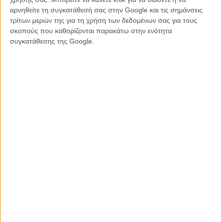
χρειαστεί η συνδρομή σκηνών όπως αυτές με τον ψυχαναλυτή του
αρνηθείτε τη συγκατάθεσή σας στην Google και τις σημάνσεις
Τομά ή την επίσκεψή του σε έναν ιερέα προς εξομολόγηση, ή σε ένα
τρίτων μερών της για τη χρήση των δεδομένων σας για τους
φιλικό ζευγάρι στο οποίο ο σύζυγος έχει μάλλον ιδιαίτερα
σκοπούς που καθορίζονται παρακάτω στην ενότητα
ελευθεριάζουσες απόψεις για τις σχέσεις και η γυναίκα του γνωρίζει
συγκατάθεσης της Google.
προσωπικά κάθε παπά στη Ρουμανία.
Διαβάστε ακόμη
:
Berlinale 2017: Οχι πια Wolverine, μόνο
«Logan»