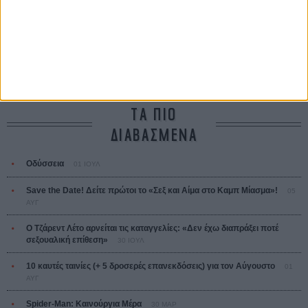
Tacones lejanos
Πέδρο Αλμοδόβαρ
Ο Παραχαράκτης
L’ Affaire Bojarski (The Moneymaker)
Ζαν-Πολ Σαλομέ
ΤΑ ΠΙΟ
ΔΙΑΒΑΣΜΕΝΑ
Οδύσσεια
01 ΙΟΥΛ
Save the Date! Δείτε πρώτοι το «Σεξ και Αίμα στο Καμπ Μίασμα»!
05
ΑΥΓ
Ο Τζάρεντ Λέτο αρνείται τις καταγγελίες: «Δεν έχω διαπράξει ποτέ
σεξουαλική επίθεση»
30 ΙΟΥΛ
10 καυτές ταινίες (+ 5 δροσερές επανεκδόσεις) για τον Αύγουστο
01
ΑΥΓ
Spider-Man: Καινούργια Μέρα
30 ΜΑΡ