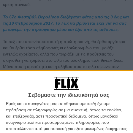
κρίση πανικού.
Το 67ο Φεστιβάλ Βερολίνου διεξάγεται φέτος από τις 9 έως και
τις 19 Φεβρουαρίου 2017. Το Flix θα βρίσκεται εκεί για να σας
μεταφέρει την ατμόσφαιρα μέσα και έξω από τις αίθουσες.
Το σεξ που υπαινίσσεται αυτή η πρώτη σκηνή, θα έρθει αργότερα
και θα έρθει τόσο αληθοφανές κι ολοκληρωμένο που μοιάζει
εντελώς αχρείαστο, αλλά που ταιριάζει με τις προθέσεις του
σκηνοθέτη να χωρέσει στο φιλμ του ολόκληρες «αληθινές» ζωές.
Μόνο που η αμεσότητα και η αλήθεια που το φιλμ υψώνει σαν
σημαία στην σχέση αυτών των δύο ανθρώπων και του περίγυρού
τους, υπονομεύεται βαθιά από τον κατακερματισμένο κι εντελώς
επιτηδευμένο τρόπο με τον οποίο ο Νέτζερ δομεί την αφήγησή του,
καθώς κι από τον μάλλον προφανή τρόπο με τον οποίο τους
Σεβόμαστε την ιδιωτικότητά σας
ψυχογραφεί.
Εμείς και οι συνεργάτες μας αποθηκεύουμε και/ή έχουμε
πρόσβαση σε πληροφορίες σε μια συσκευή, όπως τα cookies,
και επεξεργαζόμαστε προσωπικά δεδομένα, όπως μοναδικοί
αναγνωριστικοί και προσαρμοσμένες πληροφορίες που
αποστέλλονται από μια συσκευή για εξατομικευμένες διαφημίσεις