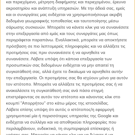
και περιεχόμενο, μέτρηση διαφήμισης και περιεχομένου, έρευνα
ακροατηρίου και ανάπτυξη υπηρεσιών.
Με την άδειά σας, εμείς
και οι συνεργάτες μας ενδέχεται να χρησιμοποιήσουμε ακριβή
δεδομένα γεωγραφικής τοποθεσίας και ταυτοποίησης μέσω
σάρωσης συσκευών. Μπορείτε να κάνετε κλικ για να συναινέσετε
στην επεξεργασία από εμάς και τους συνεργάτες μας όπως
περιγράφεται παραπάνω. Εναλλακτικά, μπορείτε να αποκτήσετε
πρόσβαση σε πιο λεπτομερείς πληροφορίες και να αλλάξετε τις
προτιμήσεις σας πριν συναινέσετε ή να αρνηθείτε να
συναινέσετε.
Λάβετε υπόψη ότι κάποια επεξεργασία των
προσωπικών σας δεδομένων ενδέχεται να μην απαιτεί τη
Πολύ γρήγορα μετά την πρώτη εκείνη σκηνή θα ακολουθήσει μια
συγκατάθεσή σας, αλλά έχετε το δικαίωμα να αρνηθείτε αυτήν
επίσκεψη στο πατρικό της Ανα, και η γνωριμία με τη μητέρα και τον
την επεξεργασία. Οι προτιμήσεις σας θα ισχύουν μόνο για αυτόν
πατριό της, με τον οποίο η Ανα μοιραζόταν το κρεβάτι της και την
τον ιστότοπο. Μπορείτε να αλλάξετε τις προτιμήσεις σας ή να
οποία εκείνος έκανε μπάνιο ως τα 14 –δίχως όμως όπως ισχυρίζεται
ανακαλέσετε τη συγκατάθεσή σας ανά πάσα στιγμή
η ίδια να την έχει κακοποιήσει. Η επίσκεψη στο πατρικό του Τομά θα
επιστρέφοντας σε αυτόν τον ιστότοπο και κάνοντας κλικ στο
είναι ανάλογα τραυματική αφού θα καταλήξει σε έναν βίαιο καυγά με
κουμπί "Απορρήτου" στο κάτω μέρος της ιστοσελίδας.
τον καταπιεστικό πατέρα να αρνείται να επιτρέψει στον γιο του να
Λάβετε επίσης υπόψη ότι αυτός ο ιστότοπος/η εφαρμογή
παντρευτεί μια κοπέλα που «δεν είναι καλά στα μυαλά της».
χρησιμοποιεί μία ή περισσότερες υπηρεσίες της Google και
ενδέχεται να συλλέγει και να αποθηκεύει πληροφορίες που
Πιθανότατα αυτές οι δυο σκηνές αρκούν για να εξηγήσουν όλη την
περιλαμβάνουν, ενδεικτικά, τη συμπεριφορά επίσκεψης ή
δυναμική της σχέσης του ζευγαριού των πρωταγωνιστών δίχως να
χρήσης σας. Μπορείτε να κάνετε κλικ για να δώσετε ή να