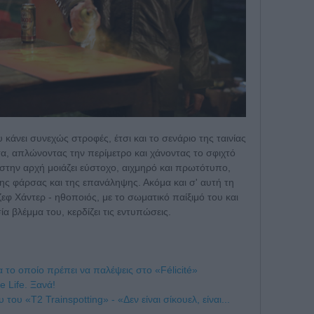
υ κάνει συνεχώς στροφές, έτσι και το σενάριο της ταινίας
τα, απλώνοντας την περίμετρο και χάνοντας το σφιχτό
ι στην αρχή μοιάζει εύστοχο, αιχμηρό και πρωτότυπο,
ης φάρσας και της επανάληψης. Ακόμα και σ' αυτή τη
εφ Χάντερ - ηθοποιός, με το σωματικό παίξιμό του και
 βλέμμα του, κερδίζει τις εντυπώσεις.
για το οποίο πρέπει να παλέψεις στο «Félicité»
e Life. Ξανά!
του «T2 Trainspotting» - «Δεν είναι σίκουελ, είναι...