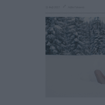
11 Φεβ 2017
Λήδα Γαλανού