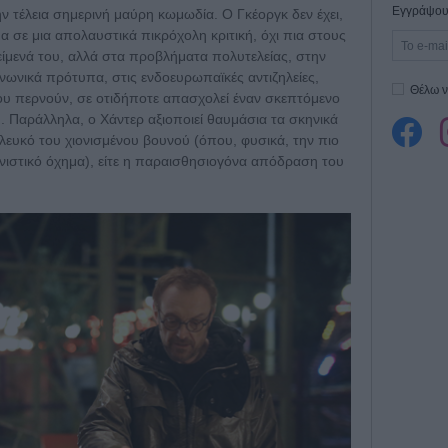
Εγγράψου 
ην τέλεια σημερινή μαύρη κωμωδία. Ο Γκέοργκ δεν έχει,
σμα σε μια απολαυστικά πικρόχολη κριτική, όχι πια στους
ίμενά του, αλλά στα προβλήματα πολυτελείας, στην
ινωνικά πρότυπα, στις ενδοευρωπαϊκές αντιζηλείες,
Θέλω ν
που περνούν, σε οτιδήποτε απασχολεί έναν σκεπτόμενο
. Παράλληλα, ο Χάντερ αξιοποιεί θαυμάσια τα σκηνικά
ο λευκό του χιονισμένου βουνού (όπου, φυσικά, την πιο
ονιστικό όχημα), είτε η παραισθησιογόνα απόδραση του