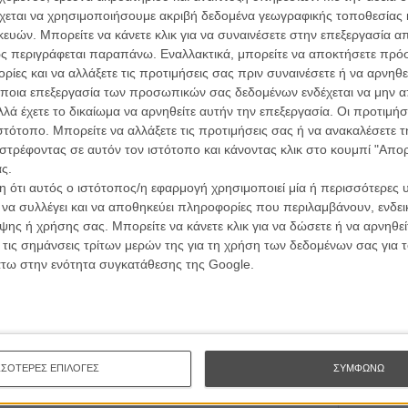
L’ Affaire
χεται να χρησιμοποιήσουμε ακριβή δεδομένα γεωγραφικής τοποθεσίας 
Ζαν-Πολ 
ών. Μπορείτε να κάνετε κλικ για να συναινέσετε στην επεξεργασία απ
ς περιγράφεται παραπάνω. Εναλλακτικά, μπορείτε να αποκτήσετε πρό
ίες και να αλλάξετε τις προτιμήσεις σας πριν συναινέσετε ή να αρνηθεί
ποια επεξεργασία των προσωπικών σας δεδομένων ενδέχεται να μην απ
λά έχετε το δικαίωμα να αρνηθείτε αυτήν την επεξεργασία. Οι προτιμήσ
ιστότοπο. Μπορείτε να αλλάξετε τις προτιμήσεις σας ή να ανακαλέσετε
Οδύσ
στρέφοντας σε αυτόν τον ιστότοπο και κάνοντας κλικ στο κουμπί "Απ
Save
ς.
Καμπ
 ότι αυτός ο ιστότοπος/η εφαρμογή χρησιμοποιεί μία ή περισσότερες 
ι να συλλέγει και να αποθηκεύει πληροφορίες που περιλαμβάνουν, ενδεικ
Ο Τζ
ης ή χρήσης σας. Μπορείτε να κάνετε κλικ για να δώσετε ή να αρνηθε
διαπ
 τις σημάνσεις τρίτων μερών της για τη χρήση των δεδομένων σας για
άτω στην ενότητα συγκατάθεσης της Google.
10 κ
τον 
Spid
ΣΣΟΤΕΡΕΣ ΕΠΙΛΟΓΕΣ
ΣΥΜΦΩΝΩ