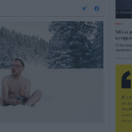
ΝΕΑ
Μίλα μ
κινημα
Ο πιο ανα
νησιά και 
Η επ
σε κ
πουθ
ένα 
συνα