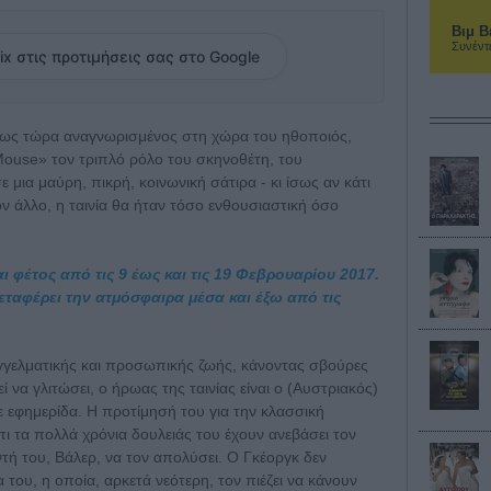
Βιμ Β
Συνέντ
ix στις προτιμήσεις σας στο Google
, ως τώρα αναγνωρισμένος στη χώρα του ηθοποιός,
 Mouse» τον τριπλό ρόλο του σκηνοθέτη, του
μια μαύρη, πικρή, κοινωνική σάτιρα - κι ίσως αν κάτι
ν άλλο, η ταινία θα ήταν τόσο ενθουσιαστική όσο
ι φέτος από τις 9 έως και τις 19 Φεβρουαρίου 2017.
 μεταφέρει την ατμόσφαιρα μέσα και έξω από τις
γγελματικής και προσωπικής ζωής, κάνοντας σβούρες
να γλιτώσει, ο ήρωας της ταινίας είναι ο (Αυστριακός)
ε εφημερίδα. Η προτίμησή του για την κλασσική
ότι τα πολλά χρόνια δουλειάς του έχουν ανεβάσει τον
τή του, Βάλερ, να τον απολύσει. Ο Γκέοργκ δεν
 του, η οποία, αρκετά νεότερη, τον πιέζει να κάνουν