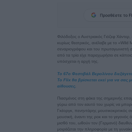
Προσθέστε το Fl
Φιλόδοξος ο Αυστριακός Γιόζεφ Χάντερ
κυρίως θεατρικός, ανέλαβε με το «Wild
σεναριογράφου και του πρωταγωνιστή σε 
από τα τρία είχε παραχωρήσει σε κάποιο
υπόσχεται η αρχή της.
Το 67ο Φεστιβάλ Βερολίνου διεξάγετα
Το Flix θα βρίσκεται εκεί για να σας
αίθουσες.
Πιασμένος στη φάκα της σημερινής επα
γύρω από τον εαυτό του χωρίς να μπορεί 
Γκέοργκ, πενηντάρης μουσικοκριτικός σ
μουσική, έναντι της ροκ και το γεγονός 
μισθό του, ωθούν τον (Γερμανό) διευθυν
μοιράζεται την πληροφορία με τη γυναίκα