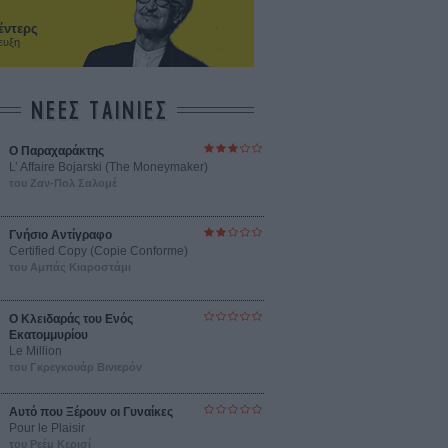
έντερς
ευξη
ΝΕΕΣ ΤΑΙΝΙΕΣ
Ο Παραχαράκτης
L’ Affaire Bojarski (The Moneymaker)
του Ζαν-Πολ Σαλομέ
Γνήσιο Αντίγραφο
Certified Copy (Copie Conforme)
του Αμπάς Κιαροστάμι
Ο Κλειδαράς του Ενός
Εκατομμυρίου
Le Million
του Γκρεγκουάρ Βινιερόν
Αυτό που Ξέρουν οι Γυναίκες
Pour le Plaisir
του Ρεέμ Κερισί