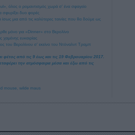
ul», όλος ο ρομαντισμός χωρά σ' ένα σφαγείο
θα σφυρίξει δυο φορές
ι ίσως μια από τις καλύτερες ταινίες που θα δούμε ως
ήρθε μόνο για «Dinner» στο Βερολίνο
ς χαμένης ευκαιρίας
ίχος του Βερολίνου σ' εκείνο του Ντόναλντ Τραμπ
ι φέτος από τις 9 έως και τις 19 Φεβρουαρίου 2017.
 μεταφέρει την ατμόσφαιρα μέσα και έξω από τις
ld mouse,
wilde maus