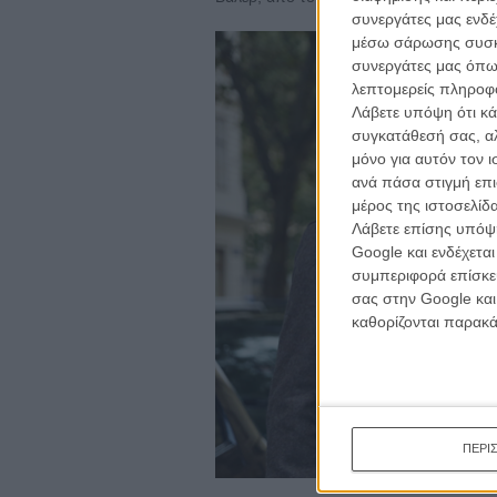
συνεργάτες μας ενδέ
μέσω σάρωσης συσκευ
συνεργάτες μας όπω
λεπτομερείς πληροφορ
Λάβετε υπόψη ότι κά
συγκατάθεσή σας, αλ
μόνο για αυτόν τον 
ανά πάσα στιγμή επι
μέρος της ιστοσελίδα
Λάβετε επίσης υπόψη
Google και ενδέχετα
συμπεριφορά επίσκεψ
σας στην Google και
καθορίζονται παρακ
ΠΕΡΙ