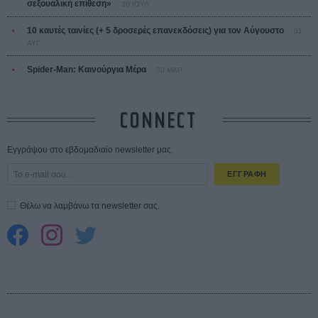
σεξουαλική επίθεση»
30 ΙΟΥΛ
10 καυτές ταινίες (+ 5 δροσερές επανεκδόσεις) για τον Αύγουστο
01
ΑΥΓ
Spider-Man: Καινούργια Μέρα
30 ΜΑΡ
CONNECT
Εγγράψου στο εβδομαδιαίο newsletter μας.
ΕΓΓΡΑΦΗ
Θέλω να λαμβάνω τα newsletter σας.