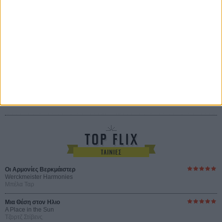
του Αμπάς Κιαροστάμι
Ο Κλειδαράς του Ενός Εκατομμυρίου
Le Million
του Γκρεγκουάρ Βινιερόν
Αυτό που Ξέρουν οι Γυναίκες
Pour le Plaisir
του Ρεέμ Κερισί
Οι Αρμονίες Βερκμάιστερ
Werckmeister Harmonies
Μπέλα Ταρ
Μια Θέση στον Ηλιο
A Place in the Sun
Τζορτζ Στίβενς