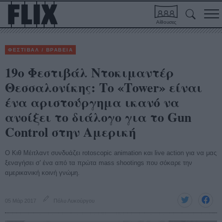
Αίθουσες
ΦΕΣΤΙΒΑΛ / ΒΡΑΒΕΙΑ
19ο Φεστιβάλ Ντοκιμαντέρ
Θεσσαλονίκης: Το «Τower» είναι
ένα αριστούργημα ικανό να
ανοίξει το διάλογο για το Gun
Control στην Αμερική
Ο Κιθ Μέιτλαντ συνδυάζει rotoscopic animation και live action για να μας
ξεναγήσει σ' ένα από τα πρώτα mass shootings που σόκαρε την
αμερικανική κοινή γνώμη.
05 Μάρ 2017
Πόλυ Λυκούργου