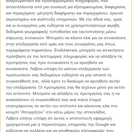
αναγνωριστικοί και προσαρμοσμένες πληροφορίες που
είναι μία συγκλονιστική μαρτυρία και μία ανοιχτή επιστολή στην
αποστέλλονται από μια συσκευή για εξατομικευμένες διαφημίσεις
αμερικανική κυβέρνηση (και αντιπολίτευση). Εφαρμόστε Gun
και περιεχόμενο, μέτρηση διαφήμισης και περιεχομένου, έρευνα
Control. Τώρα.
ακροατηρίου και ανάπτυξη υπηρεσιών.
Με την άδειά σας, εμείς
και οι συνεργάτες μας ενδέχεται να χρησιμοποιήσουμε ακριβή
δεδομένα γεωγραφικής τοποθεσίας και ταυτοποίησης μέσω
σάρωσης συσκευών. Μπορείτε να κάνετε κλικ για να συναινέσετε
στην επεξεργασία από εμάς και τους συνεργάτες μας όπως
περιγράφεται παραπάνω. Εναλλακτικά, μπορείτε να αποκτήσετε
πρόσβαση σε πιο λεπτομερείς πληροφορίες και να αλλάξετε τις
προτιμήσεις σας πριν συναινέσετε ή να αρνηθείτε να
συναινέσετε.
Λάβετε υπόψη ότι κάποια επεξεργασία των
προσωπικών σας δεδομένων ενδέχεται να μην απαιτεί τη
συγκατάθεσή σας, αλλά έχετε το δικαίωμα να αρνηθείτε αυτήν
την επεξεργασία. Οι προτιμήσεις σας θα ισχύουν μόνο για αυτόν
τον ιστότοπο. Μπορείτε να αλλάξετε τις προτιμήσεις σας ή να
ανακαλέσετε τη συγκατάθεσή σας ανά πάσα στιγμή
Ο Κιθ Μέιτλαντ κατασκευάζει ένα πραγματικό έργο τέχνης: και η
επιστρέφοντας σε αυτόν τον ιστότοπο και κάνοντας κλικ στο
φόρμα και η ουσία συμβαδίζουν για να παρακολουθήσεις κάτι
κουμπί "Απορρήτου" στο κάτω μέρος της ιστοσελίδας.
υπέροχο και κάτι απολύτως αναγκαίο για την ιστορική μας εποχή.
Λάβετε επίσης υπόψη ότι αυτός ο ιστότοπος/η εφαρμογή
Συνδυάζοντας ασπρόμαυρο αρχειακό υλικό ειδήσεων (ένας από
χρησιμοποιεί μία ή περισσότερες υπηρεσίες της Google και
τους κεντρικούς χαρακτήρες της ιστορίας ήταν ο τοπικός
ενδέχεται να συλλέγει και να αποθηκεύει πληροφορίες που