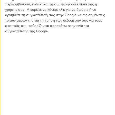
δημοσιογράφος που κάλυπτε live τα γεγονότα από το
περιλαμβάνουν, ενδεικτικά, τη συμπεριφορά επίσκεψης ή
παρκαρισμένο αυτοκίνητό του, δεχόμενος τις σφαίρες του Γουίτμαν
χρήσης σας. Μπορείτε να κάνετε κλικ για να δώσετε ή να
κι ο ίδιος) και rotoscopic animation (ηθοποιοί ξαναγύρισαν τις
αρνηθείτε τη συγκατάθεσή σας στην Google και τις σημάνσεις
σκηνές και μετά η ομάδα του animation έντυσε την εικόνα με
τρίτων μερών της για τη χρήση των δεδομένων σας για τους
ψηφιακή επεξεργασία) καταφέρνει κάτι περισσότερο από
σκοπούς που καθορίζονται παρακάτω στην ενότητα
αναπαράσταση των γεγονότων. Μεταγγίζει τον πανικό χωρίς να
συγκατάθεσης της Google.
σκανδαλίζει εύκολα με βία, αίμα και gore. Δίνει χρώμα και υφή στα
συναισθήματα των θυμάτων. Μεταφέρει το βάρος στο ίδιο το
πρόβλημα, το θέμα που 5 δεκαετίες μετά ακόμα διχάζει την Αμερική,
και δεν αναλώνεται στη δράση. Κι όμως: η ένταση και η αφήγηση
όσων διαδραματίστηκαν «στην πιο μελανή μέρα της ιστορίας του
Ωστιν» βιώνονται ως ένα συναρπαστικό κινηματογραφικό θρίλερ.