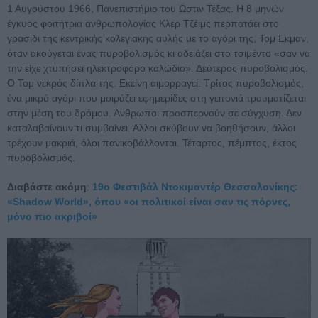
1 Αυγούστου 1966, Πανεπιστήμιο του Ωστιν Τέξας. Η 8 μηνών
έγκυος φοιτήτρια ανθρωπολογίας Κλερ Τζέιμς περπατάει στο
γρασίδι της κεντρικής κολεγιακής αυλής με το αγόρι της, Τομ Εκμαν,
όταν ακούγεται ένας πυροβολισμός κι αδειάζει στο τσιμέντο «σαν να
την είχε χτυπήσει ηλεκτροφόρο καλώδιο». Δεύτερος πυροβολισμός.
Ο Τομ νεκρός δίπλα της. Εκείνη αιμορραγεί. Τρίτος πυροβολισμός,
ένα μικρό αγόρι που μοιράζει εφημερίδες στη γειτονιά τραυματίζεται
στην μέση του δρόμου. Ανθρωποι προσπερνούν σε σύγχυση. Δεν
καταλαβαίνουν τι συμβαίνει. Αλλοι σκύβουν να βοηθήσουν, άλλοι
τρέχουν μακριά, όλοι πανικοβάλλονται. Τέταρτος, πέμπτος, έκτος
πυροβολισμός.
Διαβάστε ακόμη
:
19ο Φεστιβάλ Ντοκιμαντέρ Θεσσαλονίκης:
«Shadow World», όπου «οι πολιτικοί είναι σαν τις πόρνες,
μόνο πιο ακριβοί»