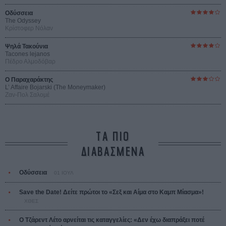
Οδύσσεια
The Odyssey
Κρίστοφερ Νόλαν
Ψηλά Τακούνια
Tacones lejanos
Πέδρο Αλμοδόβαρ
Ο Παραχαράκτης
L’ Affaire Bojarski (The Moneymaker)
Ζαν-Πολ Σαλομέ
ΤΑ ΠΙΟ
ΔΙΑΒΑΣΜΕΝΑ
Οδύσσεια
01 ΙΟΥΛ
Save the Date! Δείτε πρώτοι το «Σεξ και Αίμα στο Καμπ Μίασμα»!
ΧΘΕΣ
Ο Τζάρεντ Λέτο αρνείται τις καταγγελίες: «Δεν έχω διαπράξει ποτέ