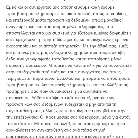
διατροφής, να μάθουν, να κοπιάρουν και να επινοήσουν τρόπους
Εμείς και οι συνεργάτες μας αποθηκεύουμε και/ή έχουμε
να τα νοστιμίσουν, να τα εντάξουν σε κάποια μορφή παραγωγής και
πρόσβαση σε πληροφορίες σε μια συσκευή, όπως τα cookies,
να τα λανσάρουν ευρέως στην παγκόσμια κοινότητα, ως νέα πηγή
και επεξεργαζόμαστε προσωπικά δεδομένα, όπως μοναδικοί
απαραίτητης πρωτεΐνης.
αναγνωριστικοί και προσαρμοσμένες πληροφορίες που
αποστέλλονται από μια συσκευή για εξατομικευμένες διαφημίσεις
και περιεχόμενο, μέτρηση διαφήμισης και περιεχομένου, έρευνα
ακροατηρίου και ανάπτυξη υπηρεσιών.
Με την άδειά σας, εμείς
και οι συνεργάτες μας ενδέχεται να χρησιμοποιήσουμε ακριβή
δεδομένα γεωγραφικής τοποθεσίας και ταυτοποίησης μέσω
σάρωσης συσκευών. Μπορείτε να κάνετε κλικ για να συναινέσετε
στην επεξεργασία από εμάς και τους συνεργάτες μας όπως
περιγράφεται παραπάνω. Εναλλακτικά, μπορείτε να αποκτήσετε
πρόσβαση σε πιο λεπτομερείς πληροφορίες και να αλλάξετε τις
προτιμήσεις σας πριν συναινέσετε ή να αρνηθείτε να
συναινέσετε.
Λάβετε υπόψη ότι κάποια επεξεργασία των
προσωπικών σας δεδομένων ενδέχεται να μην απαιτεί τη
συγκατάθεσή σας, αλλά έχετε το δικαίωμα να αρνηθείτε αυτήν
την επεξεργασία. Οι προτιμήσεις σας θα ισχύουν μόνο για αυτόν
τον ιστότοπο. Μπορείτε να αλλάξετε τις προτιμήσεις σας ή να
ανακαλέσετε τη συγκατάθεσή σας ανά πάσα στιγμή
Το μεγάλο ταξίδι της γεύσης τους οδηγεί από το Μεξικό στην Κένυα
επιστρέφοντας σε αυτόν τον ιστότοπο και κάνοντας κλικ στο
και στην Ιταλία, σε λασπωμένα χωράφια και γερασμένους κορμούς