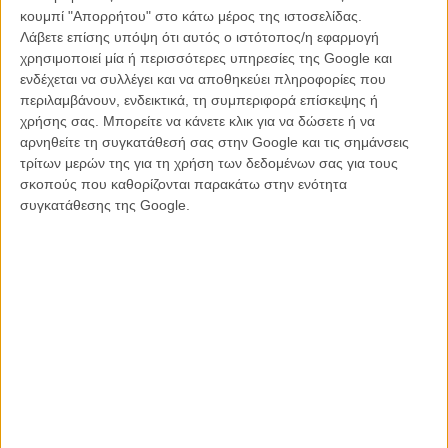
κουμπί "Απορρήτου" στο κάτω μέρος της ιστοσελίδας.
δέντρων, σε μελισσοκόμους και σοφές γιαγιάδες, μέχρι και στη
Λάβετε επίσης υπόψη ότι αυτός ο ιστότοπος/η εφαρμογή
θρυλική, ογκώδη βασίλισσα των τερμιτών που ψήνεται με προσοχή
χρησιμοποιεί μία ή περισσότερες υπηρεσίες της Google και
στο μαντέμι. Ο στόχος δεν είναι μόνο η ανακάλυψη βρώσιμων
ενδέχεται να συλλέγει και να αποθηκεύει πληροφορίες που
εντόμων, αλλά και η παρασκευή τους με τον πιο ενδεικνυόμενο
περιλαμβάνουν, ενδεικτικά, τη συμπεριφορά επίσκεψης ή
τρόπο, ώστε να μπορέσουν να υπερβούν την αηδία του κοινού.
χρήσης σας. Μπορείτε να κάνετε κλικ για να δώσετε ή να
Κάθε μαμούνι μαγειρεύεται ώστε η γεύση του να ενισχυθεί και η
αρνηθείτε τη συγκατάθεσή σας στην Google και τις σημάνσεις
μορφή του να ομορφαίνει το πιάτο. Κι αν είναι δύσκολο να σκεφτεί
τρίτων μερών της για τη χρήση των δεδομένων σας για τους
κανείς ότι θα φάει κάτι που έχει δει να έρπει, να χοροπηδάει, να
σκοπούς που καθορίζονται παρακάτω στην ενότητα
βγάζει υγρά, ή να λικνίζεται στο φυλλαράκι, δεν έχει παρά να
συγκατάθεσης της Google.
θυμηθεί πως σίγουρα η αντίδραση του πρώτου ανθρώπου που
έφαγε γαρίδα δεν θα ήταν πολύ διαφορετική.