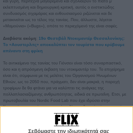
και γύρη, περίτεχνα μαγειρεμένα και σχολιάζουν το πιάτο μ'
εκλεπτυσμένη και δημιουργική κριτική, αυτός ο ενστικτώδης
συνδυασμός σιχαμάρας και ενθουσιασμού ριζώνεται και δε
μετακινείται ως το τέλος της ταινίας. Που, άλλωστε, λέγεται
«Μαμούνια» («Bugs»), οπότε το περιεχόμενό της είναι σαφές.
Διαβάστε ακόμη
:
19ο Φεστιβάλ Ντοκιμαντέρ Θεσσαλονίκης:
Το «Αουστερλιτς» αποκαλύπτει τον τουρίστα που κρύβουμε
απέναντι στη φρίκη
Το αντικείμενο της ταινίας του Γιόνσεν είναι τόσο συναρπαστικό,
όσο και η απρόσμενη έκβαση του ντοκιμαντέρ του. Το επιχείρημα
είναι ότι, σύμφωνα με τις μελέτες του Οργανισμού Ηνωμένων
Εθνών, ως το 2050 που, πράγματι, δεν είναι μακριά, η παροχή
τροφίμων δε θα φτάνει για να καλύπτει τις ανάγκες της
πολλαπλασιαζόμενης ανθρωπότητας, ειδικά σε πρωτεΐνη. Ετσι, με
πρωτοβουλία του Nordic Food Lab που έχει ιδρύσει στην
Κοπεγχάγη το περίοπτο εστιατόριο Noma, δυο νέοι άντρες γεμάτοι
ενδιαφέρον για το καινούριο, ο σεφ Μπεν Ριντ και ο ερευνητής της
χημείας τροφίμων, Τζος Εβανς, αδειάζουν το μυαλό τους από
προκαταλήψεις και ξεκινούν για ένα ταξίδι στον κόσμο, με σκοπό να
Σεβόμαστε την ιδιωτικότητά σας
επισκεφθούν μέρη όπου τα μαμούνια αποτελούν τακτικό μέρος της