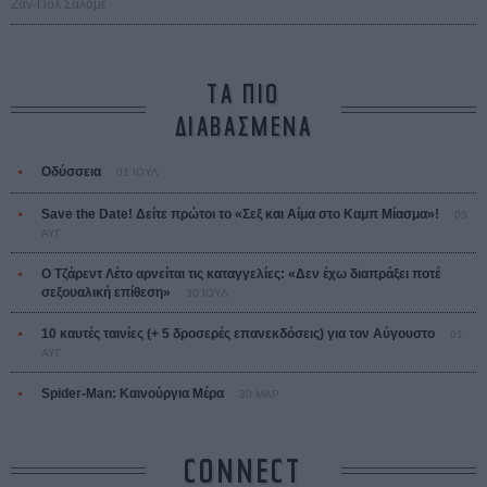
Ζαν-Πολ Σαλομέ
ΤΑ ΠΙΟ
ΔΙΑΒΑΣΜΕΝΑ
Οδύσσεια
01 ΙΟΥΛ
Save the Date! Δείτε πρώτοι το «Σεξ και Αίμα στο Καμπ Μίασμα»!
05
ΑΥΓ
Ο Τζάρεντ Λέτο αρνείται τις καταγγελίες: «Δεν έχω διαπράξει ποτέ
σεξουαλική επίθεση»
30 ΙΟΥΛ
10 καυτές ταινίες (+ 5 δροσερές επανεκδόσεις) για τον Αύγουστο
01
ΑΥΓ
Spider-Man: Καινούργια Μέρα
30 ΜΑΡ
CONNECT