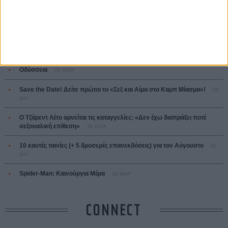
ΤΑ ΠΙΟ
ΔΙΑΒΑΣΜΕΝΑ
Οδύσσεια
01 ΙΟΥΛ
Save the Date! Δείτε πρώτοι το «Σεξ και Αίμα στο Καμπ Μίασμα»!
05
ΑΥΓ
Ο Τζάρεντ Λέτο αρνείται τις καταγγελίες: «Δεν έχω διαπράξει ποτέ
σεξουαλική επίθεση»
30 ΙΟΥΛ
10 καυτές ταινίες (+ 5 δροσερές επανεκδόσεις) για τον Αύγουστο
01
ΑΥΓ
Spider-Man: Καινούργια Μέρα
30 ΜΑΡ
CONNECT