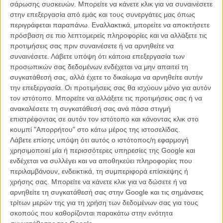
σάρωσης συσκευών. Μπορείτε να κάνετε κλικ για να συναινέσετε
στην επεξεργασία από εμάς και τους συνεργάτες μας όπως
περιγράφεται παραπάνω. Εναλλακτικά, μπορείτε να αποκτήσετε
πρόσβαση σε πιο λεπτομερείς πληροφορίες και να αλλάξετε τις
προτιμήσεις σας πριν συναινέσετε ή να αρνηθείτε να
Ο,τι ανατριχιαστικό ακολουθεί δεν είναι μόνο μια διαδοχή των
συναινέσετε.
Λάβετε υπόψη ότι κάποια επεξεργασία των
σημαντικότερων σταθμών που έφεραν τη Χρυσή Αυγή στη Βουλή
προσωπικών σας δεδομένων ενδέχεται να μην απαιτεί τη
και οδήγησαν στην κατακόρυφη αύξηση των μελών της, ούτε μόνο
συγκατάθεσή σας, αλλά έχετε το δικαίωμα να αρνηθείτε αυτήν
η αγωνιώδης προσπάθεια της Κουρούνη να καταλάβει πραγματικά
την επεξεργασία. Οι προτιμήσεις σας θα ισχύουν μόνο για αυτόν
τι σκέφτονται τόσο τα οργανωμένα μέλη του κόμματος όσο και οι
τον ιστότοπο. Μπορείτε να αλλάξετε τις προτιμήσεις σας ή να
απλοί ψηφοφόροι του, αλλά το «με άδεια» των ίδιων των ηγετικών
ανακαλέσετε τη συγκατάθεσή σας ανά πάσα στιγμή
στελεχών της Χρυσής Αυγής τεκμήριο της εγκληματικής τους
επιστρέφοντας σε αυτόν τον ιστότοπο και κάνοντας κλικ στο
δράσης και της ολοκληρωτικά λαϊκίστικης εκμετάλλευσης ενός
κουμπί "Απορρήτου" στο κάτω μέρος της ιστοσελίδας.
αποδυναμωμένου από την κρίση λαού που βρήκε στα κηρύγματα
Λάβετε επίσης υπόψη ότι αυτός ο ιστότοπος/η εφαρμογή
μίσους και τις εθνικιστικές κορώνες τη λύση στα προβλήματά του.
χρησιμοποιεί μία ή περισσότερες υπηρεσίες της Google και
ενδέχεται να συλλέγει και να αποθηκεύει πληροφορίες που
Μέσα στο ντοκιμαντέρ υπάρχουν «αποκαλύψεις»: η σύνδεση του
περιλαμβάνουν, ενδεικτικά, τη συμπεριφορά επίσκεψης ή
Ρουπακιά με το κόμμα, η σχέση των μελών της Χρυσής Αυγής με
χρήσης σας. Μπορείτε να κάνετε κλικ για να δώσετε ή να
την Αστυνομία, η ύπαρξη των ταγμάτων εφόδου, το ναζιστικό της
αρνηθείτε τη συγκατάθεσή σας στην Google και τις σημάνσεις
θεμέλιο και η οργανωμένη συνομολόγηση της απόκρυψης του
τρίτων μερών της για τη χρήση των δεδομένων σας για τους
ρατσιστικού της χαρακτήρα - πράγματα που αποκαλύφθηκαν μέσα
σκοπούς που καθορίζονται παρακάτω στην ενότητα
στα χρόνια, αλλά που τα περισσότερα «χάθηκαν» μυστηριωδώς