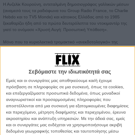
Η Ανζελίκ Κουρούνη, εντεταλμένη δημοσιογράφος γαλλικών μέσων
(αναμεσά τους τα ραδιόφωνα του Group Radio France, το Charlie
Hebdo και το TV5 Monde) και κάτοικος Ελλάδας από το 1985
ξεκαθαρίζει ήδη από τα πρώτα δευτερόλεπτα του ντοκιμαντέρ της
γιατί το ονόμασε «Χρυσή Αυγή: Προσωπική Υπόθεση».
Μόνο που το κυριολεκτικά τρομακτικό «ανεκδοτολογικό» της
οικογενειακής της κατάστασης δεν σε προετοιμάζει για την
αποφασή της να εισβάλλει στους κόλπους του νεοναζιστικού (η ίδια
επιμένει, ορθά, πως είναι τέτοιο και ως τέτοιο πρέπει να το
ονομάζουμε) κόμματος και έχοντας την άδεια των στελεχών του, να
Σεβόμαστε την ιδιωτικότητά σας
κινηματογραφήσει την δράση του από το 2010 μέχρι και σήμερα.
Εμείς και οι συνεργάτες μας αποθηκεύουμε και/ή έχουμε
πρόσβαση σε πληροφορίες σε μια συσκευή, όπως τα cookies,
και επεξεργαζόμαστε προσωπικά δεδομένα, όπως μοναδικοί
αναγνωριστικοί και προσαρμοσμένες πληροφορίες που
αποστέλλονται από μια συσκευή για εξατομικευμένες διαφημίσεις
και περιεχόμενο, μέτρηση διαφήμισης και περιεχομένου, έρευνα
ακροατηρίου και ανάπτυξη υπηρεσιών.
Με την άδειά σας, εμείς
και οι συνεργάτες μας ενδέχεται να χρησιμοποιήσουμε ακριβή
δεδομένα γεωγραφικής τοποθεσίας και ταυτοποίησης μέσω