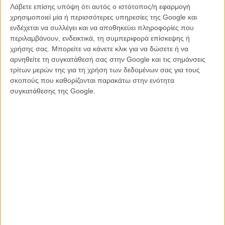
Μυρτώ Αλικάκη και η Μιρζάνα Καράζοβιτς χαρίζουν στην ταινία τη
Λάβετε επίσης υπόψη ότι αυτός ο ιστότοπος/η εφαρμογή
ζωντάνια, την αίσθηση του κατεπείγοντος και το πάθος που τόσο
χρησιμοποιεί μία ή περισσότερες υπηρεσίες της Google και
έχει ανάγκη.
ενδέχεται να συλλέγει και να αποθηκεύει πληροφορίες που
περιλαμβάνουν, ενδεικτικά, τη συμπεριφορά επίσκεψης ή
Χωρίς έντονα παραπτώματα – η αγάπη για το κλισέ δεν είναι τέτοιο
χρήσης σας. Μπορείτε να κάνετε κλικ για να δώσετε ή να
– αλλά και χωρίς κινηματογραφική έμπνευση, το «Δέντρο και η
αρνηθείτε τη συγκατάθεσή σας στην Google και τις σημάνσεις
Κούνια» λικνίζεται με τη βραδύτητα και το συμβατικό σκηνοθετικό
τρίτων μερών της για τη χρήση των δεδομένων σας για τους
ύφος που θα ακουμπούσε πιο γερά σ’ ένα αστικό τηλεοπτικό κοινό.
σκοπούς που καθορίζονται παρακάτω στην ενότητα
συγκατάθεσης της Google.
Διαβάστε ακόμα:
«Το Δέντρο και η Κούνια»: στο δρόμο προς το Μόντρεαλ η Μαρία
Ντούζα μιλάει στο Flix