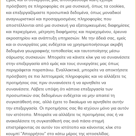
πρόσβαση σε πληροφορίες σε μια συσκευή, όπως τα cookies,
μια πατρίδα. Μόνο που ο Κυριάκος ζει ήδη με τη Νίνα, μια γυναίκα
και επεξεργαζόμαστε προσωπικά δεδομένα, όπως μοναδικοί
από τη Σερβία και τη δική της κόρη. Πόσα τετραγωνικά μέτρα
αναγνωριστικοί και προσαρμοσμένες πληροφορίες που
χρειάζονται για να χωρέσει η ανθρώπινη αξιοπρέπεια και σε πόσο
αποστέλλονται από μια συσκευή για εξατομικευμένες διαφημίσεις
μικρά μέρη φυλάγονται τα μεγάλα μυστικά;
και περιεχόμενο, μέτρηση διαφήμισης και περιεχομένου, έρευνα
ακροατηρίου και ανάπτυξη υπηρεσιών.
Με την άδειά σας, εμείς
Η Μαρία Ντούζα κάνει την πρώτη, ουσιαστικά, μεγάλου μήκους
και οι συνεργάτες μας ενδέχεται να χρησιμοποιήσουμε ακριβή
ταινία της μετά το 50λεπτο «Από ‘δω και Πέρα» του 1994. Η
δεδομένα γεωγραφικής τοποθεσίας και ταυτοποίησης μέσω
ποιότητα της παραγωγής είναι κάτι που εμφανώς την ενδιαφέρει: οι
σάρωσης συσκευών. Μπορείτε να κάνετε κλικ για να συναινέσετε
επιλογές στη σκηνογραφία και, κυρίως, στη φωτογραφία, στήνουν
στην επεξεργασία από εμάς και τους συνεργάτες μας όπως
ένα φιλμ όμορφο, καλογυαλισμένο, φροντισμένο, σε μια κλασική
περιγράφεται παραπάνω. Εναλλακτικά, μπορείτε να αποκτήσετε
luxe γραφή, που συχνά δημιουργεί ατμόσφαιρα θρίλερ.
πρόσβαση σε πιο λεπτομερείς πληροφορίες και να αλλάξετε τις
Το ύφος αυτό επεκτείνεται και στο σενάριο: τόσο αισθητικά όσο και
προτιμήσεις σας πριν συναινέσετε ή να αρνηθείτε να
πολιτικά, η καρδιά της ιστορίας, η δράση και οι ίδιοι οι διάλογοι,
συναινέσετε.
Λάβετε υπόψη ότι κάποια επεξεργασία των
παρά το επίκαιρο θέμα της μετανάστευσης και του ρατσισμού,
προσωπικών σας δεδομένων ενδέχεται να μην απαιτεί τη
μοιάζουν ν’ανήκουν σε μια παλιότερη δεκαετία, χρωματισμένα κατά
συγκατάθεσή σας, αλλά έχετε το δικαίωμα να αρνηθείτε αυτήν
στιγμές κι από μια συμπλεγματική συγκατάβαση για την ελληνική
την επεξεργασία. Οι προτιμήσεις σας θα ισχύουν μόνο για αυτόν
ιδιοσυγκρασία.
τον ιστότοπο. Μπορείτε να αλλάξετε τις προτιμήσεις σας ή να
ανακαλέσετε τη συγκατάθεσή σας ανά πάσα στιγμή
Πέρα από τον Ηλία Λογοθέτη, που πάντα επιβάλει το κύρος και τη
επιστρέφοντας σε αυτόν τον ιστότοπο και κάνοντας κλικ στο
φαντασία του στην οθόνη, οι δυο γυναίκες πρωταγωνίστριες, η
κουμπί "Απορρήτου" στο κάτω μέρος της ιστοσελίδας.