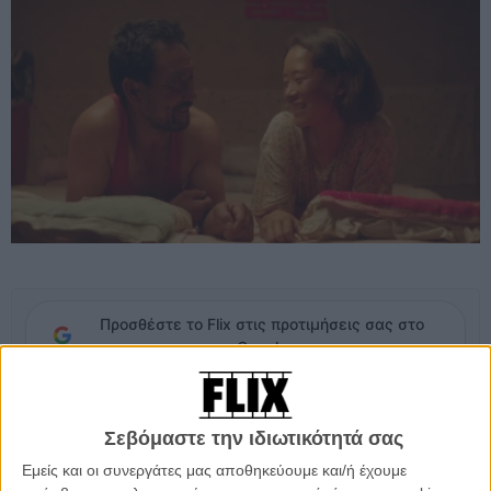
Προσθέστε το Flix στις προτιμήσεις σας στο
Google
Τη βιομηχανοποίηση, καπιταλιστοποίηση, μεταμόρφωση της
Σεβόμαστε την ιδιωτικότητά σας
σύγχρονης Κίνας σχολιάζει η νέα ταινία του Λι Ρουιτζούν (στο
Διαγωνιστικό της Berlinale, μετά το «Fly With the Crane» που έκανε
Εμείς και οι συνεργάτες μας αποθηκεύουμε και/ή έχουμε
ντεμπούτο στη Βενετία το 2012 και το «Walking Past the Future»