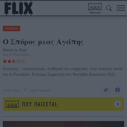
Αίθουσες
ΤΑΙΝΙΕΣ
Ο Σπόρος μιας Αγάπης
Return to Dust
του Λι Ρουιτζούν
Κινέζικος... νεορεαλισμός, αισθητικά και νοηματικά, στην ποιητική ταινία
του Λι Ρουιτζούν. Επίσημη Συμμετοχή στο Φεστιβάλ Βερολίνου 2022.
14 Νοέ 2022
Λήδα Γαλανού
ΠΟΥ ΠΑΙΖΕΤΑΙ;