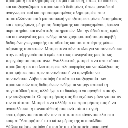
πρόσβαση σε πληροφορίες σε μια συσκευή, όπως τα cookies,
που συμμετείχε στις Κάννες το 2017), αφήνοντας την πλευρά αυτή
και επεξεργαζόμαστε προσωπικά δεδομένα, όπως μοναδικοί
στην αφάνεια κι εστιάζοντας, αντίθετα, σε μια αγροτική ζωή που
αναγνωριστικοί και προσαρμοσμένες πληροφορίες που
μοιάζει άχρονη αλλά είναι και διαχρονική και επίκαιρη.
αποστέλλονται από μια συσκευή για εξατομικευμένες διαφημίσεις
και περιεχόμενο, μέτρηση διαφήμισης και περιεχομένου, έρευνα
Ο Μα και η Κάο πρέπει να είναι, ο καθένας για διαφορετικό λόγο, οι
ακροατηρίου και ανάπτυξη υπηρεσιών.
Με την άδειά σας, εμείς
εύκολοι στόχοι του μικρού, βουτηγμένου στη λάσπη, χωριού τους
και οι συνεργάτες μας ενδέχεται να χρησιμοποιήσουμε ακριβή
στην επαρχιακή Κίνα. Εκείνος είναι αργός, όχι σπίρτο ευστροφίας,
δεδομένα γεωγραφικής τοποθεσίας και ταυτοποίησης μέσω
πιστός κυρίως στον γάιδαρό του που υπεραγαπά. Εκείνη πάσχει
σάρωσης συσκευών. Μπορείτε να κάνετε κλικ για να συναινέσετε
από έντονη ακράτεια, πράγμα που την καθιστά επαναλαμβανόμενη
στην επεξεργασία από εμάς και τους συνεργάτες μας όπως
λεία για την κοροϊδία των γύρω. Κι όμως, ο Μα και η Κάο, που θα
περιγράφεται παραπάνω. Εναλλακτικά, μπορείτε να αποκτήσετε
παντρευτούν από προξενιό των συγγενών τους που θέλουν να
πρόσβαση σε πιο λεπτομερείς πληροφορίες και να αλλάξετε τις
τους ξεφορτωθούν, θ’ ανακαλύψουν, σιγά-σιγά, την αγάπη, ο ένας
προτιμήσεις σας πριν συναινέσετε ή να αρνηθείτε να
για τον άλλον και οι δυο για τη Γη που τους τρέφει και τους
συναινέσετε.
Λάβετε υπόψη ότι κάποια επεξεργασία των
προστατεύει, «ενάντια» στους ανθρώπους και τον πολιτισμό τους.
προσωπικών σας δεδομένων ενδέχεται να μην απαιτεί τη
συγκατάθεσή σας, αλλά έχετε το δικαίωμα να αρνηθείτε αυτήν
Δυο άνθρωποι που και η φύση και η κοινωνία τους έχουν θέσει στο
την επεξεργασία. Οι προτιμήσεις σας θα ισχύουν μόνο για αυτόν
«περιθώριο», μοιάζουν τόσο αρχέγονοι που αποκτούν κι οι ίδιοι τη
τον ιστότοπο. Μπορείτε να αλλάξετε τις προτιμήσεις σας ή να
μορφή της γης: το δέρμα τους ηλιοκαμένο, η στάση τους σαν
ανακαλέσετε τη συγκατάθεσή σας ανά πάσα στιγμή
άκαμπτα δέντρα, το χαμόγελό τους γεμάτο συστολή, σαν την
επιστρέφοντας σε αυτόν τον ιστότοπο και κάνοντας κλικ στο
ανατολή. Ως στοιχεία της φύσης αντιμετωπίζει τους ήρωές του ο
κουμπί "Απορρήτου" στο κάτω μέρος της ιστοσελίδας.
Ρουιτζούν, τόσο δραματουργικά όσο και φωτογραφικά, προικίζοντάς
Λάβετε επίσης υπόψη ότι αυτός ο ιστότοπος/η εφαρμογή