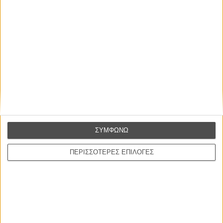
στην Ελλάδα
Ο πιο αναλυτικός οδηγός των καλοκαιρινών φεστιβάλ σε νησιά και ηπειρωτική
Ελλάδα είναι εδώ
Η επιτυχία είναι υπερτιμημένη. Δεν σε κάνει
καλύτερο, δεν σε πάει πουθενά η επιτυχία. Είναι
απλώς ένα ωραίο, ανεβαστικό, επιφανειακό
ΣΥΜΦΩΝΩ
συναίσθημα.»
ΠΕΡΙΣΣΟΤΕΡΕΣ ΕΠΙΛΟΓΕΣ
Βιμ Βέντερς
Συνέντευξη
ΝΕΕΣ ΤΑΙΝΙΕΣ