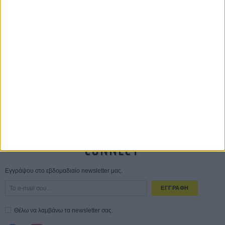
Οδύσσεια
01 ΙΟΥΛ
Save the Date! Δείτε πρώτοι το «Σεξ και Αίμα στο Καμπ Μίασμα»!
05
ΑΥΓ
Ο Τζάρεντ Λέτο αρνείται τις καταγγελίες: «Δεν έχω διαπράξει ποτέ
σεξουαλική επίθεση»
30 ΙΟΥΛ
10 καυτές ταινίες (+ 5 δροσερές επανεκδόσεις) για τον Αύγουστο
01
ΑΥΓ
Spider-Man: Καινούργια Μέρα
30 ΜΑΡ
CONNECT
Εγγράψου στο εβδομαδιαίο newsletter μας.
ΕΓΓΡΑΦΗ
Θέλω να λαμβάνω τα newsletter σας.