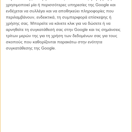
τους αυτόματα με μια δύναμη ανθρώπινης ιστορίας.
χρησιμοποιεί μία ή περισσότερες υπηρεσίες της Google και
ενδέχεται να συλλέγει και να αποθηκεύει πληροφορίες που
Σκόπιμα ναΐφ, λιτή και λυρική η ταινία, αξιοποιεί δυο ανθεκτικούς,
περιλαμβάνουν, ενδεικτικά, τη συμπεριφορά επίσκεψης ή
υπομονετικούς, «διαπεραστικούς» ηθοποιούς κι ένα ιδιαίτερο,
χρήσης σας. Μπορείτε να κάνετε κλικ για να δώσετε ή να
μινιμαλιστικό σέτινγκ για να μιλήσει ιδεαλιστικά για μια ανάγκη
αρνηθείτε τη συγκατάθεσή σας στην Google και τις σημάνσεις
επιστροφής σ’ έναν παραδοσιακό τρόπο ζωής, σε μια εγγύτητα με
τρίτων μερών της για τη χρήση των δεδομένων σας για τους
τη φύση και τα κρυφά χαρίσματα των ανθρώπων. Είναι, όμως, τόσο
σκοπούς που καθορίζονται παρακάτω στην ενότητα
μονοδιάστατος αυτός ο ρομαντισμός και τόσο συμβολικά
συγκατάθεσης της Google.
επιλεγμένοι οι κεντρικοί ήρωες, τα χαρακτηριστικά και η πορεία ζωής
τους, που στις δύο και κάτι ώρες τής ταινίας, με το μήνυμά της να
έχει γίνει παραπάνω από σαφές και το ρυθμό της τακτικό και αργό
σαν τις δουλειές του σπιτιού ή του κτήματος, η απλοϊκότητα
δυσκολεύεται να στηρίξει τη δύναμη τής «σιωπηλής διαμαρτυρίας»
του δημιουργού της για τη χώρα του.