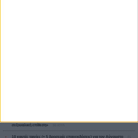
Κρίστοφερ Νόλαν
Ψηλά Τακούνια
Tacones lejanos
Πέδρο Αλμοδόβαρ
Ο Παραχαράκτης
L’ Affaire Bojarski (The Moneymaker)
Ζαν-Πολ Σαλομέ
ΤΑ ΠΙΟ
ΔΙΑΒΑΣΜΕΝΑ
Οδύσσεια
01 ΙΟΥΛ
Save the Date! Δείτε πρώτοι το «Σεξ και Αίμα στο Καμπ Μίασμα»!
05
ΑΥΓ
Ο Τζάρεντ Λέτο αρνείται τις καταγγελίες: «Δεν έχω διαπράξει ποτέ
σεξουαλική επίθεση»
30 ΙΟΥΛ
10 καυτές ταινίες (+ 5 δροσερές επανεκδόσεις) για τον Αύγουστο
01