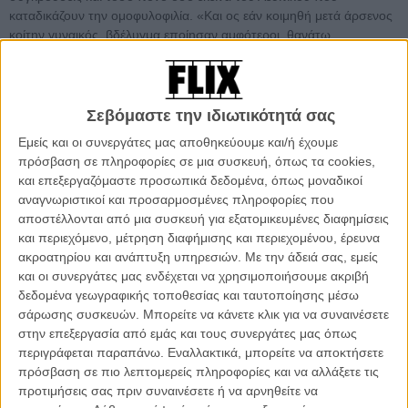
καταδικάζουν την ομοφυλοφιλία. «Και ος εάν κοιμηθή μετά άρσενος
κοίτην γυναικός, βδέλυγμα εποίησαν αμφότεροι, θανάτῳ
θανατούσθωσαν, ένοχοι εισιν». Για αιώνες, η φράση αυτή από το
Λευιτικό δεν έμεινε μόνο στις σελίδες της Παλαιάς Διαθήκης.
Μετατράπηκε σε όπλο, σε επιχείρημα, σε μηχανισμό αποκλεισμού
και ενοχής για αμέτρητους ανθρώπους που βρέθηκαν απέναντι στις
Σεβόμαστε την ιδιωτικότητά σας
αυστηρές ερμηνείες της θρησκείας.
Εμείς και οι συνεργάτες μας αποθηκεύουμε και/ή έχουμε
πρόσβαση σε πληροφορίες σε μια συσκευή, όπως τα cookies,
Με το σκηνοθετικό του ντεμπούτο, ο Αντριαν Κιαρέλα, δεν δανείζεται
και επεξεργαζόμαστε προσωπικά δεδομένα, όπως μοναδικοί
απλώς τον τίτλο του βιβλίου για την πρώτη μεγάλου μήκους ταινία
αναγνωριστικοί και προσαρμοσμένες πληροφορίες που
του. Τον χρησιμοποιεί ως κλειδί για να ανοίξει μια ιστορία όπου ο
αποστέλλονται από μια συσκευή για εξατομικευμένες διαφημίσεις
τρόμος δεν κρύβεται στο υπερφυσικό, αλλά στην ενοχή που
και περιεχόμενο, μέτρηση διαφήμισης και περιεχομένου, έρευνα
καλλιεργείται όταν η αγάπη βαφτίζεται αμαρτία.
ακροατηρίου και ανάπτυξη υπηρεσιών.
Με την άδειά σας, εμείς
και οι συνεργάτες μας ενδέχεται να χρησιμοποιήσουμε ακριβή
Σε μια εποχή όπου το σύγχρονο horror αναζητά όλο και
δεδομένα γεωγραφικής τοποθεσίας και ταυτοποίησης μέσω
περισσότερο κοινωνικές και πολιτικές προεκτάσεις, το «Leviticus»
σάρωσης συσκευών. Μπορείτε να κάνετε κλικ για να συναινέσετε
επιχειρεί να μετατρέψει τον υπερφυσικό τρόμο σε μια ιστορία για την
στην επεξεργασία από εμάς και τους συνεργάτες μας όπως
ενοχή, την καταπίεση και την ανάγκη αποδοχής. Το αποτέλεσμα
περιγράφεται παραπάνω. Εναλλακτικά, μπορείτε να αποκτήσετε
είναι μια ταινία που διαθέτει ξεκάθαρη ταυτότητα και αξιοσημείωτη
πρόσβαση σε πιο λεπτομερείς πληροφορίες και να αλλάξετε τις
σκηνοθετική αυτοπεποίθηση, ακόμη κι αν δεν καταφέρνει πάντα να
προτιμήσεις σας πριν συναινέσετε ή να αρνηθείτε να
ισορροπήσει με την ίδια επιτυχία ανάμεσα στον συμβολισμό και τη