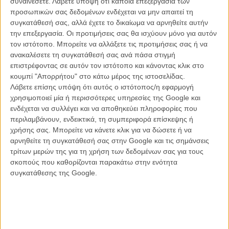
συναινέσετε.
Λάβετε υπόψη ότι κάποια επεξεργασία των
δραματουργία.
προσωπικών σας δεδομένων ενδέχεται να μην απαιτεί τη
συγκατάθεσή σας, αλλά έχετε το δικαίωμα να αρνηθείτε αυτήν
Σε μία μικρή και απομονωμένη πόλη της Αυστραλίας, δύο έφηβοι, ο
την επεξεργασία. Οι προτιμήσεις σας θα ισχύουν μόνο για αυτόν
Ναΐμ και ο Ράιν, πρέπει να ξεφύγουν από μια βίαιη, αόρατη δύναμη,
τον ιστότοπο. Μπορείτε να αλλάξετε τις προτιμήσεις σας ή να
που παίρνει τη μορφή του προσώπου που επιθυμούν περισσότερο
ανακαλέσετε τη συγκατάθεσή σας ανά πάσα στιγμή
– ο ένας τον άλλον.
επιστρέφοντας σε αυτόν τον ιστότοπο και κάνοντας κλικ στο
κουμπί "Απορρήτου" στο κάτω μέρος της ιστοσελίδας.
Ο Κιαρέλα αποδεικνύεται ιδιαίτερα ικανός στη δημιουργία
Λάβετε επίσης υπόψη ότι αυτός ο ιστότοπος/η εφαρμογή
ατμόσφαιρας. Από τα πρώτα κιόλας λεπτά χτίζει έναν κόσμο που
χρησιμοποιεί μία ή περισσότερες υπηρεσίες της Google και
μοιάζει ασφυκτικός, παγιδευμένος ανάμεσα στη θρησκευτική
ενδέχεται να συλλέγει και να αποθηκεύει πληροφορίες που
ευλάβεια και στη σιωπηλή απειλή που κρύβεται πίσω από αυτήν. Η
περιλαμβάνουν, ενδεικτικά, τη συμπεριφορά επίσκεψης ή
αυστραλιανή επαρχία κινηματογραφείται με τρόπο που εντείνει την
χρήσης σας. Μπορείτε να κάνετε κλικ για να δώσετε ή να
αίσθηση απομόνωσης και μοναξιάς, ενώ οι άδειοι δρόμοι, τα
αρνηθείτε τη συγκατάθεσή σας στην Google και τις σημάνσεις
ξεθωριασμένα τοπία και οι σκοτεινοί εσωτερικοί χώροι δημιουργούν
τρίτων μερών της για τη χρήση των δεδομένων σας για τους
ένα διαρκές αίσθημα ανησυχίας. Δεν πρόκειται για μια ταινία που
σκοπούς που καθορίζονται παρακάτω στην ενότητα
στηρίζεται στα εύκολα τρομάγματα. Ο φόβος γεννιέται περισσότερο
συγκατάθεσης της Google.
από όσα υπονοούνται παρά από όσα αποκαλύπτονται.
Η σκηνοθεσία, η οποία φαίνεται να αντλεί αρκετές επιρροές από το
«Σε Ακολουθεί»
του Ντέιβιντ Ρόμπερτ Μίτσελ, βρίσκει τις πιο
δυνατές της στιγμές όταν αφήνει τις εικόνες να μιλήσουν μόνες