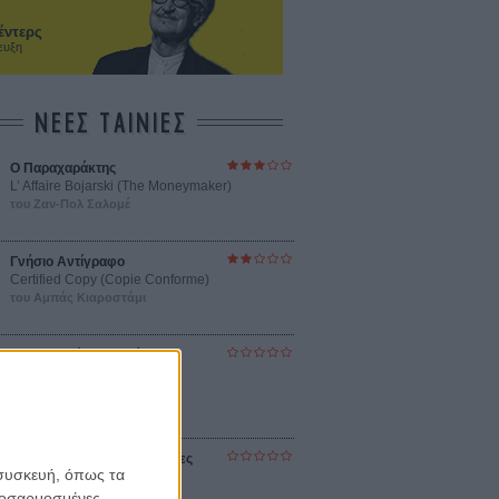
έντερς
ευξη
ΝΕΕΣ ΤΑΙΝΙΕΣ
Ο Παραχαράκτης
L’ Affaire Bojarski (The Moneymaker)
του Ζαν-Πολ Σαλομέ
Γνήσιο Αντίγραφο
Certified Copy (Copie Conforme)
του Αμπάς Κιαροστάμι
Ο Κλειδαράς του Ενός
Εκατομμυρίου
Le Million
του Γκρεγκουάρ Βινιερόν
Αυτό που Ξέρουν οι Γυναίκες
 συσκευή, όπως τα
Pour le Plaisir
του Ρεέμ Κερισί
προσαρμοσμένες