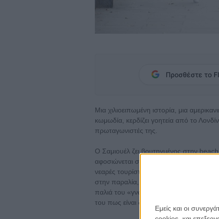
Προσθέστε το Fl
Μια χιλιοειπωμένη ιστορία, μια αμερικα
κωμωδία, κερδίζει γοητεία από το Λονδί
πρωταγωνιστές της.
Ο Σαμιουέλ ζει βουτηγμένος στην beach
αφοσιώνεται στη δουλειά, στην καλοπέρα
νεαρές τουρίστριες, άλλωστε, τόσο ικα
στην παραλία, που περνούν και τη νύχτα
παλιά του «γνωριμία», η Κριστίν, θα το
του πως είναι δικό του και θα φύγει για 
Εμείς και οι συνεργ
cookies, και επεξε