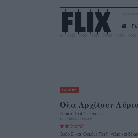
summer
ΤΑ
ΤΑΙΝΙΕΣ
Ολα Αρχίζουν Αύρι
Demain Tout Commence
του Ούγκο Γκελέν
Ομάρ Σι και Κλεμάνς Ποεζί, γέλιο και δάκρ