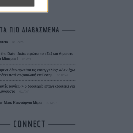
 Bojarski (The Moneymaker)
Σαλομέ
ΤΑ ΠΙΟ ΔΙΑΒΑΣΜΕΝΑ
σεια
01 ΙΟΥΛ
 the Date! Δείτε πρώτοι το «Σεξ και Αίμα στο
 Μίασμα»!
05 ΑΥΓ
άρεντ Λέτο αρνείται τις καταγγελίες: «Δεν έχω
ράξει ποτέ σεξουαλική επίθεση»
30 ΙΟΥΛ
αυτές ταινίες (+ 5 δροσερές επανεκδόσεις) για
Αύγουστο
01 ΑΥΓ
er-Man: Καινούργια Μέρα
30 ΜΑΡ
CONNECT