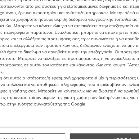
 ζωή του και θα πάει στο Λονδίνο στο κατόπι της. Δεν
στέλλονται από μια συσκευή για εξατομικευμένες διαφημίσεις και περ
μάσια πόρτα στη ζωή και θ' αρχίσει να μεγαλώνει μόνος
εχομένου, έρευνα ακροατηρίου και ανάπτυξη υπηρεσιών.
Με την άδειά σα
, δουλεύοντας ως κασκαντέρ. Μέχρι που, οκτώ χρόνια
χεται να χρησιμοποιήσουμε ακριβή δεδομένα γεωγραφικής τοποθεσίας 
ωής αργότερα, η Κριστίν θα επανέλθει στο προσκήνιο
ών. Μπορείτε να κάνετε κλικ για να συναινέσετε στην επεξεργασία απ
ς περιγράφεται παραπάνω. Εναλλακτικά, μπορείτε να αποκτήσετε πρό
ίες και να αλλάξετε τις προτιμήσεις σας πριν συναινέσετε ή να αρνηθεί
, πάντα, Ομάρ Σι, στην παράξενη χημεία του με την
ποια επεξεργασία των προσωπικών σας δεδομένων ενδέχεται να μην απ
Γκλόρια Κόλστον και στα βασικά ένστικτα
λά έχετε το δικαίωμα να αρνηθείτε αυτήν την επεξεργασία. Οι προτιμήσ
Οι Αρμονί
 αυτά ακριβώς βασίζεται η ταινία και τα αξιοποιεί μέχρι
ιστότοπο. Μπορείτε να αλλάξετε τις προτιμήσεις σας ή να ανακαλέσετε
Werckmei
 το ρεαλιστικό, όπως ακριβώς είναι και η αποστολή του.
Μπέλα Τα
στρέφοντας σε αυτόν τον ιστότοπο και κάνοντας κλικ στο κουμπί "Απ
ς.
θηση, όχι στο σενάριο), παρακολουθεί έναν ήρωα στον
Μια Θέση 
 ότι αυτός ο ιστότοπος/η εφαρμογή χρησιμοποιεί μία ή περισσότερες 
A Place in
ρετική οικογένεια που επιβιώνει χάρη στην αγάπη. Το
Τζορτζ Στί
ι να συλλέγει και να αποθηκεύει πληροφορίες που περιλαμβάνουν, ενδεικ
ύρα, το χιούμορ είναι αναμενόμενο αλλά χαριτωμένο,
ης ή χρήσης σας. Μπορείτε να κάνετε κλικ για να δώσετε ή να αρνηθε
σσότερες εμπορικές κωμωδίες θεωρούν πως οφείλουν να
Οδύσσεια
 τις σημάνσεις τρίτων μερών της για τη χρήση των δεδομένων σας για
The Odys
εξυπνάδες.
άτω στην ενότητα συγκατάθεσης της Google.
Κρίστοφε
ν διατηρεί μια προσεγμένη ισορροπία ανάμεσα στην
Ψηλά Τακ
θωότητα και στη συγκίνηση που, κατά στιγμές, αγγίζει
Tacones l
Πέδρο Αλ
τ' αστεία. Επειδή στη ζωή και στο σινεμά σημασία έχει τι
ση να διασκεδάσει και να συγκινήσει με ασφάλεια και
Ο Παραχα
ς. Με ηθοποιούς που χαίρεσαι να βλέπεις στην οθόνη κι