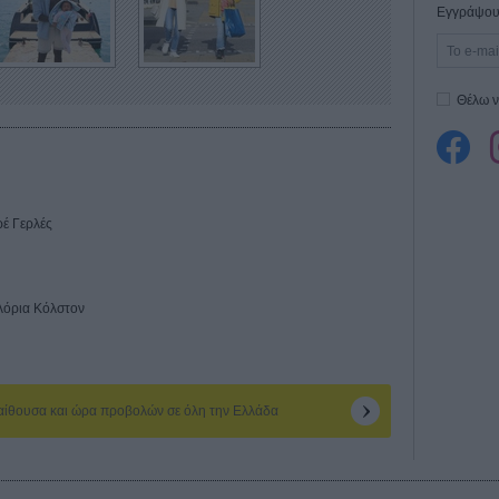
Εγγράψου 
Θέλω ν
ρέ Γερλές
κλόρια Κόλστον
 αίθουσα και ώρα προβολών σε όλη την Ελλάδα