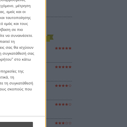
ιεχόμενο, μέτρηση
ς, εμείς και οι
και ταυτοποίησης
ό εμάς και τους
σβαση σε πιο
τε να συναινέσετε.
αιτεί τη
εις σας θα ισχύουν
ες Βερκμάιστερ
 τη συγκατάθεσή σας
ster Harmonies
ρ
ορρήτου" στο κάτω
στον Ηλιο
υπηρεσίες της
 the Sun
βενς
τικά, τη
ίτε τη συγκατάθεσή
 τους σκοπούς που
sey
ρ Νόλαν
ούνια
ejanos
μοδόβαρ
ράκτης