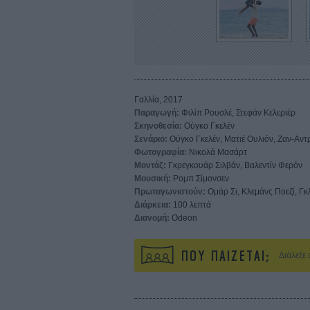
Γαλλία, 2017
Παραγωγή:
Φιλίπ Ρουσλέ, Στεφάν Κελεριέρ
Σκηνοθεσία:
Ούγκο Γκελέν
Σενάριο:
Ούγκο Γκελέν, Ματιέ Ουλιόν, Ζαν-Αντ
Φωτογραφία:
Νικολά Μασάρτ
Μοντάζ:
Γκρεγκουάρ Σιλβάν, Βαλεντίν Φερόν
Μουσική:
Ρομπ Σίμονσεν
Πρωταγωνιστούν:
Ομάρ Σι, Κλεμάνς Ποεζί, Γ
Διάρκεια:
100 λεπτά
Διανομή:
Odeon
ΠΟΥ ΠΑΙΖΕΤΑΙ;
Διάλεξε