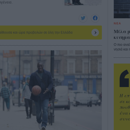
ογένεια.
ΝΕΑ
Μίλα μ
 αίθουσα και ώρα προβολών σε όλη την Ελλάδα
κινημα
Ο πιο ανα
νησιά και 
Η επ
σε κ
πουθ
ένα 
συνα