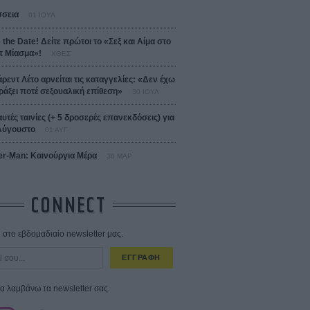
σεια
01 ΙΟΥΛ
 the Date! Δείτε πρώτοι το «Σεξ και Αίμα στο
 Μίασμα»!
ΧΘΕΣ
άρεντ Λέτο αρνείται τις καταγγελίες: «Δεν έχω
ράξει ποτέ σεξουαλική επίθεση»
30 ΙΟΥΛ
αυτές ταινίες (+ 5 δροσερές επανεκδόσεις) για
Αύγουστο
01 ΑΥΓ
er-Man: Καινούργια Μέρα
30 ΜΑΡ
CONNECT
στο εβδομαδιαίο newsletter μας.
ΕΓΓΡΑΦΗ
α λαμβάνω τα newsletter σας.