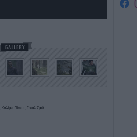
, Καλίμπ Πίνκετ, Γουιλ Σμιθ