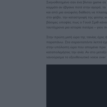
Σκηνοθετημένο σαν ένα βίντεο game σε
κομμάτι αν έβγαινε ποτέ στην αγορά, το
και από μια ανώφελη διάθεση να πλασαρ
στο φόβο, την καταστροφή της φύσης κα
βάσιμες υποψίες πως ο Γουιλ Σμιθ κάνει 
ταυτόχρονα μια ιστορία πατέρα – γιου π
Στην πρώτη μισή ώρα της ταινίας έχεις ή
παραπάνω. Στα σαρανταπέντε λεπτά έχει
στην υπόλοιπη ώρα που απομένει πριν 
καταπολεμήσεις την ανία. Αν στο μεταξύ 
νανούρισμα το εξουθενωτικό voice over τ