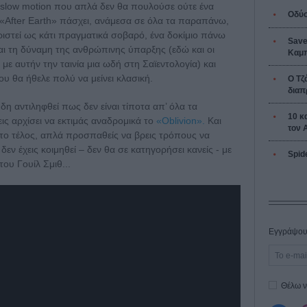
 slow motion που απλά δεν θα πουλούσε ούτε ένα
Οδύσ
 «After Earth» πάσχει, ανάμεσα σε όλα τα παραπάνω,
ιστεί ως κάτι πραγματικά σοβαρό, ένα δοκίμιο πάνω
Save
ι τη δύναμη της ανθρώπινης ύπαρξης (εδώ και οι
Καμπ
με αυτήν την ταινία μια ωδή στη Σαϊεντολογία) και
ου θα ήθελε πολύ να μείνει κλασική.
Ο Τζ
διαπ
δη αντιληφθεί πως δεν είναι τίποτα απ’ όλα τα
10 κ
ς αρχίσει να εκτιμάς αναδρομικά το
«Oblivion».
Και
τον 
το τέλος, απλά προσπαθείς να βρεις τρόπους να
δεν έχεις κοιμηθεί – δεν θα σε κατηγορήσει κανείς - με
Spid
ου Γουίλ Σμιθ...
Εγγράψου 
Θέλω ν