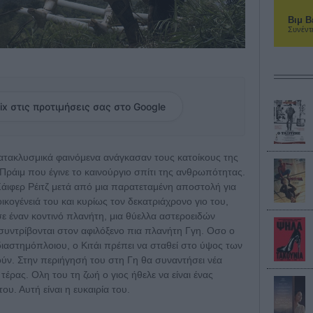
Βιμ Β
Συνέντ
ix στις προτιμήσεις σας στο Google
 κατακλυσμικά φαινόμενα ανάγκασαν τους κατοίκους της
Πράιμ που έγινε το καινούργιο σπίτι της ανθρωπότητας.
Σάιφερ Ρέιτζ μετά από μια παρατεταμένη αποστολή για
κογένειά του και κυρίως τον δεκατριάχρονο γιο του,
 σε έναν κοντινό πλανήτη, μια θύελλα αστεροειδών
 συντρίβονται στον αφιλόξενο πια πλανήτη Γγη. Οσο ο
ιαστημόπλοιου, ο Κιτάι πρέπει να σταθεί στο ύψος των
ύν. Στην περιήγησή του στη Γη θα συναντήσει νέα
ο τέρας. Ολη του τη ζωή ο γιος ήθελε να είναι ένας
υ. Αυτή είναι η ευκαιρία του.