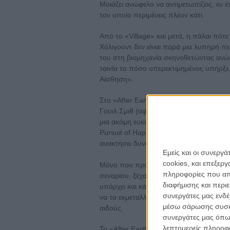
Μοιάζει ανώφελο να αντιμετωπίζεις, εν 
τον οποίο περιμένεις πλέον κάτι.
Από το «Village» και μετά, η πάλαι πό
Χόλιγουντ δεν είναι παρά μια λυπηρή 
του στη βιομηχανία σκηνοθετώντας ανώφ
ταινία το πόσο υπερεκτιμημένος υπήρξε,
Αίσθηση».
Στο «After Earth», ο Σιάμαλαν πρέπει ν
Γουιλ Σμιθ (αφού το πρότζεκτ υπήρξε βα
μια ακόμη ευκαιρία να συναντηθεί στην ίδ
Pursuit of Happiness»), πιστεύοντας πως
ανακτήσει δυνάμεις και να αναγνωριστεί
Εμείς και οι συνεργ
cookies, και επεξε
Μόνο που προφανώς συγκινηθήκε υπερβο
πληροφορίες που απο
σεναρίου, ξέχασε πως για να κάνεις μια 
διαφήμισης και περι
υπάρχει και κάτι που λέγεται «δράμα» κ
συνεργάτες μας ενδέ
να τα εκμεταλλευτείς, όχι πάντως για να
μέσω σάρωσης συσκευ
αιδούς.
συνεργάτες μας όπω
λεπτομερείς πληροφορ
Το «After Earth» είναι τόσο επίπεδο, ό