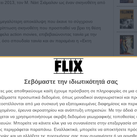
έτει 2013, τον Μ. Νάιτ Σιάμαλαν ως έναν σκηνοθέτη από
τε μεγαλύτερη αποκάλυψη που έκανε το σύγχρονο
περίπτωση σκηνοθέτη που προσπαθεί να βρει τη θέση
ελα action movies, επιβεβαιώνοντας ταινία με την
 όσο σπουδαία ταινία και αν παραμένει η «Εκτη
α συγκινήθηκε από την εμπιστοσύνη που του έδειξε ο
σισμένο σε μια δική του ιστορία και ήταν από την αρχή
ια ταινία με τον γιο του, Τζέιντεν Σμιθ μετά το «The
 ίσως σε αυτήν την ταινία κρύβεται η ευκαιρία να
Σεβόμαστε την ιδιωτικότητά σας
 επιτέλους ως ένας μεγάλος auteur.
άτες μας αποθηκεύουμε και/ή έχουμε πρόσβαση σε πληροφορίες σε μια
ργαζόμαστε προσωπικά δεδομένα, όπως μοναδικοί αναγνωριστικοί και 
λικά και κατά τη διάρκεια της συγγραφής του
στέλλονται από μια συσκευή για εξατομικευμένες διαφημίσεις και περ
ταινία χρειάζεσαι χαρακτήρες, πως εκτός από plot twists
εχομένου, έρευνα ακροατηρίου και ανάπτυξη υπηρεσιών.
Με την άδειά σα
αι πως τα κλισέ υπάρχουν ή για να τα αποφύγεις ή για
χεται να χρησιμοποιήσουμε ακριβή δεδομένα γεωγραφικής τοποθεσίας 
 τα αναπαράγεις μέχρι τελικής πτώσης χωρίς ίχνος
ών. Μπορείτε να κάνετε κλικ για να συναινέσετε στην επεξεργασία απ
ς περιγράφεται παραπάνω. Εναλλακτικά, μπορείτε να αποκτήσετε πρό
ίες και να αλλάξετε τις προτιμήσεις σας πριν συναινέσετε ή να αρνηθεί
σο και οι αχανείς πεδιάδες που καλύπτουν πλέον τον