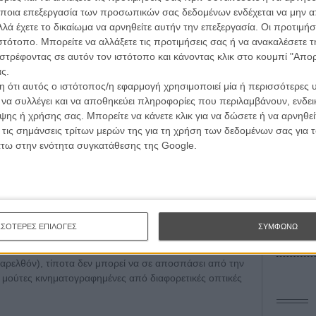
ποια επεξεργασία των προσωπικών σας δεδομένων ενδέχεται να μην απ
λά έχετε το δικαίωμα να αρνηθείτε αυτήν την επεξεργασία. Οι προτιμήσ
Οι Αρμονί
ιστότοπο. Μπορείτε να αλλάξετε τις προτιμήσεις σας ή να ανακαλέσετε
 το λόγο για τον οποίο σε μια διάρκεια φιλμικού
Werckmei
στρέφοντας σε αυτόν τον ιστότοπο και κάνοντας κλικ στο κουμπί "Απ
 στην πραγματικότητα τίποτα, βρίσκεσαι συνεχώς
Μπέλα Τα
ς.
O Ταξιτζή
 ότι αυτός ο ιστότοπος/η εφαρμογή χρησιμοποιεί μία ή περισσότερες 
Taxi Drive
ι να συλλέγει και να αποθηκεύει πληροφορίες που περιλαμβάνουν, ενδεικ
εις το γιατί ο Γουιλ Σμιθ μιλάει ασταμάτητα στον γιο
Μάρτιν Σκ
ης ή χρήσης σας. Μπορείτε να κάνετε κλικ για να δώσετε ή να αρνηθε
, σαν είναι κάτι ανάμεσα σε ηχογραφημένη κασέτα και
Μια Θέση 
 τις σημάνσεις τρίτων μερών της για τη χρήση των δεδομένων σας για
οτέ επαρκείς απαντήσεις.
A Place in
άτω στην ενότητα συγκατάθεσης της Google.
Τζορτζ Στί
 Μ. Ναιτ Σιάμαλαν δεν δείχνει να έχει την ελάχιστη
ίγει όλο το φιλμ σε μια βαριά και ασήκωτη οπερατική
Οδύσσεια
The Odys
ον για το «2001: Η Οδύσσεια του Διαστήματος», δεν
Κρίστοφε
αποδεικνύεται όλο αυτό που εκτυλίσσεται μπροστά στα
Ψηλά Τακ
ΣΣΟΤΕΡΕΣ ΕΠΙΛΟΓΕΣ
ΣΥΜΦΩΝΩ
Tacones l
Πέδρο Αλ
 σε πείσει πως μπορεί να είναι και ένας μελλοντικός
 παρελθόν), τίποτα δεν μπορεί να σε αποσπάσει από την
ς μούτες κινηματογραφημένες από διαφορετικές οπτικές