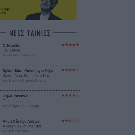
έντερς
ευξη
ΝΕΕΣ ΤΑΙΝΙΕΣ
O Ταξιτζής
Taxi Driver
του Μάρτιν Σκορσέζε
Spider-Man: Καινούργια Μέρα
Spider-Man: Brand New Day
του Ντέστιν Ντάνιελ Κρέτον
Ψηλά Τακούνια
Tacones lejanos
του Πέδρο Αλμοδόβαρ
Αχνή Θέα των Λόφων
A Pale View of The Hills
του Κέι Ισικάουα