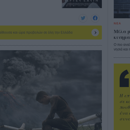
ΝΕΑ
Μίλα μ
 αίθουσα και ώρα προβολών σε όλη την Ελλάδα
κινημα
Ο πιο ανα
νησιά και 
Η επ
σε κ
πουθ
ένα 
συνα