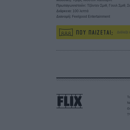
Μουσική:
Τζέιμς Νιούτον Χάουαρντ
Πρωταγωνιστούν:
Τζέιντεν Σμιθ, Γουιλ Σμιθ, 
Διάρκεια:
100 λεπτά
Διανομή:
Feelgood Entertainment
ΠΟΥ ΠΑΙΖΕΤΑΙ;
Διάλεξε
Τα
Ν
Θ
T