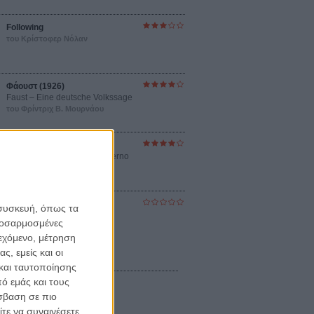
Following
του Κρίστοφερ Νόλαν
Φάουστ (1926)
Faust – Eine deutsche Volkssage
του Φρίντριχ Β. Μουρνάου
Η Γοητεία της Αμαρτίας
Gruppo di Famiglia in un Interno
του Λουκίνο Βισκόντι
Εγκλημα στον Τρίτο Οροφο
 συσκευή, όπως τα
Le Crime du 3e Etage
προσαρμοσμένες
του Ρεμί Μπεζανσόν
ιεχόμενο, μέτρηση
ς, εμείς και οι
και ταυτοποίησης
ό εμάς και τους
σβαση σε πιο
τε να συναινέσετε.