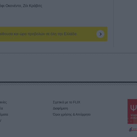
Σόφι Οκονέντο, Ζόι Κράβιτς
 αίθουσα και ώρα προβολών σε όλη την Ελλάδα
ινίες
Σχετικά με το FLIX
έα
Διαφήμιση
έματα
Όροι χρήσης & Απόρρητο
V