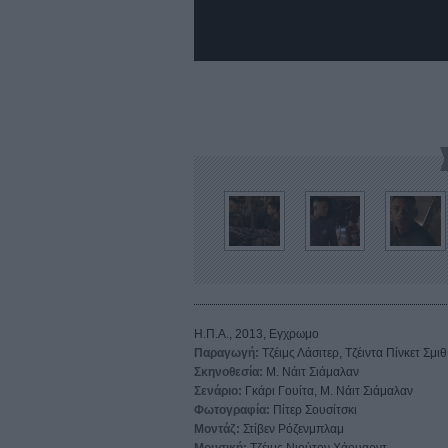
Η.Π.Α., 2013, Εγχρωμο
Παραγωγή:
Τζέιμς Λάσιτερ, Τζέιντα Πίνκετ Σμιθ
Σκηνοθεσία:
Μ. Νάιτ Σιάμαλαν
Σενάριο:
Γκάρι Γουίτα, Μ. Νάιτ Σιάμαλαν
Φωτογραφία:
Πίτερ Σουσίτσκι
Μοντάζ:
Στίβεν Ρόζενμπλαμ