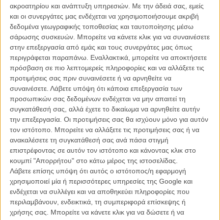
ακροατηρίου και ανάπτυξη υπηρεσιών.
Με την άδειά σας, εμείς
και οι συνεργάτες μας ενδέχεται να χρησιμοποιήσουμε ακριβή
δεδομένα γεωγραφικής τοποθεσίας και ταυτοποίησης μέσω
σάρωσης συσκευών. Μπορείτε να κάνετε κλικ για να συναινέσετε
στην επεξεργασία από εμάς και τους συνεργάτες μας όπως
περιγράφεται παραπάνω. Εναλλακτικά, μπορείτε να αποκτήσετε
«
Crazy, Stupid, Love.
»: Τι ετοιμάζει ο Ράιαν Γκόσλινγκ για να
πρόσβαση σε πιο λεπτομερείς πληροφορίες και να αλλάξετε τις
το πιει στο ποτήρι;
προτιμήσεις σας πριν συναινέσετε ή να αρνηθείτε να
συναινέσετε.
Λάβετε υπόψη ότι κάποια επεξεργασία των
Είναι ακαταμάχητος γόης (στην ταινία τουλάχιστον), έχει φέρει την
προσωπικών σας δεδομένων ενδέχεται να μην απαιτεί τη
Εμα Στόουν σπίτι, ετοιμάζεται να την αποπλανήσει και της φτιάχνει
συγκατάθεσή σας, αλλά έχετε το δικαίωμα να αρνηθείτε αυτήν
ένα κοκτέιλ. Ποιο είναι; Λέγεται «The Old Fashioned» κι έχει πάρει
την επεξεργασία. Οι προτιμήσεις σας θα ισχύουν μόνο για αυτόν
αυτό το όνομα γιατί είναι το πρώτο καταχωρημένο κοκτέιλ στην
τον ιστότοπο. Μπορείτε να αλλάξετε τις προτιμήσεις σας ή να
ιστορία του αλκοόλ. Πρωτοαναμείχθηκε τη δεκαετία του 1880, σ’ ένα
ανακαλέσετε τη συγκατάθεσή σας ανά πάσα στιγμή
ανδρικό κλαμπ στο Κεντάκι, το Pendennis Club. Ενας θαμώνας, ο
επιστρέφοντας σε αυτόν τον ιστότοπο και κάνοντας κλικ στο
Συνταγματάρχης Τζέιμς Ι. Πέπερ, μετέφερε τη συνταγή στο
κουμπί "Απορρήτου" στο κάτω μέρος της ιστοσελίδας.
Ξενοδοχείο Waldorf-Astoria στη Νέα Υόρκη κι από τότε έγινε το
Λάβετε επίσης υπόψη ότι αυτός ο ιστότοπος/η εφαρμογή
αγαπημένο ποτό του Ρούζβελτ, του Τρούμαν και εκατομμυρίων
χρησιμοποιεί μία ή περισσότερες υπηρεσίες της Google και
ακόμα. Να πώς γίνεται: σε χαμηλό ποτήρι βάζετε ένα κύβο ζάχαρης
ενδέχεται να συλλέγει και να αποθηκεύει πληροφορίες που
και την υγραίνεται με δύο σταγόνες Angostura Bitters και λίγη σόδα.
περιλαμβάνουν, ενδεικτικά, τη συμπεριφορά επίσκεψης ή
Ανακατεύετε ώσπου να διαλυθεί η ζάχαρη. Γεμίζετε το ποτήρι με
χρήσης σας. Μπορείτε να κάνετε κλικ για να δώσετε ή να
πάγο και προσθέτετε 40ml Μπέρμπον ή κάποιο άλλο γουίσκι.