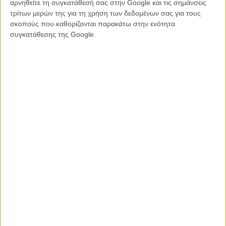
αρνηθείτε τη συγκατάθεσή σας στην Google και τις σημάνσεις
Τελειώνετε με μια φλούδα πορτοκαλιού. Και προχωράτε στα
τρίτων μερών της για τη χρήση των δεδομένων σας για τους
επόμενα.
σκοπούς που καθορίζονται παρακάτω στην ενότητα
συγκατάθεσης της Google.
«
Υπηρέτριες
»: Mississippi Mud Pie, μαύρη όπως οι όχθες του
ποταμού!