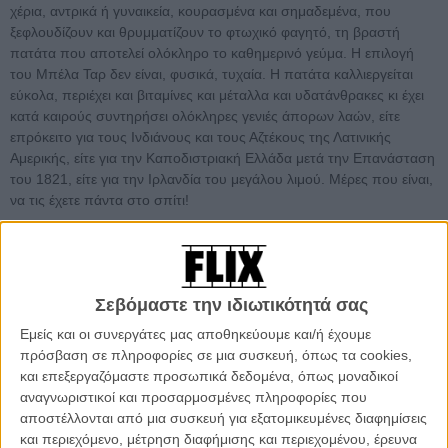
χέρια, αντρικά ή γυναικεία, κουρασμένα και σημαδεμένα, που
ξεφλουδίζουν και θρυμματίζουν το φτωχικό φαγητό, τη βραστή
πατάτα που αποτελεί ολόκληρο το καθημερινό γεύμα. Η επιλογή
του Μπέλα Ταρ δεν είναι, φυσικά, τυχαία. Η πατάτα καλλιεργείται
εύκολα, περιέχει και βιταμίνες και μέταλλα και υδατάνθρακες κι έχει
κατά καιρούς συντηρήσει ολόκληρες γενιές άπορων λαών, είτε
επρόκειτο για τους Ινδιάνους και τους Αζτέκους της Λατινικής
Αμερικής, είτε για την Καποδιστριακή Ελλάδα μετά την Επανάσταση
του 1821, είτε για την Ιρλανδία του μεγάλου λιμού. Μέρες που είναι,
να τις έχετε πάντα στο σπίτι!
Σεβόμαστε την ιδιωτικότητά σας
Εμείς και οι συνεργάτες μας αποθηκεύουμε και/ή έχουμε
πρόσβαση σε πληροφορίες σε μια συσκευή, όπως τα cookies,
και επεξεργαζόμαστε προσωπικά δεδομένα, όπως μοναδικοί
αναγνωριστικοί και προσαρμοσμένες πληροφορίες που
αποστέλλονται από μια συσκευή για εξατομικευμένες διαφημίσεις
και περιεχόμενο, μέτρηση διαφήμισης και περιεχομένου, έρευνα