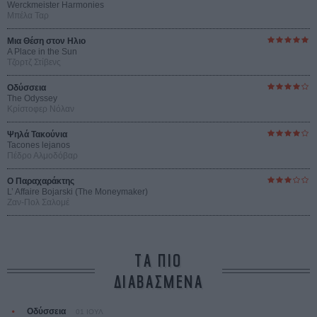
Werckmeister Harmonies
Μπέλα Ταρ
Μια Θέση στον Ηλιο
A Place in the Sun
Τζορτζ Στίβενς
Οδύσσεια
The Odyssey
Κρίστοφερ Νόλαν
Ψηλά Τακούνια
Tacones lejanos
Πέδρο Αλμοδόβαρ
Ο Παραχαράκτης
L’ Affaire Bojarski (The Moneymaker)
Ζαν-Πολ Σαλομέ
ΤΑ ΠΙΟ
ΔΙΑΒΑΣΜΕΝΑ
Οδύσσεια
01 ΙΟΥΛ