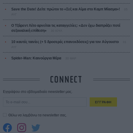
Save the Date! Δείτε πρώτοι το «Σεξ και Αίμα στο Καμπ Μίασμα»!
05
ΑΥΓ
Ο Τζάρεντ Λέτο αρνείται τις καταγγελίες: «Δεν έχω διαπράξει ποτέ
σεξουαλική επίθεση»
30 ΙΟΥΛ
10 καυτές ταινίες (+ 5 δροσερές επανεκδόσεις) για τον Αύγουστο
01
ΑΥΓ
Spider-Man: Καινούργια Μέρα
30 ΜΑΡ
CONNECT
Εγγράψου στο εβδομαδιαίο newsletter μας.
ΕΓΓΡΑΦΗ
Θέλω να λαμβάνω τα newsletter σας.