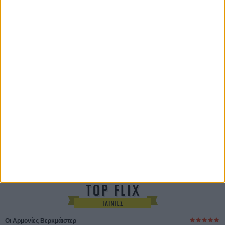
του Ζαν-Πολ Σαλομέ
Γνήσιο Αντίγραφο
Certified Copy (Copie Conforme)
του Αμπάς Κιαροστάμι
Ο Κλειδαράς του Ενός Εκατομμυρίου
Le Million
του Γκρεγκουάρ Βινιερόν
Αυτό που Ξέρουν οι Γυναίκες
Pour le Plaisir
του Ρεέμ Κερισί
Οι Αρμονίες Βερκμάιστερ