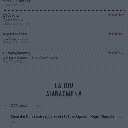
A Place in the Sun
Τζορτζ Στίβενς
Οδύσσεια
The Odyssey
Κρίστοφερ Νόλαν
Ψηλά Τακούνια
Tacones lejanos
Πέδρο Αλμοδόβαρ
Ο Παραχαράκτης
L’ Affaire Bojarski (The Moneymaker)
Ζαν-Πολ Σαλομέ
ΤΑ ΠΙΟ
ΔΙΑΒΑΣΜΕΝΑ
Οδύσσεια
01 ΙΟΥΛ
Save the Date! Δείτε πρώτοι το «Σεξ και Αίμα στο Καμπ Μίασμα»!
05
ΑΥΓ