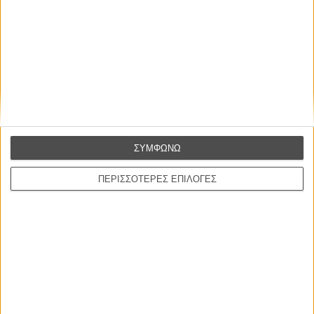
Πριν γυρίσουν 6 ταινίες μαζί και κλείσουν 3 δεκαετίες ως φίλοι, αληθεύει ότι
πρώτα έπαιξαν ξύλο με τον Αντερς Τόμας Γένσεν; Ευρώπη ή Χόλιγουντ; Beatles
ή ABBA; Συναντήσαμε τον τελευταίο Σκανδιναβό σταρ και μιλήσαμε για τον
«Τελευταίο Βίκινγκ» - αλλά κι όχι μόνο
Πόλυ Λυκούργου
ΣΥΜΦΩΝΩ
ΠΕΡΙΣΣΟΤΕΡΕΣ ΕΠΙΛΟΓΕΣ
ΣΥΝΕΝΤΕΥΞΗ