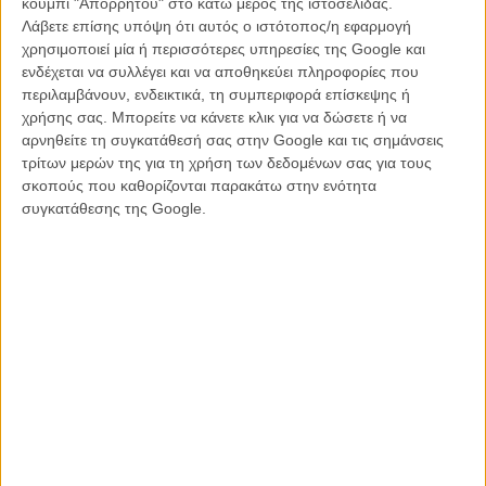
κουμπί "Απορρήτου" στο κάτω μέρος της ιστοσελίδας.
Λάβετε επίσης υπόψη ότι αυτός ο ιστότοπος/η εφαρμογή
χρησιμοποιεί μία ή περισσότερες υπηρεσίες της Google και
ενδέχεται να συλλέγει και να αποθηκεύει πληροφορίες που
περιλαμβάνουν, ενδεικτικά, τη συμπεριφορά επίσκεψης ή
χρήσης σας. Μπορείτε να κάνετε κλικ για να δώσετε ή να
ΕΝΗΜΕΡΩΣΗ
αρνηθείτε τη συγκατάθεσή σας στην Google και τις σημάνσεις
«Μην παίζεις εκ του ασφαλούς»: Οσα μάθαμε από το
τρίτων μερών της για τη χρήση των δεδομένων σας για τους
masterclass του Λολ Κρόλεϊ
σκοπούς που καθορίζονται παρακάτω στην ενότητα
Ο βραβευμένος με Οσκαρ κινηματογραφιστής μοιράστηκε ιστορίες, μυστικά και
συγκατάθεσης της Google.
τρόπους να επιβιώσεις μέσα στο γύρισμα, στο masterclass που διοργάνωσε η
Ενωση Ελλήνων Κινηματογραφιστών (GSC).
Μανώλης Κρανάκης