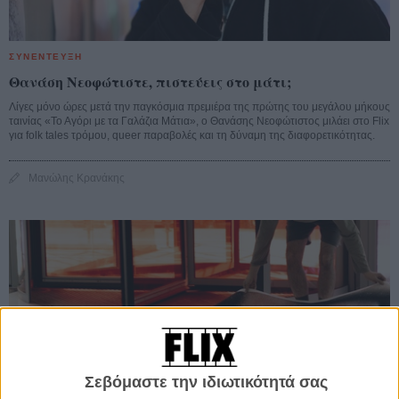
ΣΥΝΕΝΤΕΥΞΗ
Θανάση Νεοφώτιστε, πιστεύεις στο μάτι;
Λίγες μόνο ώρες μετά την παγκόσμια πρεμιέρα της πρώτης του μεγάλου μήκους
ταινίας «Το Αγόρι με τα Γαλάζια Μάτια», ο Θανάσης Νεοφώτιστος μιλάει στο Flix
για folk tales τρόμου, queer παραβολές και τη δύναμη της διαφορετικότητας.
Μανώλης Κρανάκης
Σεβόμαστε την ιδιωτικότητά σας