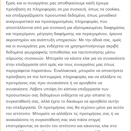
Εμείς και οι συνεργάτες μας αποθηκεύουμε και/ή έχουμε
πρόσβαση σε πληροφορίες σε μια συσκευή, όπως τα cookies,
και επεξεργαζόμαστε προσωπικά δεδομένα, όπως μοναδικοί
αναγνωριστικοί και προσαρμοσμένες πληροφορίες που
ΕΝΗΜΕΡΩΣΗ
αποστέλλονται από μια συσκευή για εξατομικευμένες διαφημίσεις
Preview: Πήγαμε στην Αυστραλία με τον The Boy – κι
και περιεχόμενο, μέτρηση διαφήμισης και περιεχομένου, έρευνα
ήταν σαν όνειρο
ακροατηρίου και ανάπτυξη υπηρεσιών.
Με την άδειά σας, εμείς
και οι συνεργάτες μας ενδέχεται να χρησιμοποιήσουμε ακριβή
Ο Αλέξανδρος Βούλγαρης ξενάγησε το Flix στη Στέγη του Ιδρύματος Ωνάση,
πριν το takeover που προγραμματίζει αυτό το ΠΣΚ, 5, 6 και 7 Ιουνίου.
δεδομένα γεωγραφικής τοποθεσίας και ταυτοποίησης μέσω
σάρωσης συσκευών. Μπορείτε να κάνετε κλικ για να συναινέσετε
στην επεξεργασία από εμάς και τους συνεργάτες μας όπως
Λήδα Γαλανού
περιγράφεται παραπάνω. Εναλλακτικά, μπορείτε να αποκτήσετε
πρόσβαση σε πιο λεπτομερείς πληροφορίες και να αλλάξετε τις
προτιμήσεις σας πριν συναινέσετε ή να αρνηθείτε να
συναινέσετε.
Λάβετε υπόψη ότι κάποια επεξεργασία των
προσωπικών σας δεδομένων ενδέχεται να μην απαιτεί τη
συγκατάθεσή σας, αλλά έχετε το δικαίωμα να αρνηθείτε αυτήν
την επεξεργασία. Οι προτιμήσεις σας θα ισχύουν μόνο για αυτόν
τον ιστότοπο. Μπορείτε να αλλάξετε τις προτιμήσεις σας ή να
ανακαλέσετε τη συγκατάθεσή σας ανά πάσα στιγμή
επιστρέφοντας σε αυτόν τον ιστότοπο και κάνοντας κλικ στο