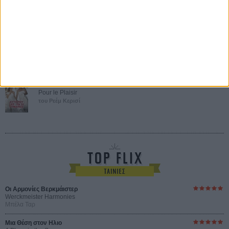
Certified Copy (Copie Conforme)
του Αμπάς Κιαροστάμι
Ο Κλειδαράς του Ενός Εκατομμυρίου
Le Million
του Γκρεγκουάρ Βινιερόν
Αυτό που Ξέρουν οι Γυναίκες
Pour le Plaisir
του Ρεέμ Κερισί
Οι Αρμονίες Βερκμάιστερ
Werckmeister Harmonies
Μπέλα Ταρ
Μια Θέση στον Ηλιο