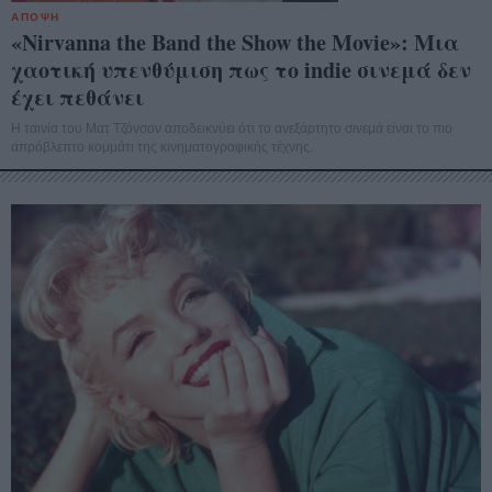
ΑΠΟΨΗ
«Nirvanna the Band the Show the Movie»: Μια
χαοτική υπενθύμιση πως το indie σινεμά δεν
έχει πεθάνει
Η ταινία του Ματ Τζόνσον αποδεικνύει ότι το ανεξάρτητο σινεμά είναι το πιο
απρόβλεπτο κομμάτι της κινηματογραφικής τέχνης.