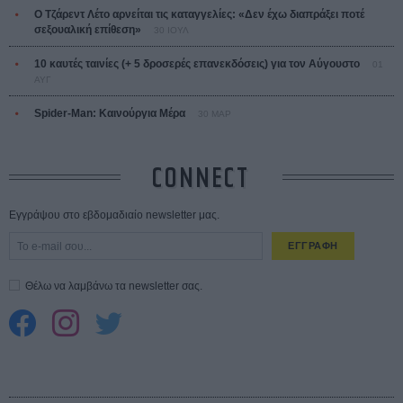
Ο Τζάρεντ Λέτο αρνείται τις καταγγελίες: «Δεν έχω διαπράξει ποτέ
σεξουαλική επίθεση»
30 ΙΟΥΛ
10 καυτές ταινίες (+ 5 δροσερές επανεκδόσεις) για τον Αύγουστο
01
ΑΥΓ
Spider-Man: Καινούργια Μέρα
30 ΜΑΡ
CONNECT
Εγγράψου στο εβδομαδιαίο newsletter μας.
ΕΓΓΡΑΦΗ
Θέλω να λαμβάνω τα newsletter σας.