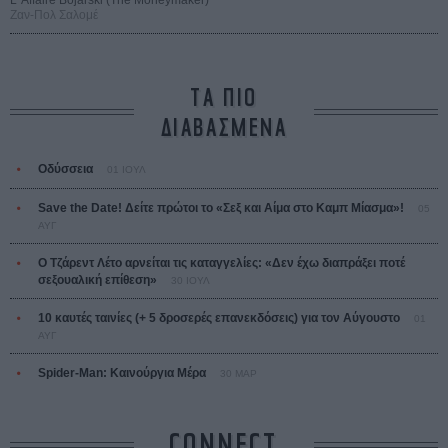
L’ Affaire Bojarski (The Moneymaker)
Ζαν-Πολ Σαλομέ
ΤΑ ΠΙΟ
ΔΙΑΒΑΣΜΕΝΑ
Οδύσσεια
01 ΙΟΥΛ
Save the Date! Δείτε πρώτοι το «Σεξ και Αίμα στο Καμπ Μίασμα»!
05
ΑΥΓ
Ο Τζάρεντ Λέτο αρνείται τις καταγγελίες: «Δεν έχω διαπράξει ποτέ
σεξουαλική επίθεση»
30 ΙΟΥΛ
10 καυτές ταινίες (+ 5 δροσερές επανεκδόσεις) για τον Αύγουστο
01
ΑΥΓ
Spider-Man: Καινούργια Μέρα
30 ΜΑΡ
CONNECT