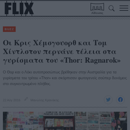
Αίθουσες
BUZZ
Οι Κρις Χέμσγουορθ και Τομ
Χίντλστον περνάνε τέλεια στα
γυρίσματα του «Thor: Ragnarok»
O Θορ και ο Λόκι αυτοπροσώπως βρέθηκαν στην Αυστραλία για τα
γυρίσματα του τρίτου «Thor» και σκόρπισαν φωτογενείς σούπερ δυνάμεις
στο συγκεντρωμένο πλήθος.
22 Αύγ 2016
Μανώλης Κρανάκης