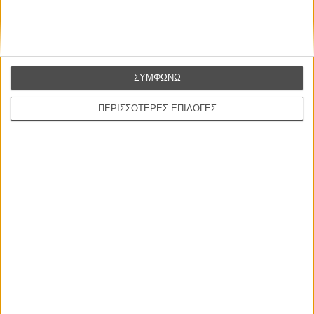
ΣΥΜΦΩΝΩ
ΠΕΡΙΣΣΟΤΕΡΕΣ ΕΠΙΛΟΓΕΣ
Just sellin papers with my mate @twhiddleston #parttimejob
#thorragnarok @taikawaititi
A photo posted by Chris Hemsworth (@chrishemsworth) on
Aug 21, 2016 at 4:33pm PDT