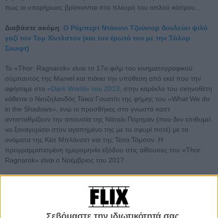
πως οι υπερήρωες βρίσκονται στο πλευρό του απλού κόσμου...
Διαβάστε ακόμη
:
Ο Ρόμπερτ Ντάουνι Τζούνιορ δουλεύει ψιλό
γαζί τον Τομ Χίντλστον (και τον έρωτά του με την Τέιλορ
Σουιφτ)
Το «Thor: Ragnarok» είναι το 17ο φιλμ του κινηματογραφικού
σύμπαντος της Marvel και πιάνει την υπόθεση από εκεί που την
αφήσαμε στο
«Dark World» του 2013
, στην καρέκλα του σκηνοθέτη
κάθεται ο Νεοζηλανδός Τάικα Γουατίτι της φήμης του «What We do
in the Shadows», ενώ οι προσθήκες στο γνωστό καστ
αντισταθμίζουν την απουσία της Νάταλι Πόρτμαν (που δεν επιθυμεί
να ξαναγυρίσει στον αγαπημένο της με το σφυρί ποτέ) με τα
ονόματα της Κέιτ Μπλάνσετ και της Τέσα Τόμσον. Η
προγραμματισμένη ημερομηνία εξόδου στις αίθουσες του «Thor:
Ragnarok» είναι ο Νοέμβριος του 2017.
Σεβόμαστε την ιδιωτικότητά σας