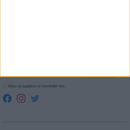
σεξουαλική επίθεση»
30 ΙΟΥΛ
10 καυτές ταινίες (+ 5 δροσερές επανεκδόσεις) για τον Αύγουστο
01
ΑΥΓ
Spider-Man: Καινούργια Μέρα
30 ΜΑΡ
CONNECT
Εγγράψου στο εβδομαδιαίο newsletter μας.
ΕΓΓΡΑΦΗ
Θέλω να λαμβάνω τα newsletter σας.