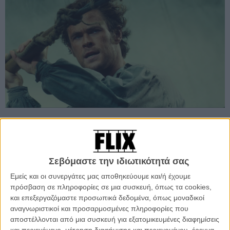
Προσθέστε το Flix στις προτιμήσεις σας στο
Google
Σεβόμαστε την ιδιωτικότητά σας
Εμείς και οι συνεργάτες μας αποθηκεύουμε και/ή έχουμε
πρόσβαση σε πληροφορίες σε μια συσκευή, όπως τα cookies,
Είναι μια από εκείνες τις ιστορίες που αποτελούν πλέον κάτι
και επεξεργαζόμαστε προσωπικά δεδομένα, όπως μοναδικοί
παραπάνω από το υλικό για ένα λογοτεχνικό αριστούργημα που
αναγνωριστικοί και προσαρμοσμένες πληροφορίες που
έχουν μεταμορφωθεί σε μύθους βαθιά συμβολικούς, την ουσία και
αποστέλλονται από μια συσκευή για εξατομικευμένες διαφημίσεις
το νόημα των οποίων αναγνωρίζεις ακόμη κι αν δεν έχεις διαβάσει