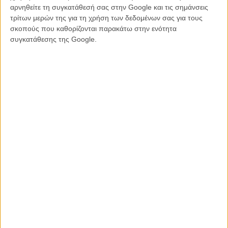
αρνηθείτε τη συγκατάθεσή σας στην Google και τις σημάνσεις
τρίτων μερών της για τη χρήση των δεδομένων σας για τους
σκοπούς που καθορίζονται παρακάτω στην ενότητα
συγκατάθεσης της Google.
Tags:
Ρον Χάουαρντ,
in the heart of the sea,
Κρις Χέμσγουορθ,
Μόμπι Ντικ
ΜΗ ΧΑΣΕΤΕ