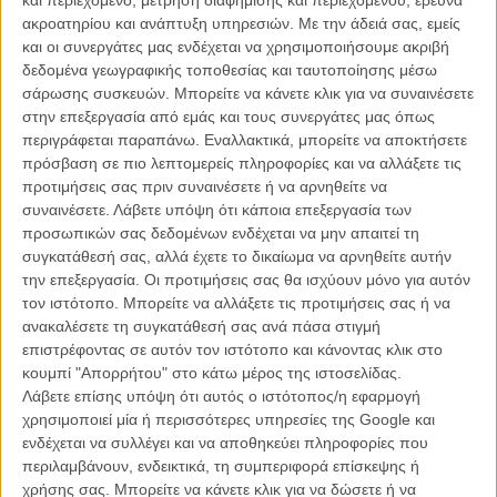
και περιεχόμενο, μέτρηση διαφήμισης και περιεχομένου, έρευνα
ποτέ το βιβλίο.
ακροατηρίου και ανάπτυξη υπηρεσιών.
Με την άδειά σας, εμείς
και οι συνεργάτες μας ενδέχεται να χρησιμοποιήσουμε ακριβή
Ακόμη κι αν το έχετε διαβάσει όμως, πιθανώς να μην γνωρίζατε ότι η
δεδομένα γεωγραφικής τοποθεσίας και ταυτοποίησης μέσω
ιστορία του «Μόμπι Ντικ» είναι βασισμένη σε αληθινά γεγονότα,
σάρωσης συσκευών. Μπορείτε να κάνετε κλικ για να συναινέσετε
στην συγκλονιστική και τραγική τύχη που περίμενε το πλήρωμα
στην επεξεργασία από εμάς και τους συνεργάτες μας όπως
ενός φαλαινοθηρικού, που το 1918 βρέθηκε αντιμέτωπο με μια
περιγράφεται παραπάνω. Εναλλακτικά, μπορείτε να αποκτήσετε
γιγαντιαία αρσενική φάλαινα, η οποία οδήγησε το σκάφος να
πρόσβαση σε πιο λεπτομερείς πληροφορίες και να αλλάξετε τις
βυθιστεί κι άφησε το πλήρωμα χαμένο για 90 μέρες, χιλιάδες μίλια
προτιμήσεις σας πριν συναινέσετε ή να αρνηθείτε να
μακριά...
συναινέσετε.
Λάβετε υπόψη ότι κάποια επεξεργασία των
προσωπικών σας δεδομένων ενδέχεται να μην απαιτεί τη
Ο Κρις Χέμσγουορθ πρωταγωνιστεί στην βασισμένη το βιβλίο του
συγκατάθεσή σας, αλλά έχετε το δικαίωμα να αρνηθείτε αυτήν
Ναθάνιελ Φίλμπρικ «In the Heart of the Sea: The Tragedy of the
την επεξεργασία. Οι προτιμήσεις σας θα ισχύουν μόνο για αυτόν
Whaleship Essex», στον ρόλο του καπετάνιου ενώ o Μπέντζαμιν
τον ιστότοπο. Μπορείτε να αλλάξετε τις προτιμήσεις σας ή να
Γουόκερ, ο Τομ Χόλαντ κι ο Σίλιαν Μέρφι συμπρωταγωνιστούν.
ανακαλέσετε τη συγκατάθεσή σας ανά πάσα στιγμή
επιστρέφοντας σε αυτόν τον ιστότοπο και κάνοντας κλικ στο
Οσο για την φωνή στο υποβλητικό τρέιλερ, ανήκει φυσικά στον
κουμπί "Απορρήτου" στο κάτω μέρος της ιστοσελίδας.
Μπρένταν Γκλίσον στον ρόλο ενός από τους ναύτες, που αφηγείται
Λάβετε επίσης υπόψη ότι αυτός ο ιστότοπος/η εφαρμογή
την ιστορία χρόνια μετά από εκείνα τα τραγικά γεγονότα...
χρησιμοποιεί μία ή περισσότερες υπηρεσίες της Google και
ενδέχεται να συλλέγει και να αποθηκεύει πληροφορίες που
περιλαμβάνουν, ενδεικτικά, τη συμπεριφορά επίσκεψης ή
χρήσης σας. Μπορείτε να κάνετε κλικ για να δώσετε ή να