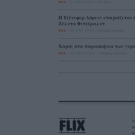
ΝΕΑ
/
11 ΟΚΤ 2016
/
Flix Team
Η Τζένιφερ Λόρενς ετοιμάζεται ή
Ζέλντα Φιτζέραλντ
ΝΕΑ
/
23 ΟΚΤ 2016
/
Θανάσης Πατσαβός
Χαμός στα παρασκήνια των γυρι
ΝΕΑ
/
22 ΙΟΥΝ 2017
/
Θανάσης Πατσαβός
Τα
Ν
Θ