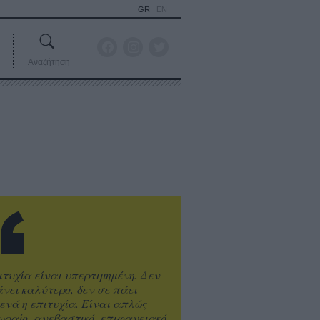
GR
EN
Αναζήτηση
ιτυχία είναι υπερτιμημένη. Δεν
άνει καλύτερο, δεν σε πάει
ενά η επιτυχία. Είναι απλώς
ωραίο, ανεβαστικό, επιφανειακό