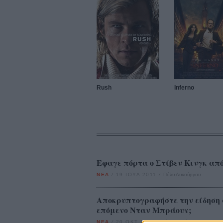
Rush
Inferno
Εφαγε πόρτα ο Στίβεν Κινγκ από 
ΝΕΑ
/
19 ΙΟΥΛ 2011
/
Πόλυ Λυκούργου
Αποκρυπτογραφήστε την είδηση 
επόμενο Νταν Μπράουν;
ΝΕΑ
/
20 ΟΚΤ 2011
/
Πόλυ Λυκούργου