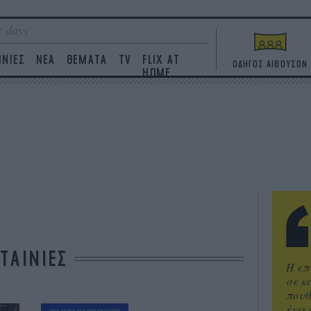
 days
ΙΝΙΕΣ
ΝΕΑ
ΘΕΜΑΤΑ
TV
FLIX AT
ΟΔΗΓΟΣ ΑΙΘΟΥΣΩΝ
HOME
ΤΑΙΝΙΕΣ
Η επ
σε κ
πουθ
ένα 