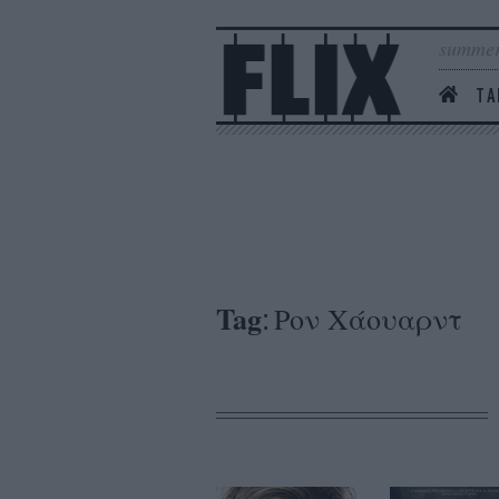
summer
ΤΑ
Tag
Ρον Χάουαρντ
: