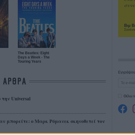
συνα
Βιμ Β
Συνέντ
The Beatles: Eight
Days a Week - The
Touring Years
Εγγράψου 
ΑΡΘΡΑ
Θέλω ν
την Universal
αν μπορείτε: ο Μαρκ Ρόμανεκ σκηνοθετεί τον