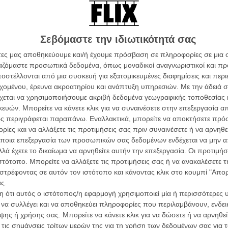
κρού μήκους της Μπράις Ντάλας Χάουαρντ
Σεβόμαστε την ιδιωτικότητά σας
άτες μας αποθηκεύουμε και/ή έχουμε πρόσβαση σε πληροφορίες σε μια
.. ποντίκι του!
ργαζόμαστε προσωπικά δεδομένα, όπως μοναδικοί αναγνωριστικοί και 
στέλλονται από μια συσκευή για εξατομικευμένες διαφημίσεις και περ
εχομένου, έρευνα ακροατηρίου και ανάπτυξη υπηρεσιών.
Με την άδειά σα
χεται να χρησιμοποιήσουμε ακριβή δεδομένα γεωγραφικής τοποθεσίας 
rmula 1
ών. Μπορείτε να κάνετε κλικ για να συναινέσετε στην επεξεργασία απ
ς περιγράφεται παραπάνω. Εναλλακτικά, μπορείτε να αποκτήσετε πρό
ίες και να αλλάξετε τις προτιμήσεις σας πριν συναινέσετε ή να αρνηθεί
προς τα Οσκαρ. Δείτε το τρείλερ του «Rush»
ποια επεξεργασία των προσωπικών σας δεδομένων ενδέχεται να μην απ
λά έχετε το δικαίωμα να αρνηθείτε αυτήν την επεξεργασία. Οι προτιμήσ
ιστότοπο. Μπορείτε να αλλάξετε τις προτιμήσεις σας ή να ανακαλέσετε
στρέφοντας σε αυτόν τον ιστότοπο και κάνοντας κλικ στο κουμπί "Απ
κι ο Ρον Χάουαρντ επιστρέφουν στον Νταν
ς.
 ότι αυτός ο ιστότοπος/η εφαρμογή χρησιμοποιεί μία ή περισσότερες 
ς
ι να συλλέγει και να αποθηκεύει πληροφορίες που περιλαμβάνουν, ενδεικ
ης ή χρήσης σας. Μπορείτε να κάνετε κλικ για να δώσετε ή να αρνηθε
Εφυγε ο Ντέιβιντ Φροστ
 τις σημάνσεις τρίτων μερών της για τη χρήση των δεδομένων σας για