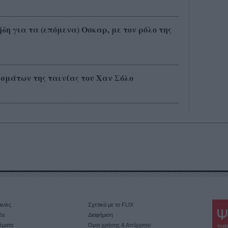
δη για τα (επόμενα) Οσκαρ, με τον ρόλο της
σμάτων της ταινίας του Χαν Σόλο
ινίες
Σχετικά με το FLIX
έα
Διαφήμιση
έματα
Όροι χρήσης & Απόρρητο