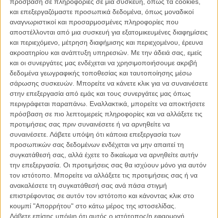
πρόσβαση σε πληροφορίες σε μια συσκευή, όπως τα cookies,
και επεξεργαζόμαστε προσωπικά δεδομένα, όπως μοναδικοί
αναγνωριστικοί και προσαρμοσμένες πληροφορίες που
αποστέλλονται από μια συσκευή για εξατομικευμένες διαφημίσεις
Η Υπηρέτρια (The Handmaiden) του Παρκ Τσαν-γουκ
/ Τη
και περιεχόμενο, μέτρηση διαφήμισης και περιεχομένου, έρευνα
δεκαετία του 1930 στην Κορέα, κατά την περίοδο της ιαπωνικής
ακροατηρίου και ανάπτυξη υπηρεσιών.
Με την άδειά σας, εμείς
κατοχής, μια νέα κοπέλα προσλαμβάνεται ως υπηρέτρια σε μια
και οι συνεργάτες μας ενδέχεται να χρησιμοποιήσουμε ακριβή
Γιαπωνέζα κληρονόμο που ζει μια μοναχική ζωή σε ένα μεγάλο
δεδομένα γεωγραφικής τοποθεσίας και ταυτοποίησης μέσω
κτήμα στην ύπαιθρο, με τον αυταρχικό θείο της. Αλλά η υπηρέτρια
σάρωσης συσκευών. Μπορείτε να κάνετε κλικ για να συναινέσετε
έχει ένα μυστικό. Είναι μία πορτοφολού που έχει προσληφθεί από
στην επεξεργασία από εμάς και τους συνεργάτες μας όπως
έναν απατεώνα, ώστε να αποπλανήσει την κληρονόμο, να της
περιγράφεται παραπάνω. Εναλλακτικά, μπορείτε να αποκτήσετε
κλέψουν την περιουσία και τέλος να την κλείσουν στο τρελοκομείο.
πρόσβαση σε πιο λεπτομερείς πληροφορίες και να αλλάξετε τις
Τα πράγματα φαίνεται να προχωρούν σύμφωνα με το σχέδιο, μέχρι
προτιμήσεις σας πριν συναινέσετε ή να αρνηθείτε να
που οι δύο γυναίκες «ανακαλύπτουν» μεταξύ τους μερικές
συναινέσετε.
Λάβετε υπόψη ότι κάποια επεξεργασία των
απρόσμενες συγκινήσεις. O Παρκ Τσαν-γουκ επιστρέφει σε φόρμα
προσωπικών σας δεδομένων ενδέχεται να μην απαιτεί τη
και σκηνοθετεί αυτό που είναι μάλλον με διαφορά η πιο σέξι ταινία
συγκατάθεσή σας, αλλά έχετε το δικαίωμα να αρνηθείτε αυτήν
της χρονιάς.
Διαβάστε εδώ όλα όσα πρέπει να γνωρίζετε για την
την επεξεργασία. Οι προτιμήσεις σας θα ισχύουν μόνο για αυτόν
«Υπηρέτρια».
/ Διανομή: Ama Films
τον ιστότοπο. Μπορείτε να αλλάξετε τις προτιμήσεις σας ή να
ανακαλέσετε τη συγκατάθεσή σας ανά πάσα στιγμή
επιστρέφοντας σε αυτόν τον ιστότοπο και κάνοντας κλικ στο
κουμπί "Απορρήτου" στο κάτω μέρος της ιστοσελίδας.
Λάβετε επίσης υπόψη ότι αυτός ο ιστότοπος/η εφαρμογή