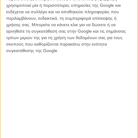
χρησιμοποιεί μία ή περισσότερες υπηρεσίες της Google και
ενδέχεται να συλλέγει και να αποθηκεύει πληροφορίες που
περιλαμβάνουν, ενδεικτικά, τη συμπεριφορά επίσκεψης ή
χρήσης σας. Μπορείτε να κάνετε κλικ για να δώσετε ή να
αρνηθείτε τη συγκατάθεσή σας στην Google και τις σημάνσεις
τρίτων μερών της για τη χρήση των δεδομένων σας για τους
σκοπούς που καθορίζονται παρακάτω στην ενότητα
συγκατάθεσης της Google.
Η Αποφοίτηση (Bacalaureat) του Κριστιάν Μουντζίου
/ Ο Ρομέο
είναι ένας γιατρός που ζει σε ένα μικρό ορεινό χωριό της
Τρανσυλβανίας και έχει μεγαλώσει την 18χρονή κόρη του με την
ιδέα ότι θα φύγει να σπουδάσει στο εξωτερικό. Το σχέδιο του
βρίσκεται πολύ κοντά στην επιτυχία αφού η Ελίζα έχει κερδίσει μια
υποτροφία για σπουδές Ψυχολογίας στο Ηνωμένο Βασίλειο. Πρέπει
απλώς να περάσει τις τελικές εξετάσεις, κάτι πολύ εύκολο για μια
τόσο καλή μαθήτρια. Όμως μία μέρα πριν τις εξετάσεις συμβαίνει
ένα ατύχημα που θέτει σε κίνδυνο την αναχώρηση της Ελίζα. Τώρα
ο Ρομέο καλείται να λάβει μία απόφαση. Υπάρχουν τρόποι να λύσει