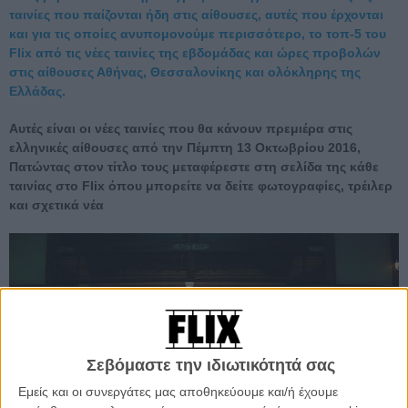
ταινίες που παίζονται ήδη στις αίθουσες, αυτές που έρχονται
και για τις οποίες ανυπομονούμε περισσότερο, το τοπ-5 του
Flix από τις νέες ταινίες της εβδομάδας και ώρες προβολών
στις αίθουσες Αθήνας, Θεσσαλονίκης και ολόκληρης της
Ελλάδας.
Αυτές είναι οι νέες ταινίες που θα κάνουν πρεμιέρα στις
ελληνικές αίθουσες από την Πέμπτη 13 Οκτωβρίου 2016,
Πατώντας στον τίτλο τους μεταφέρεστε στη σελίδα της κάθε
ταινίας στο Flix όπου μπορείτε να δείτε φωτογραφίες, τρέιλερ
και σχετικά νέα
Σεβόμαστε την ιδιωτικότητά σας
Εμείς και οι συνεργάτες μας αποθηκεύουμε και/ή έχουμε