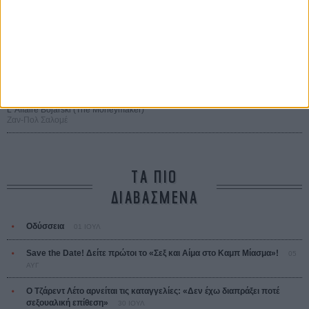
Οδύσσεια
The Odyssey
Κρίστοφερ Νόλαν
Ψηλά Τακούνια
Tacones lejanos
Πέδρο Αλμοδόβαρ
Ο Παραχαράκτης
L’ Affaire Bojarski (The Moneymaker)
Ζαν-Πολ Σαλομέ
ΤΑ ΠΙΟ
ΔΙΑΒΑΣΜΕΝΑ
Οδύσσεια
01 ΙΟΥΛ
Save the Date! Δείτε πρώτοι το «Σεξ και Αίμα στο Καμπ Μίασμα»!
05
ΑΥΓ
Ο Τζάρεντ Λέτο αρνείται τις καταγγελίες: «Δεν έχω διαπράξει ποτέ
σεξουαλική επίθεση»
30 ΙΟΥΛ