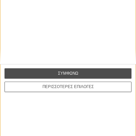
Ελλάδα είναι εδώ
Η επιτυχία είναι υπερτιμημένη. Δεν σε κάνει
καλύτερο, δεν σε πάει πουθενά η επιτυχία. Είναι
απλώς ένα ωραίο, ανεβαστικό, επιφανειακό
συναίσθημα.»
ΣΥΜΦΩΝΩ
ΠΕΡΙΣΣΟΤΕΡΕΣ ΕΠΙΛΟΓΕΣ
Βιμ Βέντερς
Συνέντευξη
ΝΕΕΣ ΤΑΙΝΙΕΣ
Ο Παραχαράκτης
L’ Affaire Bojarski (The Moneymaker)