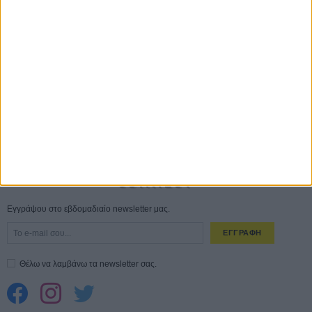
Save the Date! Δείτε πρώτοι το «Σεξ και Αίμα στο Καμπ Μίασμα»!
05
ΑΥΓ
Ο Τζάρεντ Λέτο αρνείται τις καταγγελίες: «Δεν έχω διαπράξει ποτέ
σεξουαλική επίθεση»
30 ΙΟΥΛ
10 καυτές ταινίες (+ 5 δροσερές επανεκδόσεις) για τον Αύγουστο
01
ΑΥΓ
Spider-Man: Καινούργια Μέρα
30 ΜΑΡ
CONNECT
Εγγράψου στο εβδομαδιαίο newsletter μας.
ΕΓΓΡΑΦΗ
Θέλω να λαμβάνω τα newsletter σας.