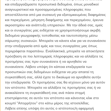
και επεξεργαζόμαστε προσωπικά δεδομένα, όπως μοναδικοί
αναζοπύρωσε το ενδιαφέρον της κινηματογραφικής βιομηχανίας για
αναγνωριστικοί και προσαρμοσμένες πληροφορίες που
τους αγώνες ταχύτητας.
αποστέλλονται από μια συσκευή για εξατομικευμένες διαφημίσεις
και περιεχόμενο, μέτρηση διαφήμισης και περιεχομένου, έρευνα
Και δηλώνει γοητευμένος από την ιστορία της μονομαχίας ανάμεσα
ακροατηρίου και ανάπτυξη υπηρεσιών.
Με την άδειά σας, εμείς
στον Βρετανό πρωταθλητή Τζέιμς Χαντ (τον υποδύεται ο Κρις
και οι συνεργάτες μας ενδέχεται να χρησιμοποιήσουμε ακριβή
Χέμσγουορθ) και τον Αυστριακό θρύλο Νίκι Λάουντα (τον υποδύεται
δεδομένα γεωγραφικής τοποθεσίας και ταυτοποίησης μέσω
ο Γερμανός Ντάνιελ Μπρουλ) στη Formula 1 του 1976 που
σάρωσης συσκευών. Μπορείτε να κάνετε κλικ για να συναινέσετε
καθήλωσε το κοινό και τους αναλυτές της εποχής.
στην επεξεργασία από εμάς και τους συνεργάτες μας όπως
περιγράφεται παραπάνω. Εναλλακτικά, μπορείτε να αποκτήσετε
Δεν είναι όμως, μόνο αυτός ενθουσιασμένος από το πρότζεκτ. Ο
πρόσβαση σε πιο λεπτομερείς πληροφορίες και να αλλάξετε τις
Κρις Χέμσγουορθ μίλησε στο Flix, με αφορμή την έξοδο στις
προτιμήσεις σας πριν συναινέσετε ή να αρνηθείτε να
αίθουσες της
«Χιονάτης και του Κυνηγού»
, μιλώντας εκτεταμένα για
συναινέσετε.
Λάβετε υπόψη ότι κάποια επεξεργασία των
τον ρόλο του Τζέιμς Χαντ που υποδύεται στο «Rush»: «Βρήκα τον
προσωπικών σας δεδομένων ενδέχεται να μην απαιτεί τη
χαρακτήρα μου, στην πραγματικότητα όλους τους οδηγούς της
συγκατάθεσή σας, αλλά έχετε το δικαίωμα να αρνηθείτε αυτήν
formula 1 συναρπαστικούς, ειδικά τις μέρες που εξιστορεί η ταινία,
την επεξεργασία. Οι προτιμήσεις σας θα ισχύουν μόνο για αυτόν
την δεκαετία του 70. Οι αγώνες τότε ήταν πραγματικά γεμάτοι
τον ιστότοπο. Μπορείτε να αλλάξετε τις προτιμήσεις σας ή να
ένταση, πάθος και κίνδυνο και οι οδηγοί ήταν πολύ πιο
ανακαλέσετε τη συγκατάθεσή σας ανά πάσα στιγμή
αφοσιωμένοι. Ολα αυτά πριν οι σπόνσορες καταλάβουν τα πάντα
επιστρέφοντας σε αυτόν τον ιστότοπο και κάνοντας κλικ στο
και οι αγώνες γίνουν πολύ πιο ελεγχόμενοι, σχεδόν αποστειρωμένοι.
κουμπί "Απορρήτου" στο κάτω μέρος της ιστοσελίδας.
Η ψυχολογία αυτών των οδηγών είναι εξαιρετικά ενδιαφέρουσα,
Λάβετε επίσης υπόψη ότι αυτός ο ιστότοπος/η εφαρμογή
αυτό που κάνουν στην ουσία, είναι να φλερτάρουν με τον κίνδυνο