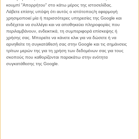
κουμπί "Απορρήτου" στο κάτω μέρος της ιστοσελίδας.
Νάταλι Πόρτμαν για το «Jackie»
Λάβετε επίσης υπόψη ότι αυτός ο ιστότοπος/η εφαρμογή
χρησιμοποιεί μία ή περισσότερες υπηρεσίες της Google και
ενδέχεται να συλλέγει και να αποθηκεύει πληροφορίες που
περιλαμβάνουν, ενδεικτικά, τη συμπεριφορά επίσκεψης ή
χρήσης σας. Μπορείτε να κάνετε κλικ για να δώσετε ή να
αρνηθείτε τη συγκατάθεσή σας στην Google και τις σημάνσεις
τρίτων μερών της για τη χρήση των δεδομένων σας για τους
σκοπούς που καθορίζονται παρακάτω στην ενότητα
συγκατάθεσης της Google.
ΚΑΛΥΤΕΡΗ ΤΑΙΝΙΑ - ΚΩΜΩΔΙΑ Ή ΜΙΟΥΖΙΚΑΛ
«La La Land» του Ντάμιεν Σαζέλ
«Florence Foster Jenkins» του Στίβεν Φρίαρς
«Deadpool»
«20th Century Women»