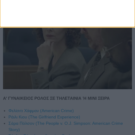
Α' ΓΥΝΑΙΚΕΙΟΣ ΡΟΛΟΣ ΣΕ ΤΗΛΕΤΑΙΝΙΑ Ή ΜΙΝΙ ΣΕΙΡΑ
Φελίσιτι Χάφμαν (American Crime)
Ράιλι Κιου (The Girlfriend Experience)
Σάρα Πόλσον (The People v. O.J. Simpson: American Crime
Story)