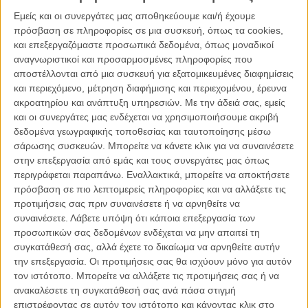
Εμείς και οι συνεργάτες μας αποθηκεύουμε και/ή έχουμε
πρόσβαση σε πληροφορίες σε μια συσκευή, όπως τα cookies,
και επεξεργαζόμαστε προσωπικά δεδομένα, όπως μοναδικοί
αναγνωριστικοί και προσαρμοσμένες πληροφορίες που
αποστέλλονται από μια συσκευή για εξατομικευμένες διαφημίσεις
και περιεχόμενο, μέτρηση διαφήμισης και περιεχομένου, έρευνα
ακροατηρίου και ανάπτυξη υπηρεσιών.
Με την άδειά σας, εμείς
και οι συνεργάτες μας ενδέχεται να χρησιμοποιήσουμε ακριβή
δεδομένα γεωγραφικής τοποθεσίας και ταυτοποίησης μέσω
σάρωσης συσκευών. Μπορείτε να κάνετε κλικ για να συναινέσετε
στην επεξεργασία από εμάς και τους συνεργάτες μας όπως
περιγράφεται παραπάνω. Εναλλακτικά, μπορείτε να αποκτήσετε
πρόσβαση σε πιο λεπτομερείς πληροφορίες και να αλλάξετε τις
προτιμήσεις σας πριν συναινέσετε ή να αρνηθείτε να
συναινέσετε.
Λάβετε υπόψη ότι κάποια επεξεργασία των
προσωπικών σας δεδομένων ενδέχεται να μην απαιτεί τη
Α' ΓΥΝΑΙΚΕΙΟ- ΔΡΑΜΑ
συγκατάθεσή σας, αλλά έχετε το δικαίωμα να αρνηθείτε αυτήν
την επεξεργασία. Οι προτιμήσεις σας θα ισχύουν μόνο για αυτόν
Εϊμι Ανταμς για το «Arrival»
τον ιστότοπο. Μπορείτε να αλλάξετε τις προτιμήσεις σας ή να
Τζέσικα Τσαστέιν για το «Miss Sloane»
ανακαλέσετε τη συγκατάθεσή σας ανά πάσα στιγμή
Ιζαμπέλ Ιπέρ για το «Elle»
επιστρέφοντας σε αυτόν τον ιστότοπο και κάνοντας κλικ στο
Ρουθ Νέγκα για το «Loving»