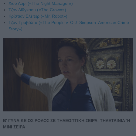
Χιου Λόρι («The Night Manager»)
Tζον Λίθγκαου («The Crown»)
Κρίστιαν Σλέιτερ («Μr. Robot»)
Tζον Τραβόλτα («The People v. O.J. Simpson: American Crime
Story»)
Β' ΓΥΝΑΙΚΕΙΟΣ ΡΟΛΟΣ ΣΕ ΤΗΛΕΟΠΤΙΚΗ ΣΕΙΡΑ, ΤΗΛΕΤΑΙΝΙΑ Ή
ΜΙΝΙ ΣΕΙΡΑ