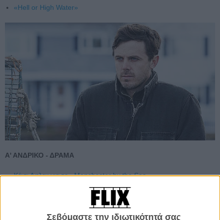
«Hell or High Water»
Α' ΑΝΔΡΙΚΟ - ΔΡΑΜΑ
Κέισι Αφλεκ για το «Manchester by the Sea»
Τζοελ Ετζερτον για το «Loving»
Αντριου Γκάρφιλντ για το «Hacksaw Ridge»
Βίγκο Μόρτενσεν για το «Captain Fantastic»
Σεβόμαστε την ιδιωτικότητά σας
Ντένζελ Γουάσινγκτον για το «Fences»