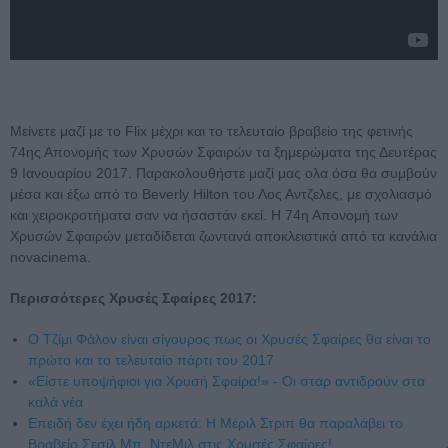
Μείνετε μαζί με το Flix μέχρι και το τελευταίο βραβείο της φετινής
74ης Απονομής των Χρυσών Σφαιρών τα ξημερώματα της Δευτέρας
9 Ιανουαρίου 2017. Παρακολουθήστε μαζί μας ολα όσα θα συμβούν
μέσα και έξω από το Beverly Hilton του Λος Αντζελες, με σχολιασμό
και χειροκροτήματα σαν να ήσαστάν εκεί. Η 74η Απονομή των
Χρυσών Σφαιρών μεταδίδεται ζωντανά αποκλειστικά από τα κανάλια
novacinema.
Περισσότερες Χρυσές Σφαίρες 2017:
Ο Τζίμι Φάλον είναι σίγουρος πως οι Χρυσές Σφαίρες θα είναι το
πρώτο και το τελευταίο πάρτι του 2017
«Είστε υποψήφιοι για Χρυσή Σφαίρα!» - Οι σταρ αντιδρούν στα
καλά νέα
Επειδή δεν έχει ήδη αρκετά: Η Μέριλ Στριπ θα παραλάβει το
Βραβείο Σεσίλ Μπ. ΝτεΜιλ στις Χρυσές Σφαίρες!