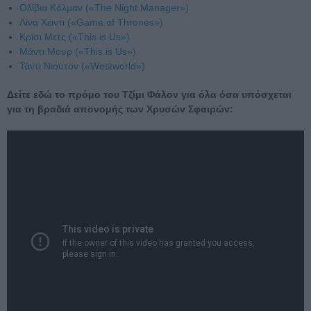
Oλίβια Κόλμαν («The Night Manager»)
Λίνα Χέιντι («Game of Thrones»)
Kρίσι Μετς («This is Us»)
Μάντι Μουρ («This is Us»)
Τάντι Νιούτον («Westworld»)
Δείτε εδώ το πρόμο του Τζίμι Φάλον για όλα όσα υπόσχεται
για τη βραδιά απονομής των Χρυσών Σφαιρών: