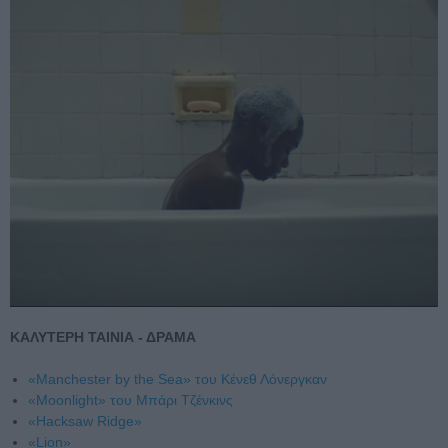
ΚΑΛΥΤΕΡΗ ΤΑΙΝΙΑ - ΔΡΑΜΑ
«Manchester by the Sea» του Κένεθ Λόνεργκαν
«Moonlight» του Μπάρι Τζένκινς
«Hacksaw Ridge»
«Lion»