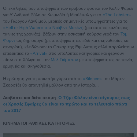
Οι εκπλήξεις των υποψηφιοτήτων κρύβουν φυσικά τον Κόλιν Φάρελ
για Α' Ανδρικό Ρόλο σε Κωμωδία ή Μιούζικαλ για το
«The Lobster»
του Γιώργου Λάνθιμού, μερικές σημαντικές υποψηφιότητες για το
«Hell or High Water» του Ντέιβιντ Μακένζι
(μια από τις καλύτερες
ταινίες της χρονιάς), βάζουν στην οσκαρική κούρσα γερά τον
Τομ
Φορντ
ως δημιουργό (με υποψηφιότητες εδώ και σκηνοθεσίας και
σεναρίου), κλειδώνουν το Οσκαρ της Εϊμι Ανταμς αλλά παραλείπουν
επιδεικτικά το
«Arrival»
στις υπόλοιπες κατηγορίες και φέρνουν
πίσω στο Χόλιγουντ τον
Μελ Γκίμπσον
με υποψηφιότητες σε ταινία,
ερμηνεία και σκηνοθεσία.
Η ερώτηση για τη «σιωπή» γύρω από το
«Silence»
του Μάρτιν
Σκορσέζε θα απαντηθεί μάλλον από την Ιστορία...
Διαβάστε και δείτε ακόμη
:
Ο Τζίμι Φάλον είναι σίγουρος πως
οι Χρυσές Σφαίρες θα είναι το πρώτο και το τελευταίο πάρτι
του 2017
KINHMATOΓΡΑΦΙΚΕΣ ΚΑΤΗΓΟΡΙΕΣ