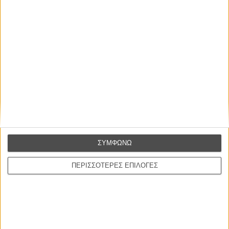
Ευρωπαϊκό Βραβείο Πρωτοπόρας Αφήγησης 2021
: Στιβ
ΜακΚουίν για το «Small Axe»
ΣΥΜΦΩΝΩ
ΠΕΡΙΣΣΟΤΕΡΕΣ ΕΠΙΛΟΓΕΣ