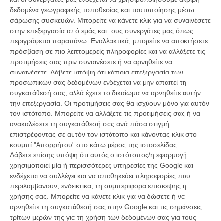
δεδομένα γεωγραφικής τοποθεσίας και ταυτοποίησης μέσω
σάρωσης συσκευών. Μπορείτε να κάνετε κλικ για να συναινέσετε
στην επεξεργασία από εμάς και τους συνεργάτες μας όπως
περιγράφεται παραπάνω. Εναλλακτικά, μπορείτε να αποκτήσετε
πρόσβαση σε πιο λεπτομερείς πληροφορίες και να αλλάξετε τις
προτιμήσεις σας πριν συναινέσετε ή να αρνηθείτε να
συναινέσετε.
Λάβετε υπόψη ότι κάποια επεξεργασία των
προσωπικών σας δεδομένων ενδέχεται να μην απαιτεί τη
συγκατάθεσή σας, αλλά έχετε το δικαίωμα να αρνηθείτε αυτήν
την επεξεργασία. Οι προτιμήσεις σας θα ισχύουν μόνο για αυτόν
«Η αγάπη για το σινεμά ενώνει ηπείρους. Το σινεμά θεραπεύει το
τον ιστότοπο. Μπορείτε να αλλάξετε τις προτιμήσεις σας ή να
τραύμα μιας νοσηρής εποχής. Αλλά μπορεί και να τεντώσει το
ανακαλέσετε τη συγκατάθεσή σας ανά πάσα στιγμή
δάχτυλο σε όσα μάς έφεραν μέχρι εδώ...» ξεκίνησε την τελετή η
επιστρέφοντας σε αυτόν τον ιστότοπο και κάνοντας κλικ στο
παρουσιάστρια Aναμπέλ Μαντέγκ.
κουμπί "Απορρήτου" στο κάτω μέρος της ιστοσελίδας.
Λάβετε επίσης υπόψη ότι αυτός ο ιστότοπος/η εφαρμογή
Μία τελετή που χαρακτηρίστηκε από αμηχανία. Παρόλο το
χρησιμοποιεί μία ή περισσότερες υπηρεσίες της Google και
εντυπωσιακό σκηνικό (το πάτωμα/προτζέκτορα, ή την λαμπερή
ενδέχεται να συλλέγει και να αποθηκεύει πληροφορίες που
σκηνή 360 μοιρών που χώριζε το ελάχιστο κοινό, αραδιασμένο σε
περιλαμβάνουν, ενδεικτικά, τη συμπεριφορά επίσκεψης ή
καναπέδες και αποστάσεις, με την ψηφιακή εγκατάσταση ενός
χρήσης σας. Μπορείτε να κάνετε κλικ για να δώσετε ή να
ασημένιου video wall/φόντο της παρουσιάστριας), η βραδιά είχε
αρνηθείτε τη συγκατάθεσή σας στην Google και τις σημάνσεις
λάμψη, αλλά δεν μπορούσε να ζεσταθεί. Η Μαντέγκ έκανε τα πάντα
τρίτων μερών της για τη χρήση των δεδομένων σας για τους