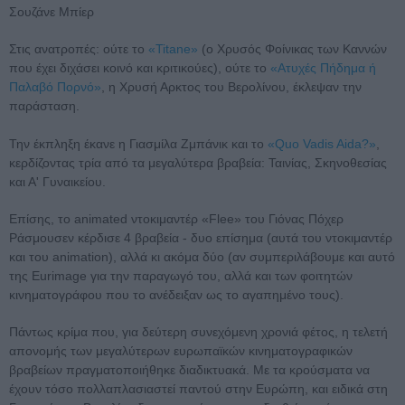
Σουζάνε Μπίερ
Στις ανατροπές: ούτε το
«Titane»
(ο Χρυσός Φοίνικας των Καννών
που έχει διχάσει κοινό και κριτικούες), ούτε το
«Ατυχές Πήδημα ή
Παλαβό Πορνό»
, η Χρυσή Αρκτος του Βερολίνου, έκλεψαν την
παράσταση.
Την έκπληξη έκανε η Γιασμίλα Ζμπάνικ και το
«Quo Vadis Aida?»
,
κερδίζοντας τρία από τα μεγαλύτερα βραβεία: Ταινίας, Σκηνοθεσίας
και Α' Γυναικείου.
Επίσης, το animated ντοκιμαντέρ «Flee» του Γιόνας Πόχερ
Ράσμουσεν κέρδισε 4 βραβεία - δυο επίσημα (αυτά του ντοκιμαντέρ
και του animation), αλλά κι ακόμα δύο (αν συμπεριλάβουμε και αυτό
της Eurimage για την παραγωγό του, αλλά και των φοιτητών
κινηματογράφου που το ανέδειξαν ως το αγαπημένο τους).
Πάντως κρίμα που, για δεύτερη συνεχόμενη χρονιά φέτος, η τελετή
απονομής των μεγαλύτερων ευρωπαϊκών κινηματογραφικών
βραβείων πραγματοποιήθηκε διαδικτυακά. Με τα κρούσματα να
έχουν τόσο πολλαπλασιαστεί παντού στην Ευρώπη, και ειδικά στη