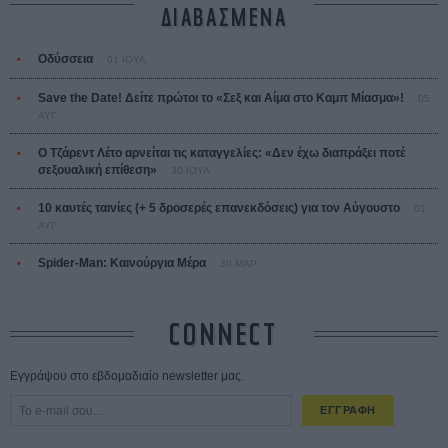
ΔΙΑΒΑΣΜΕΝΑ
Οδύσσεια
01 ΙΟΥΛ
Save the Date! Δείτε πρώτοι το «Σεξ και Αίμα στο Καμπ Μίασμα»!
05
ΑΥΓ
Ο Τζάρεντ Λέτο αρνείται τις καταγγελίες: «Δεν έχω διαπράξει ποτέ
σεξουαλική επίθεση»
30 ΙΟΥΛ
10 καυτές ταινίες (+ 5 δροσερές επανεκδόσεις) για τον Αύγουστο
01
ΑΥΓ
Spider-Man: Καινούργια Μέρα
30 ΜΑΡ
CONNECT
Εγγράψου στο εβδομαδιαίο newsletter μας.
ΕΓΓΡΑΦΗ