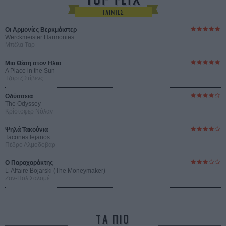
Οι Αρμονίες Βερκμάιστερ
Werckmeister Harmonies
Μπέλα Ταρ
Μια Θέση στον Ηλιο
A Place in the Sun
Τζορτζ Στίβενς
Οδύσσεια
The Odyssey
Κρίστοφερ Νόλαν
Ψηλά Τακούνια
Tacones lejanos
Πέδρο Αλμοδόβαρ
Ο Παραχαράκτης
L’ Affaire Bojarski (The Moneymaker)
Ζαν-Πολ Σαλομέ
ΤΑ ΠΙΟ