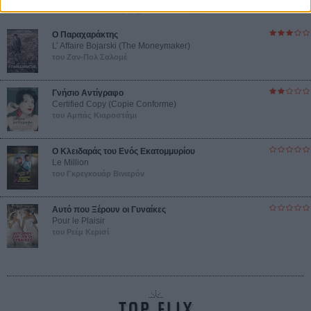
ΝΕΕΣ ΤΑΙΝΙΕΣ
Ο Παραχαράκτης
L’ Affaire Bojarski (The Moneymaker)
του Ζαν-Πολ Σαλομέ
Γνήσιο Αντίγραφο
Certified Copy (Copie Conforme)
του Αμπάς Κιαροστάμι
Ο Κλειδαράς του Ενός Εκατομμυρίου
Le Million
του Γκρεγκουάρ Βινιερόν
Αυτό που Ξέρουν οι Γυναίκες
Pour le Plaisir
του Ρεέμ Κερισί