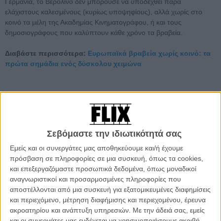
Γερμανία, το Βερολίνο δεν μπορούσε να υποδεχθεί παρά
ελάχιστους καλεσμένους (κυρίως υποψηφίους), αλλά χωρίς στο
κοινό τα μέλη της Ακαδημίας Κινηματογράφου, ή και τους
δημοσιογράφους που καλύπτουν κάθε χρόνο τα βραβεία.
Διαβάστε περισσότερα:
Ευρωπαϊκά βραβεία χωρίς κοινό: τα
πρώτα σημάδια ενός δύσκολου χειμώνα
Σεβόμαστε την ιδιωτικότητά σας
Εμείς και οι συνεργάτες μας αποθηκεύουμε και/ή έχουμε
πρόσβαση σε πληροφορίες σε μια συσκευή, όπως τα cookies,
και επεξεργαζόμαστε προσωπικά δεδομένα, όπως μοναδικοί
αναγνωριστικοί και προσαρμοσμένες πληροφορίες που
αποστέλλονται από μια συσκευή για εξατομικευμένες διαφημίσεις
και περιεχόμενο, μέτρηση διαφήμισης και περιεχομένου, έρευνα
ακροατηρίου και ανάπτυξη υπηρεσιών.
Με την άδειά σας, εμείς
και οι συνεργάτες μας ενδέχεται να χρησιμοποιήσουμε ακριβή