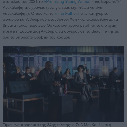
στο τέλος του 2021 το
«Promising Young Woman»
ως Ευρωπαϊκή
Ανακάλυψη της χρονιάς (ενώ για εμάς έχει πάψει να είναι
«ανακάλυψη»). Οπως και το
«The Father»
στις κατηγορίες
σεναρίου και Α' Ανδρικού στον Αντονι Χόπκινς, ακολουθώντας τα
βήματα των... περσινών Οσκαρ, ένα χρόνο μετά! Κάποια στιγμή
πρέπει η Ευρωπαϊκή Ακαδημία να συγχρονίσει τα deadline τηε με
όλα τα υπόλοιπα βραβεία του κόσμου.
Τιμώμενα πρόσωπα της 34ης τελετής: ο Στιβ ΜακΚουίν και η