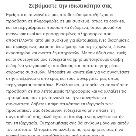
Σεβόμαστε την ιδιωτικότητά σας
Λιγότερο από έναν μήνα μετά την κυκλοφορία της είδησης ότι το
Εμείς και οι συνεργάτες μας αποθηκεύουμε και/ή έχουμε
όνομα του Ντάνι Μπόιλ βρισκόταν στην κορυφή της λίστας με τους
πρόσβαση σε πληροφορίες σε μια συσκευή, όπως τα cookies,
επικρατέστερους σκηνοθέτες για να πάρει τα ηνία, ο ίδιος ο
και επεξεργαζόμαστε προσωπικά δεδομένα, όπως μοναδικοί
Βρετανός σκηνοθέτης επιβεβαίωσε κι επίσημα ότι έχει αναλάβει τη
αναγνωριστικοί και προσαρμοσμένες πληροφορίες που
σκηνοθεσία της επόμενης ταινίας του κλασικού κατασκοπικού
αποστέλλονται από μια συσκευή για εξατομικευμένες διαφημίσεις
franchise.
και περιεχόμενο, μέτρηση διαφήμισης και περιεχομένου, έρευνα
ακροατηρίου και ανάπτυξη υπηρεσιών.
Με την άδειά σας, εμείς
Διαβάστε ακόμη:
O Ιντρις Ελμπα πιστεύει πως ήρθε η ώρα για
και οι συνεργάτες μας ενδέχεται να χρησιμοποιήσουμε ακριβή
έναν μαύρο ή μια γυναίκα Τζέιμς Μποντ
δεδομένα γεωγραφικής τοποθεσίας και ταυτοποίησης μέσω
σάρωσης συσκευών. Μπορείτε να κάνετε κλικ για να συναινέσετε
στην επεξεργασία από εμάς και τους συνεργάτες μας όπως
περιγράφεται παραπάνω. Εναλλακτικά, μπορείτε να αποκτήσετε
πρόσβαση σε πιο λεπτομερείς πληροφορίες και να αλλάξετε τις
προτιμήσεις σας πριν συναινέσετε ή να αρνηθείτε να
συναινέσετε.
Λάβετε υπόψη ότι κάποια επεξεργασία των
προσωπικών σας δεδομένων ενδέχεται να μην απαιτεί τη
συγκατάθεσή σας, αλλά έχετε το δικαίωμα να αρνηθείτε αυτήν
την επεξεργασία. Οι προτιμήσεις σας θα ισχύουν μόνο για αυτόν
τον ιστότοπο. Μπορείτε να αλλάξετε τις προτιμήσεις σας ή να
ανακαλέσετε τη συγκατάθεσή σας ανά πάσα στιγμή