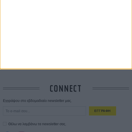
Οδύσσεια
01 ΙΟΥΛ
Save the Date! Δείτε πρώτοι το «Σεξ και Αίμα στο Καμπ Μίασμα»!
ΧΘΕΣ
Ο Τζάρεντ Λέτο αρνείται τις καταγγελίες: «Δεν έχω διαπράξει ποτέ
σεξουαλική επίθεση»
30 ΙΟΥΛ
10 καυτές ταινίες (+ 5 δροσερές επανεκδόσεις) για τον Αύγουστο
01
ΑΥΓ
Spider-Man: Καινούργια Μέρα
30 ΜΑΡ
CONNECT
Εγγράψου στο εβδομαδιαίο newsletter μας.
ΕΓΓΡΑΦΗ
Θέλω να λαμβάνω τα newsletter σας.