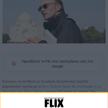
Προσθέστε το Flix στις προτιμήσεις σας στο
Google
Ευτυχώς, σε αντίθεση με τη μακρά, βασανιστική περίοδο
φημολογιών σχετικά με το
αν ο Ντάνιελ Κρεγκ θα επέστρεφε ή όχι
στο ρόλο του Τζέιμς Μποντ
για την 25η ταινία της σειράς, δεν
χρειάστηκε να περιμένουμε τόσο για να μάθουμε ποιος τελικά θα
κάτσει στην καρέκλα του σκηνοθέτη μετά την αποχώρηση του Σαμ
Μέντες ύστερα από μια αρκετά επιτυχημένη θητεία δύο ταινιών.