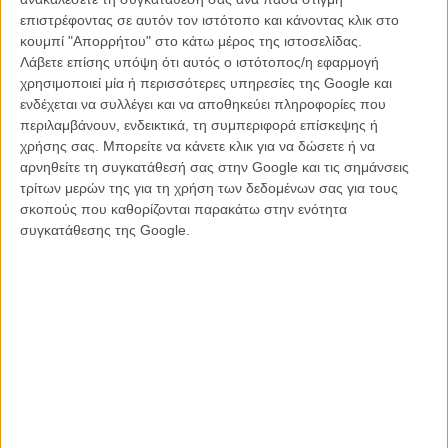
επιστρέφοντας σε αυτόν τον ιστότοπο και κάνοντας κλικ στο
κουμπί "Απορρήτου" στο κάτω μέρος της ιστοσελίδας.
Σε συνέντευξή του στη Metro, ο Μπόιλ αποκάλυψε επίσης ότι
Λάβετε επίσης υπόψη ότι αυτός ο ιστότοπος/η εφαρμογή
δουλεύει πάνω στο σενάριο του φιλμ μαζί με τον συνεργάτη του,
χρησιμοποιεί μία ή περισσότερες υπηρεσίες της Google και
Τζον Χοτζ, με τον οποίο έχουν συνυπογράψει μεταξύ άλλων τα δύο
ενδέχεται να συλλέγει και να αποθηκεύει πληροφορίες που
«Trainspotting», κι ότι τα γυρίσματα αναμένεται να
περιλαμβάνουν, ενδεικτικά, τη συμπεριφορά επίσκεψης ή
πραγματοποιηθούν μέσα στο 2018.
χρήσης σας. Μπορείτε να κάνετε κλικ για να δώσετε ή να
αρνηθείτε τη συγκατάθεσή σας στην Google και τις σημάνσεις
Η ταινία έχει ημερομηνία κυκλοφορίας τον Νοέμβριο του 2019,
τρίτων μερών της για τη χρήση των δεδομένων σας για τους
ωστόσο ο Μπόιλ σχεδιάζει να ολοκληρώσει πρώτα ένα μιούζικαλ σε
σκοπούς που καθορίζονται παρακάτω στην ενότητα
σενάριο του Ρίτσαρντ Κέρτις («Love Actually»), το οποίο είναι ήδη
συγκατάθεσης της Google.
προγραμματισμένο να ξεκινήσει γυρίσματα σε δύο περίπου μήνες.
Κι όπως φαίνεται, δεν αγχώνεται ιδιαίτερα για το πώς ακριβώς θα τα
προλάβει όλα μέσα στη χρονιά, καθώς για τον ίδιο όλα εξαρτώνται
από την έκβαση του σεναρίου: «Εχουμε μια ιδέα, κι ο Τζον το γράφει
αυτή τη στιγμή. Κι όλα εξαρτώνται από το πώς θα βγει. Θα ήταν
ανόητο εκ μέρους μου να αποκαλύψω οτιδήποτε από αυτά».
Αυτή, πάντως, δεν είναι η πρώτη φορά που ο Βρετανός σκηνοθέτης
του «Slumdog Millionaire», του «127 Ωρες» και του «Steve Jobs»
δουλεύει τόσο εντατικά πάνω σε διαφορετικά πρότζεκτ, κάτι που