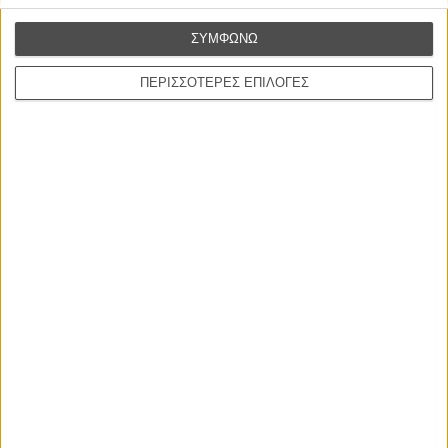
στην Ελλάδα
ΣΥΜΦΩΝΩ
Ο πιο αναλυτικός οδηγός των καλοκαιρινών φεστιβάλ σε νησιά και ηπειρωτική
Ελλάδα είναι εδώ
ΠΕΡΙΣΣΟΤΕΡΕΣ ΕΠΙΛΟΓΕΣ
Η επιτυχία είναι υπερτιμημένη. Δεν σε κάνει
καλύτερο, δεν σε πάει πουθενά η επιτυχία. Είναι
απλώς ένα ωραίο, ανεβαστικό, επιφανειακό
συναίσθημα.»
Βιμ Βέντερς
Συνέντευξη
ΝΕΕΣ ΤΑΙΝΙΕΣ