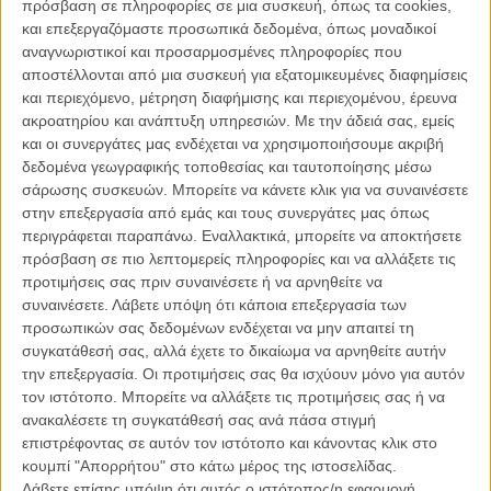
πρόσβαση σε πληροφορίες σε μια συσκευή, όπως τα cookies,
και επεξεργαζόμαστε προσωπικά δεδομένα, όπως μοναδικοί
Καθώς ο Νόλαν, αυτόν τον καιρό, δίνει τη μια συνέντευξη μετά την
αναγνωριστικοί και προσαρμοσμένες πληροφορίες που
άλλη για το λανσάρισμα του πολεμικού έπους του, η κουβέντα
αποστέλλονται από μια συσκευή για εξατομικευμένες διαφημίσεις
τριγυρίζει το θέμα του Τζέιμς Μποντ και του πόσο καλή ιδέα θα
και περιεχόμενο, μέτρηση διαφήμισης και περιεχομένου, έρευνα
ήταν (θα ήταν;) ν' αναλάβει σκηνοθετικά το franchise. Εκείνο που ο
ακροατηρίου και ανάπτυξη υπηρεσιών.
Με την άδειά σας, εμείς
Νόλαν μπορεί ξεκάθαρα να πει, είναι πως για τον ίδιο, ο ρόλος τού
και οι συνεργάτες μας ενδέχεται να χρησιμοποιήσουμε ακριβή
μετά-Ντάνιελ-Κρεγκ Μποντ, ανήκει αυτονόητα στον Τομ Χάρντι. «Θα
δεδομένα γεωγραφικής τοποθεσίας και ταυτοποίησης μέσω
ήταν εκπληκτικός, πραγματικά,» είπε ο Νόλαν, υποστηρίζοντας
σάρωσης συσκευών. Μπορείτε να κάνετε κλικ για να συναινέσετε
έκδηλα τη ζωώδη δύναμη αλλά και το στιλ και το χιούμορ του
στην επεξεργασία από εμάς και τους συνεργάτες μας όπως
τακτικού πρωταγωνιστή του.
περιγράφεται παραπάνω. Εναλλακτικά, μπορείτε να αποκτήσετε
πρόσβαση σε πιο λεπτομερείς πληροφορίες και να αλλάξετε τις
Διαβάστε ακόμη
:
Από την «Αυγή» του Μουρνάου, ως το
προτιμήσεις σας πριν συναινέσετε ή να αρνηθείτε να
«Speed»! Αυτές είναι οι 11 ταινίες-αναφορές του Κρίστοφερ
συναινέσετε.
Λάβετε υπόψη ότι κάποια επεξεργασία των
Νόλαν για το «Dunkirk»
προσωπικών σας δεδομένων ενδέχεται να μην απαιτεί τη
συγκατάθεσή σας, αλλά έχετε το δικαίωμα να αρνηθείτε αυτήν
την επεξεργασία. Οι προτιμήσεις σας θα ισχύουν μόνο για αυτόν
τον ιστότοπο. Μπορείτε να αλλάξετε τις προτιμήσεις σας ή να
ανακαλέσετε τη συγκατάθεσή σας ανά πάσα στιγμή
επιστρέφοντας σε αυτόν τον ιστότοπο και κάνοντας κλικ στο
κουμπί "Απορρήτου" στο κάτω μέρος της ιστοσελίδας.
Λάβετε επίσης υπόψη ότι αυτός ο ιστότοπος/η εφαρμογή