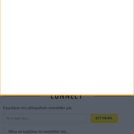
ΔΙΑΒΑΣΜΕΝΑ
Οδύσσεια
01 ΙΟΥΛ
Save the Date! Δείτε πρώτοι το «Σεξ και Αίμα στο Καμπ Μίασμα»!
05
ΑΥΓ
Ο Τζάρεντ Λέτο αρνείται τις καταγγελίες: «Δεν έχω διαπράξει ποτέ
σεξουαλική επίθεση»
30 ΙΟΥΛ
10 καυτές ταινίες (+ 5 δροσερές επανεκδόσεις) για τον Αύγουστο
01
ΑΥΓ
Spider-Man: Καινούργια Μέρα
30 ΜΑΡ
CONNECT
Εγγράψου στο εβδομαδιαίο newsletter μας.
ΕΓΓΡΑΦΗ
Θέλω να λαμβάνω τα newsletter σας.