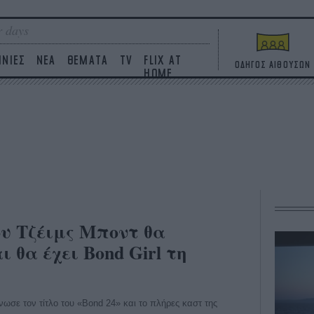
 days
ΙΝΙΕΣ
ΝΕΑ
ΘΕΜΑΤΑ
TV
FLIX AT
ΟΔΗΓΟΣ ΑΙΘΟΥΣΩΝ
HOME
ου Τζέιμς Μποντ θα
ι θα έχει Bond Girl τη
ωσε τον τίτλο του «Bond 24» και το πλήρες καστ της