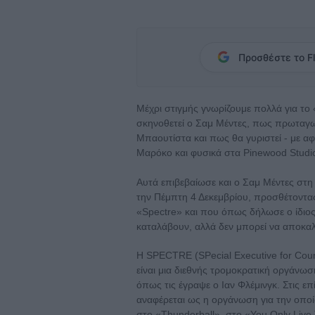
Προσθέστε το Fl
Μέχρι στιγμής γνωρίζουμε πολλά για το 
σκηνοθετεί ο Σαμ Μέντες, πως πρωταγων
Μπαουτίστα και πως θα γυριστεί - με αφ
Μαρόκο και φυσικά στα Pinewood Studios
Αυτά επιβεβαίωσε και ο Σαμ Μέντες στ
την Πέμπτη 4 Δεκεμβρίου, προσθέτοντας 
«Spectre» και που όπως δήλωσε ο ίδιος
καταλάβουν, αλλά δεν μπορεί να αποκα
H SPECTRE (SPecial Executive for Count
είναι μια διεθνής τρομοκρατική οργάνωσ
όπως τις έγραψε ο Ιαν Φλέμινγκ. Στις ε
αναφέρεται ως η οργάνωση για την οποία
στο «Thunderball», στο «You Only Live 