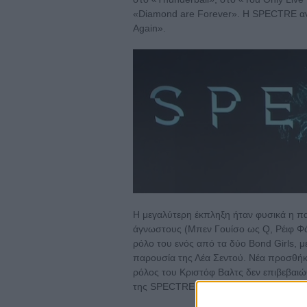
«Diamond are Forever». Η SPECTRE ανα
Again».
Η μεγαλύτερη έκπληξη ήταν φυσικά η π
άγνωστους (Μπεν Γουίσο ως Q, Ρέιφ Φά
ρόλο του ενός από τα δύο Bond Girls, 
παρουσία της Λέα Σεντού. Νέα προσθήκη
ρόλος του Κριστόφ Βαλτς δεν επιβεβαιώθ
της SPECTRE.