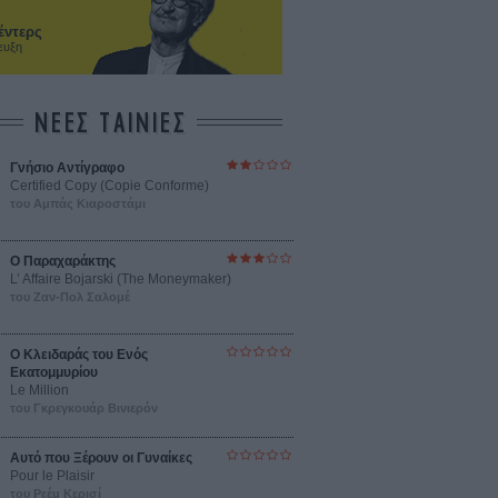
έντερς
ευξη
ΝΕΕΣ ΤΑΙΝΙΕΣ
Γνήσιο Αντίγραφο
Certified Copy (Copie Conforme)
του Αμπάς Κιαροστάμι
Ο Παραχαράκτης
L’ Affaire Bojarski (The Moneymaker)
του Ζαν-Πολ Σαλομέ
Ο Κλειδαράς του Ενός
Εκατομμυρίου
Le Million
του Γκρεγκουάρ Βινιερόν
Αυτό που Ξέρουν οι Γυναίκες
Pour le Plaisir
του Ρεέμ Κερισί