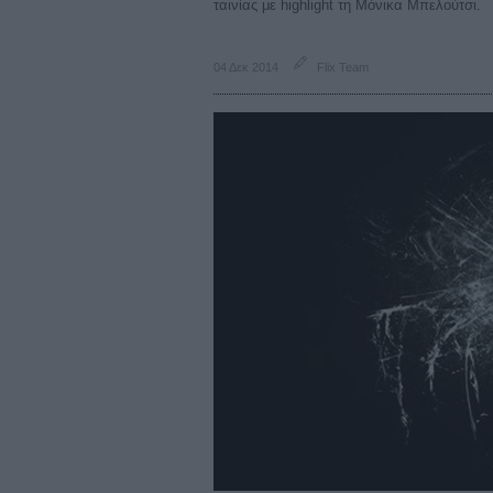
ταινίας με highlight τη Μόνικα Μπελούτσι.
04 Δεκ 2014
Flix Team