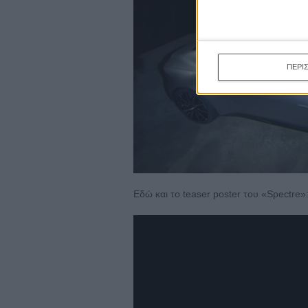
ΠΕΡΙ
Εδώ και το teaser poster του «Spectre»