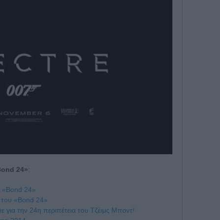
Bond 24»
:
ον «Bond 24»
ς του «Bond 24»
ε για την 24η περιπέτεια του Τζέιμς Μποντ!