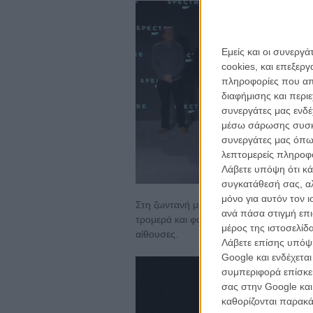
Εμείς και οι συνεργ
cookies, και επεξε
πληροφορίες που απο
διαφήμισης και περι
συνεργάτες μας ενδέ
μέσω σάρωσης συσκευ
συνεργάτες μας όπω
λεπτομερείς πληροφορ
Λάβετε υπόψη ότι κά
συγκατάθεσή σας, αλ
μόνο για αυτόν τον 
Στη ζωντανή μετάδοση παρουσιάστηκε κα
ανά πάσα στιγμή επι
τρομερά και φοβερά πράγματα, αλλά που 
μέρος της ιστοσελίδα
αίθουσες.
Λάβετε επίσης υπόψη
Google και ενδέχετα
συμπεριφορά επίσκεψ
σας στην Google και
καθορίζονται παρακ