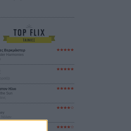
ες Βερκμάιστερ
ster Harmonies
ρ
ς
r
ορσέζε
στον Ηλιο
 the Sun
βενς
sey
ρ Νόλαν
ούνια