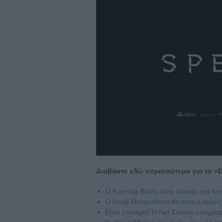
Διαβάστε εδώ περισσότερα για το «
Ο Κριστόφ Βαλτς είναι έτοιμος για τ
Ο Ντέιβ Μπαουτίστα θα είναι ο κακό
Είναι επίσημο! Η Λέα Σεντού υπέγραψ