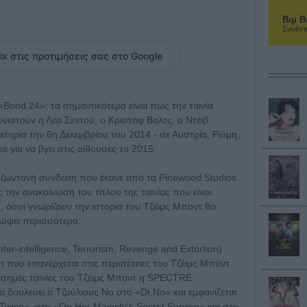
Βιμ Β
Συνέντ
ix στις προτιμήσεις σας στο Google
«Bond 24»: τα σημαντικότερα είναι πως την ταινία
ιστούν η Λεα Σεντού, ο Κριστόφ Βαλτς, o Ντέιβ
ετηρία την 6η Δεκεμβρίου του 2014 - σε Αυστρία, Ρώμη,
 για να βγει στις αίθουσες το 2015.
η ζωντανή σύνδεση που έκανε από τα Pinewood Studios
την ανακοίνωση του τίτλου της ταινίας που είναι
, όσοι γνωρίζουν την ιστορία του Τζέιμς Μποντ θα
λύψει περισσότερα.
er-intelligence, Terrorism, Revenge and Extortion)
η που επανέρχεται στις περιπέτειες του Τζέιμς Μποντ
πίσημες ταινίες του Τζέιμς Μποντ η SPECTRE
 δουλεύει ο Τζούλιους Νο στο «Dr.No» και εμφανίζεται
Twice», στο «On Her Majesty's Secret Service» και στο