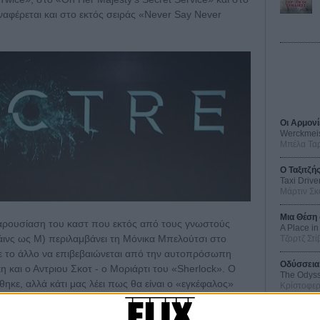
φέρεται και στο εκτός σειράς «Never Say Never
Οι Αρμονί
Werckmei
Μπέλα Τα
O Ταξιτζή
Taxi Drive
Μάρτιν Σκ
Μια Θέση 
αρουσίαση του καστ που εκτός από τους γνωστούς
A Place in
ινς ως Μ) περιλαμβάνει τη Μόνικα Μπελούτσι στο
Τζορτζ Στί
με το άλλο να επιβεβαιώνεται από την αυτοπρόσωπη
Οδύσσεια
 και ο Αντριου Σκοτ - o Μοριάρτι του «Sherlock». O
The Odys
ηκε, αλλά κάτι μας λέει πως θα είναι ο «εγκέφαλος»
Κρίστοφε
Ψηλά Τακ