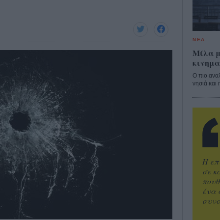
ΝΕΑ
Μίλα μ
κινημα
Ο πιο ανα
νησιά και 
Η επ
σε κ
πουθ
ένα 
συνα