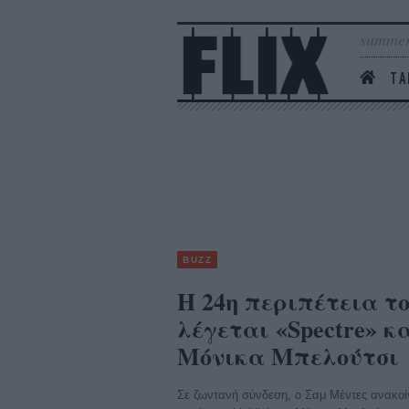
summer
ΤΑ
BUZZ
Η 24η περιπέτεια τ
λέγεται «Spectre» κα
Μόνικα Μπελούτσι
Σε ζωντανή σύνδεση, ο Σαμ Μέντες ανακοίν