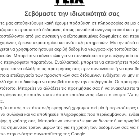
Tacones l
Πέδρο Αλ
Σεβόμαστε την ιδιωτικότητά σας
άτες μας αποθηκεύουμε και/ή έχουμε πρόσβαση σε πληροφορίες σε μια
ργαζόμαστε προσωπικά δεδομένα, όπως μοναδικοί αναγνωριστικοί και 
στέλλονται από μια συσκευή για εξατομικευμένες διαφημίσεις και περ
εχομένου, έρευνα ακροατηρίου και ανάπτυξη υπηρεσιών.
Με την άδειά σα
Οδύσ
χεται να χρησιμοποιήσουμε ακριβή δεδομένα γεωγραφικής τοποθεσίας 
ών. Μπορείτε να κάνετε κλικ για να συναινέσετε στην επεξεργασία απ
Save
Καμπ
ς περιγράφεται παραπάνω. Εναλλακτικά, μπορείτε να αποκτήσετε πρό
ίες και να αλλάξετε τις προτιμήσεις σας πριν συναινέσετε ή να αρνηθεί
Ο Τζ
ποια επεξεργασία των προσωπικών σας δεδομένων ενδέχεται να μην απ
διαπ
λά έχετε το δικαίωμα να αρνηθείτε αυτήν την επεξεργασία. Οι προτιμήσ
ιστότοπο. Μπορείτε να αλλάξετε τις προτιμήσεις σας ή να ανακαλέσετε
10 κ
ι η νέα Αστον Μάρτιν που κατά τον Σαμ Μέντες κάνει
στρέφοντας σε αυτόν τον ιστότοπο και κάνοντας κλικ στο κουμπί "Απ
τον 
θα τα δούμε όταν με το καλό βγει η ταινία στις
ς.
 ότι αυτός ο ιστότοπος/η εφαρμογή χρησιμοποιεί μία ή περισσότερες 
Spid
ι να συλλέγει και να αποθηκεύει πληροφορίες που περιλαμβάνουν, ενδεικ
ης ή χρήσης σας. Μπορείτε να κάνετε κλικ για να δώσετε ή να αρνηθε
 τις σημάνσεις τρίτων μερών της για τη χρήση των δεδομένων σας για
άτω στην ενότητα συγκατάθεσης της Google.