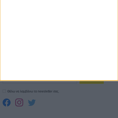
ΑΥΓ
Ο Τζάρεντ Λέτο αρνείται τις καταγγελίες: «Δεν έχω διαπράξει ποτέ
σεξουαλική επίθεση»
30 ΙΟΥΛ
10 καυτές ταινίες (+ 5 δροσερές επανεκδόσεις) για τον Αύγουστο
01
ΑΥΓ
Spider-Man: Καινούργια Μέρα
30 ΜΑΡ
CONNECT
Εγγράψου στο εβδομαδιαίο newsletter μας.
ΕΓΓΡΑΦΗ
Θέλω να λαμβάνω τα newsletter σας.