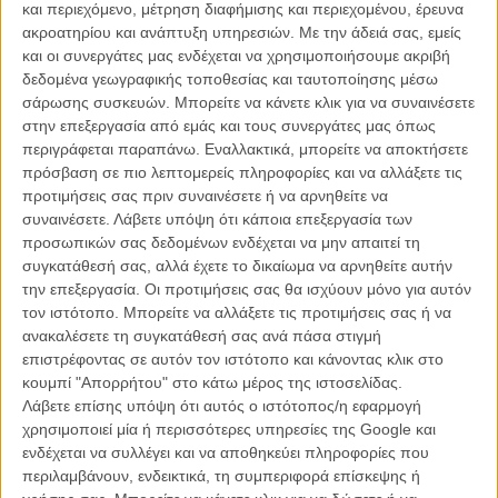
ανακηρύχθηκε από μερίδα του Τύπου και των φανατικών
και περιεχόμενο, μέτρηση διαφήμισης και περιεχομένου, έρευνα
θαυμαστών της σειράς ως ο «καλύτερος κακός»
στην ιστορία του
ακροατηρίου και ανάπτυξη υπηρεσιών.
Με την άδειά σας, εμείς
Τζέιμς Μποντ και κάτι ανάλογο θα ήθελαν οι δημιουργοί του Μποντ
και οι συνεργάτες μας ενδέχεται να χρησιμοποιήσουμε ακριβή
για τον κακό που θα κλέψει την παράσταση στο «Bond 24».
δεδομένα γεωγραφικής τοποθεσίας και ταυτοποίησης μέσω
σάρωσης συσκευών. Μπορείτε να κάνετε κλικ για να συναινέσετε
Το κάλεσμα για το κάστινγκ του κακού της 24ης περιπέτειας του
στην επεξεργασία από εμάς και τους συνεργάτες μας όπως
Τζέιμς Μποντ μιλάει για έναν εξαιρετικά γυμνασμένο άνδρα,
περιγράφεται παραπάνω. Εναλλακτικά, μπορείτε να αποκτήσετε
ανάμεσα στα 30 και τα 45 χρόνια, με ύψος περίπου γυρω στο 1.90,
πρόσβαση σε πιο λεπτομερείς πληροφορίες και να αλλάξετε τις
δίνοντας έμφαση σε πρώην αθλητές και σε όποιον είναι «τελείως
προτιμήσεις σας πριν συναινέσετε ή να αρνηθείτε να
ασυνήθιστος». Ο ρόλος του Hinx (όπως είναι το όνομα του κύριου
συναινέσετε.
Λάβετε υπόψη ότι κάποια επεξεργασία των
κακού της ταινίας, το οποίο όμως μπορεί να αλλάξει πριν την
προσωπικών σας δεδομένων ενδέχεται να μην απαιτεί τη
έναρξη των γυρισμάτων) συμπεριλαμβάνει αρκετές συναντήσεις με
συγκατάθεσή σας, αλλά έχετε το δικαίωμα να αρνηθείτε αυτήν
τον Ντάνιελ Κρεγκ και μια σκηνή κυνηγητού με αυτοκίνητα.
την επεξεργασία. Οι προτιμήσεις σας θα ισχύουν μόνο για αυτόν
τον ιστότοπο. Μπορείτε να αλλάξετε τις προτιμήσεις σας ή να
ανακαλέσετε τη συγκατάθεσή σας ανά πάσα στιγμή
O «Jaws» στο «Moonraker»
επιστρέφοντας σε αυτόν τον ιστότοπο και κάνοντας κλικ στο
κουμπί "Απορρήτου" στο κάτω μέρος της ιστοσελίδας.
Ο στόχος, σύμφωνα με την επίσημη ανακοίνωση, είναι να βρεθεί ο
Λάβετε επίσης υπόψη ότι αυτός ο ιστότοπος/η εφαρμογή
επόμενος «Jaws» (ο κακός του «Ο Κατάσκοπος που με Αγάπησε»
χρησιμοποιεί μία ή περισσότερες υπηρεσίες της Google και
και «Moonraker» που υποδύθηκε ο Ρίτσαρντ Κίελ) ή ο επόμενος
ενδέχεται να συλλέγει και να αποθηκεύει πληροφορίες που
«Oddjob» (o κακός του «Goldfinger» που τον υποδύθηκε ο
περιλαμβάνουν, ενδεικτικά, τη συμπεριφορά επίσκεψης ή
Χάρολντ Σακάτα) - ένας κακός τόσο διαφορετικός απ' ότι έχουμε δει