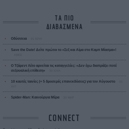
ΤΑ ΠΙΟ
ΔΙΑΒΑΣΜΕΝΑ
Οδύσσεια
01 ΙΟΥΛ
Save the Date! Δείτε πρώτοι το «Σεξ και Αίμα στο Καμπ Μίασμα»!
ΧΘΕΣ
Ο Τζάρεντ Λέτο αρνείται τις καταγγελίες: «Δεν έχω διαπράξει ποτέ
σεξουαλική επίθεση»
30 ΙΟΥΛ
10 καυτές ταινίες (+ 5 δροσερές επανεκδόσεις) για τον Αύγουστο
01
ΑΥΓ
Spider-Man: Καινούργια Μέρα
30 ΜΑΡ
CONNECT