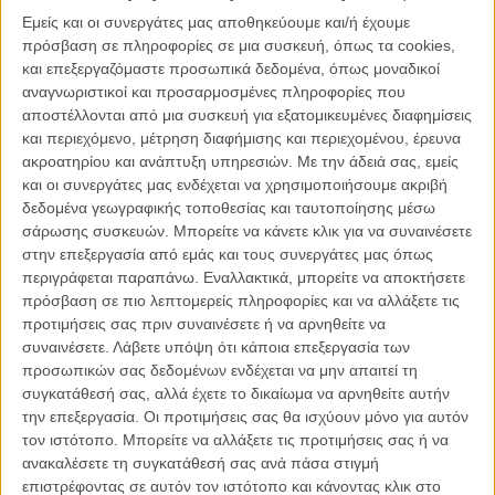
Εμείς και οι συνεργάτες μας αποθηκεύουμε και/ή έχουμε
πρόσβαση σε πληροφορίες σε μια συσκευή, όπως τα cookies,
και επεξεργαζόμαστε προσωπικά δεδομένα, όπως μοναδικοί
αναγνωριστικοί και προσαρμοσμένες πληροφορίες που
αποστέλλονται από μια συσκευή για εξατομικευμένες διαφημίσεις
και περιεχόμενο, μέτρηση διαφήμισης και περιεχομένου, έρευνα
«Η Μαχαιριά»
ήταν μια δύσκολη ταινία, ένα δύσκολο γύρισμα,
ακροατηρίου και ανάπτυξη υπηρεσιών.
Με την άδειά σας, εμείς
ταξιδέψαμε σε 5 χώρες, συχνά με καύσωνα, ήταν ένα σωματικό,
και οι συνεργάτες μας ενδέχεται να χρησιμοποιήσουμε ακριβή
απαιτητικό γύρισμα. Αλλά
το δυσκολότερο απ’ όλα ήταν να
δεδομένα γεωγραφικής τοποθεσίας και ταυτοποίησης μέσω
ερμηνεύεις ένα βωβό ήρωα
. Υπάρχουν πολλοί τρόποι να το
σάρωσης συσκευών. Μπορείτε να κάνετε κλικ για να συναινέσετε
παίξεις αυτό, μπορείς να κάνεις τον καραγκιόζη, με συνεχείς,
στην επεξεργασία από εμάς και τους συνεργάτες μας όπως
έντονες χειρονομίες, ποτέ δεν αισθάνθηκα ότι αυτός ήταν ο σωστός
περιγράφεται παραπάνω. Εναλλακτικά, μπορείτε να αποκτήσετε
τρόπος. Γνώρισα πολλούς ανθρώπους που με βοήθησαν,
πρόσβαση σε πιο λεπτομερείς πληροφορίες και να αλλάξετε τις
ανθρώπους που γεννήθηκαν κωφάλαλοι, ανθρώπους που έχασαν
προτιμήσεις σας πριν συναινέσετε ή να αρνηθείτε να
τη φωνή τους από κάποιο δυστύχημα ή ασθένεια, μίλησα με
συναινέσετε.
Λάβετε υπόψη ότι κάποια επεξεργασία των
ειδικούς γιατρούς. Με εντυπωσίασε κάποιος που γνώρισα, που
προσωπικών σας δεδομένων ενδέχεται να μην απαιτεί τη
έχασε τη φωνή του μετά από μια εγχείριση. Ηταν σαν ηφαίστειο, σαν
συγκατάθεσή σας, αλλά έχετε το δικαίωμα να αρνηθείτε αυτήν
μέσα του όλα να κινούνταν, να έκαιγαν και κάθε φορά που έχανε τον
την επεξεργασία. Οι προτιμήσεις σας θα ισχύουν μόνο για αυτόν
έλεγχο προσπαθούσε να μιλήσει με τα μάτια του. Γνώρισα και δυο
τον ιστότοπο. Μπορείτε να αλλάξετε τις προτιμήσεις σας ή να
κοπέλες που γεννήθηκαν κωφάλαλες, πέρασα δυο μέρες μαζί τους
ανακαλέσετε τη συγκατάθεσή σας ανά πάσα στιγμή
και κάναμε ένα πείραμα. Τους ζήτησα να μου αφηγηθούν μια ιστορία
επιστρέφοντας σε αυτόν τον ιστότοπο και κάνοντας κλικ στο