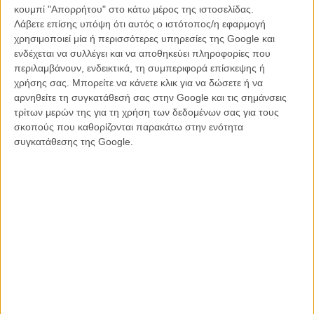
χρησιμοποιώντας τη νοηματική και να τους αφηγηθώ κι εγώ μία. Στο
κουμπί "Απορρήτου" στο κάτω μέρος της ιστοσελίδας.
τέλος των δυο ημερών συζητούσαμε όπως εσύ κι εγώ, με απόλυτη
Λάβετε επίσης υπόψη ότι αυτός ο ιστότοπος/η εφαρμογή
ροή και άνεση, χρησιμοποιώντας τα μάτια μας, την ευαισθησία μας,
χρησιμοποιεί μία ή περισσότερες υπηρεσίες της Google και
χωρίς να λείπει το χιούμορ, η ελαφρότητα. Και ένιωσα ότι ο μέσος
ενδέχεται να συλλέγει και να αποθηκεύει πληροφορίες που
όρος ανάμεσα στις δυο αυτές περιπτώσεις ήταν ο τρόπος με τον
περιλαμβάνουν, ενδεικτικά, τη συμπεριφορά επίσκεψης ή
οποίο έπρεπε να κινηθώ.
χρήσης σας. Μπορείτε να κάνετε κλικ για να δώσετε ή να
αρνηθείτε τη συγκατάθεσή σας στην Google και τις σημάνσεις
τρίτων μερών της για τη χρήση των δεδομένων σας για τους
σκοπούς που καθορίζονται παρακάτω στην ενότητα
συγκατάθεσης της Google.