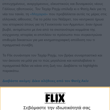
επιτυχημένους, ανερχόμενους, ελκυστικούς και δυναμικούς νέους
Γάλλους ηθοποιούς. Τον Ταχάρ Ραχίμ επέλεξε κι ο Φατίχ Ακίν για τη
νέα του ταινία, τη
«Μαχαιριά»
που προβάλλεται αυτές τις μέρες στις
ελληνικές αίθουσες. Για το ρόλο του Νάζαρετ, του κεντρικού ήρωα
του ιστορικού έπους για τη Γενοκτονία των Αρμενίων, έναν ήρωα
βωβό, αντιμέτωπο με ένα από τα σκοτεινότερα κομμάτια της
σύγχρονης ιστορίας κι επιπλέον το πρόσωπο που συγκεντρώνει
επιθυμία δεκαετιών για μια κινηματογραφική απόδοση του τι
πραγματικά συνέβη.
Το Flix συνάντησε τον Ταχάρ Ραχίμ, τον βρήκε συναρπαστικό και
τον άκουσε να μιλά για το πώς μεγαλώνει και καταλαβαίνει τι
πραγματικά θέλει να κάνει στη ζωή του. Διαβάστε τα highlights
παρακάτω.
Διαβάστε ακόμη: Δέκα αλήθειες από τον Φατίχ Ακίν
Σεβόμαστε την ιδιωτικότητά σας