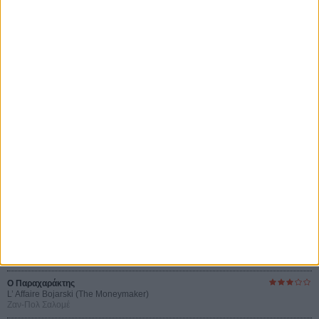
Οι Αρμονίες Βερκμάιστερ
Werckmeister Harmonies
Μπέλα Ταρ
Μια Θέση στον Ηλιο
A Place in the Sun
Τζορτζ Στίβενς
Οδύσσεια
The Odyssey
Κρίστοφερ Νόλαν
Ψηλά Τακούνια
Tacones lejanos
Πέδρο Αλμοδόβαρ
Ο Παραχαράκτης
L’ Affaire Bojarski (The Moneymaker)
Ζαν-Πολ Σαλομέ