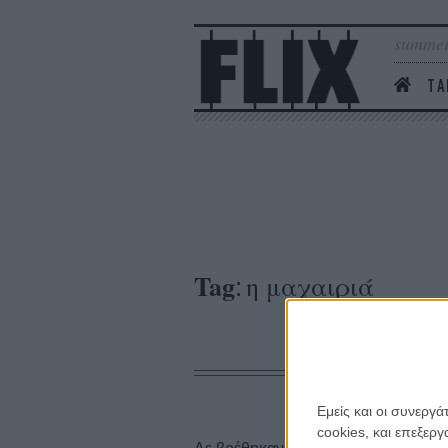
summer
ΤΑ
Tag
η μαχαιριά
:
Εμείς και οι συνεργ
cookies, και επεξε