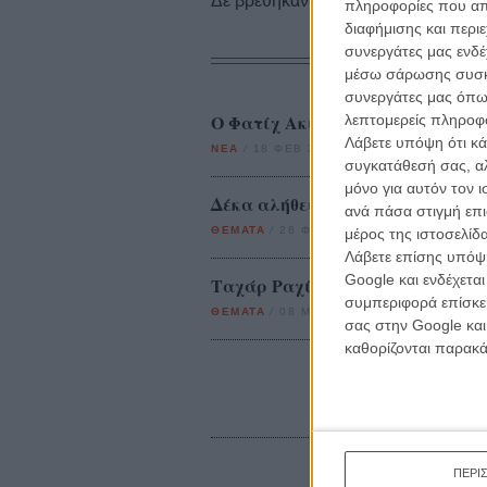
Δε βρέθηκαν σχετικές κριτικές ταινι
πληροφορίες που απο
διαφήμισης και περι
συνεργάτες μας ενδέ
μέσω σάρωσης συσκευ
συνεργάτες μας όπω
Ο Φατίχ Ακίν έρχεται στην Αθήν
λεπτομερείς πληροφορ
Λάβετε υπόψη ότι κά
ΝΕΑ
/
18 ΦΕΒ 2015
/
Flix Team
συγκατάθεσή σας, αλ
μόνο για αυτόν τον 
Δέκα αλήθειες από τον Φατίχ Ακ
ανά πάσα στιγμή επι
ΘΕΜΑΤΑ
/
26 ΦΕΒ 2015
/
Λήδα Γαλανού
μέρος της ιστοσελίδα
Λάβετε επίσης υπόψη
Google και ενδέχετα
Ταχάρ Ραχίμ: «Το σινεμά είναι τ
συμπεριφορά επίσκεψ
ΘΕΜΑΤΑ
/
08 ΜΑΡ 2015
/
Λήδα Γαλανού
σας στην Google και
καθορίζονται παρακ
ΠΕΡΙ