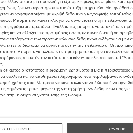
ών.
στέλλονται από μια συσκευή για εξατομικευμένες διαφημίσεις και περ
συνα
εχομένου, έρευνα ακροατηρίου και ανάπτυξη υπηρεσιών.
Με την άδειά σα
χεται να χρησιμοποιήσουμε ακριβή δεδομένα γεωγραφικής τοποθεσίας 
ΑΡΘΡΑ
ών. Μπορείτε να κάνετε κλικ για να συναινέσετε στην επεξεργασία απ
Βιμ Β
ς περιγράφεται παραπάνω. Εναλλακτικά, μπορείτε να αποκτήσετε πρό
Συνέντ
α για να περάσει 2 μέρες μαζί σας
ίες και να αλλάξετε τις προτιμήσεις σας πριν συναινέσετε ή να αρνηθεί
ποια επεξεργασία των προσωπικών σας δεδομένων ενδέχεται να μην απ
λά έχετε το δικαίωμα να αρνηθείτε αυτήν την επεξεργασία. Οι προτιμήσ
ιστότοπο. Μπορείτε να αλλάξετε τις προτιμήσεις σας ή να ανακαλέσετε
ίν
στρέφοντας σε αυτόν τον ιστότοπο και κάνοντας κλικ στο κουμπί "Απ
ς.
 ότι αυτός ο ιστότοπος/η εφαρμογή χρησιμοποιεί μία ή περισσότερες 
Εγγράψου 
ι να συλλέγει και να αποθηκεύει πληροφορίες που περιλαμβάνουν, ενδεικ
ο πάθος μου, αλλά όχι πια η εμμονή μου»
ης ή χρήσης σας. Μπορείτε να κάνετε κλικ για να δώσετε ή να αρνηθε
 τις σημάνσεις τρίτων μερών της για τη χρήση των δεδομένων σας για
άτω στην ενότητα συγκατάθεσης της Google.
Θέλω ν
ΣΣΟΤΕΡΕΣ ΕΠΙΛΟΓΕΣ
ΣΥΜΦΩΝΩ