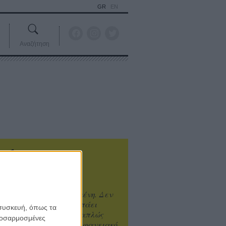
GR
EN
Αναζήτηση
ιτυχία είναι υπερτιμημένη. Δεν
άνει καλύτερο, δεν σε πάει
 συσκευή, όπως τα
ενά η επιτυχία. Είναι απλώς
προσαρμοσμένες
ωραίο, ανεβαστικό, επιφανειακό