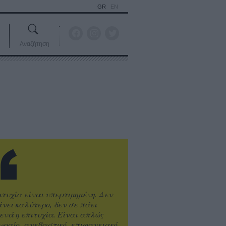
GR
EN
Αναζήτηση
ιτυχία είναι υπερτιμημένη. Δεν
άνει καλύτερο, δεν σε πάει
ενά η επιτυχία. Είναι απλώς
ωραίο, ανεβαστικό, επιφανειακό