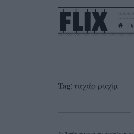
summer
ΤΑ
Tag
ταχάρ ραχίμ
: