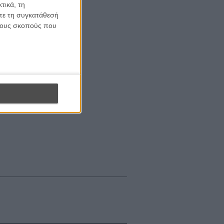
τικά, τη
ίτε τη συγκατάθεσή
 τους σκοπούς που