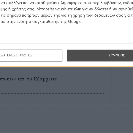
ι να συλλέγει και να αποθηκεύει πληροφορίες που περιλαμβάνουν, ενδεικ
ης ή χρήσης σας. Μπορείτε να κάνετε κλικ για να δώσετε ή να αρνηθε
 Ταχάρ Ραχίμ μιλούν στο Flix
 τις σημάνσεις τρίτων μερών της για τη χρήση των δεδομένων σας για
άτω στην ενότητα συγκατάθεσης της Google.
ίν
ο πάθος μου, αλλά όχι πια η εμμονή μου»
ΣΣΟΤΕΡΕΣ ΕΠΙΛΟΓΕΣ
ΣΥΜΦΩΝΩ
όπουλος απ' τα Εξάρχεια;