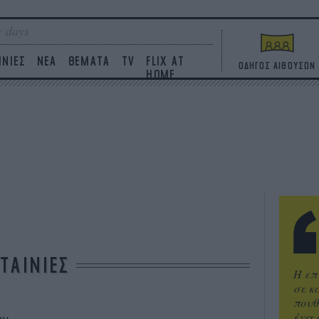
 days
ΙΝΙΕΣ
ΝΕΑ
ΘΕΜΑΤΑ
TV
FLIX AT
ΟΔΗΓΟΣ ΑΙΘΟΥΣΩΝ
HOME
ΤΑΙΝΙΕΣ
Η επ
σε κ
πουθ
ένα 