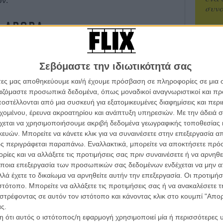
ών.
συνα
ΑΡΘΡΑ
Βιμ Β
Συνέντ
υσός. Τρέιλερ για το «Black Gold»
Σεβόμαστε την ιδιωτικότητά σας
άτες μας αποθηκεύουμε και/ή έχουμε πρόσβαση σε πληροφορίες σε μια
ργαζόμαστε προσωπικά δεδομένα, όπως μοναδικοί αναγνωριστικοί και 
ια Κάρεν Σίλκγουντ για αρχάριους
στέλλονται από μια συσκευή για εξατομικευμένες διαφημίσεις και περ
εχομένου, έρευνα ακροατηρίου και ανάπτυξη υπηρεσιών.
Με την άδειά σα
Εγγράψου 
χεται να χρησιμοποιήσουμε ακριβή δεδομένα γεωγραφικής τοποθεσίας 
ικα
ών. Μπορείτε να κάνετε κλικ για να συναινέσετε στην επεξεργασία απ
ς περιγράφεται παραπάνω. Εναλλακτικά, μπορείτε να αποκτήσετε πρό
ίες και να αλλάξετε τις προτιμήσεις σας πριν συναινέσετε ή να αρνηθεί
Θέλω ν
ποια επεξεργασία των προσωπικών σας δεδομένων ενδέχεται να μην απ
μ Λαφός ιχνηλατεί μια σύγχρονη τραγωδία
λά έχετε το δικαίωμα να αρνηθείτε αυτήν την επεξεργασία. Οι προτιμήσ
ς
ιστότοπο. Μπορείτε να αλλάξετε τις προτιμήσεις σας ή να ανακαλέσετε
στρέφοντας σε αυτόν τον ιστότοπο και κάνοντας κλικ στο κουμπί "Απ
an auteur, man…»
ς.
 ότι αυτός ο ιστότοπος/η εφαρμογή χρησιμοποιεί μία ή περισσότερες 