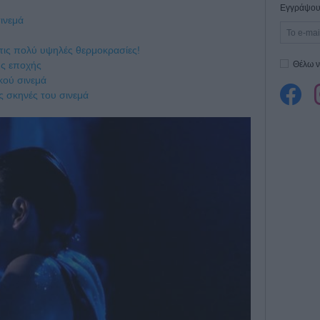
Εγγράψου 
σινεμά
τις πολύ υψηλές θερμοκρασίες!
Θέλω ν
ης εποχής
ικού σινεμά
ς σκηνές του σινεμά