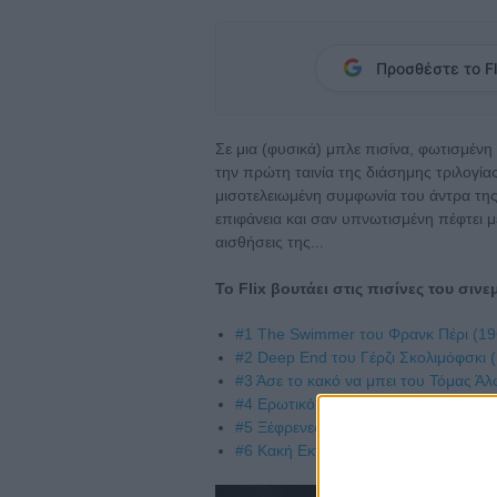
Προσθέστε το Fl
Σε μια (φυσικά) μπλε πισίνα, φωτισμέ
την πρώτη ταινία της διάσημης τριλογίας
μισοτελειωμένη συμφωνία του άντρα της.
επιφάνεια και σαν υπνωτισμένη πέφτει μ
αισθήσεις της...
Το Flix βουτάει στις πισίνες του σινε
#1 The Swimmer του Φρανκ Πέρι (19
#2 Deep End του Γέρζι Σκολιμόφσκι 
#3 Άσε το κακό να μπει του Τόμας Ά
#4 Ερωτικό Κτήνος του Τζόναθαν Γκλ
#5 Ξέφρενες Nύχτες του Πολ Τόμας Ά
#6 Κακή Εκπαίδευση του Πέδρο Αλμ