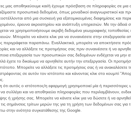
άτες μας αποθηκεύουμε και/ή έχουμε πρόσβαση σε πληροφορίες σε μια
ργαζόμαστε προσωπικά δεδομένα, όπως μοναδικοί αναγνωριστικοί και 
στέλλονται από μια συσκευή για εξατομικευμένες διαφημίσεις και περ
α τα βλέπεις όλα σινεμά...
εχομένου, έρευνα ακροατηρίου και ανάπτυξη υπηρεσιών.
Με την άδειά σα
κινηματογραφική εβδομάδα
χεται να χρησιμοποιήσουμε ακριβή δεδομένα γεωγραφικής τοποθεσίας 
 τον τρόπο του flix
ών. Μπορείτε να κάνετε κλικ για να συναινέσετε στην επεξεργασία απ
ς περιγράφεται παραπάνω. Εναλλακτικά, μπορείτε να αποκτήσετε πρό
ίες και να αλλάξετε τις προτιμήσεις σας πριν συναινέσετε ή να αρνηθεί
Οι Αρμονί
wsletter
του flix, στο inbox σου
ποια επεξεργασία των προσωπικών σας δεδομένων ενδέχεται να μην απ
Werckmei
Μπέλα Τα
λά έχετε το δικαίωμα να αρνηθείτε αυτήν την επεξεργασία. Οι προτιμήσ
τογραφικές ειδήσεις | νέες ταινίες | πρόγραμμα αιθουσών για όλη την Ελλάδα |
ιστότοπο. Μπορείτε να αλλάξετε τις προτιμήσεις σας ή να ανακαλέσετε
Μια Θέση 
ές | συνεντεύξεις | απόψεις | αφιερώματα | διαγωνισμοί
στρέφοντας σε αυτόν τον ιστότοπο και κάνοντας κλικ στο κουμπί "Απ
A Place in
Τζορτζ Στί
ς.
 ότι αυτός ο ιστότοπος/η εφαρμογή χρησιμοποιεί μία ή περισσότερες 
Οδύσσεια
ι να συλλέγει και να αποθηκεύει πληροφορίες που περιλαμβάνουν, ενδεικ
ΕΓΓΡΑΦΗ
The Odys
ης ή χρήσης σας. Μπορείτε να κάνετε κλικ για να δώσετε ή να αρνηθε
Κρίστοφε
 τις σημάνσεις τρίτων μερών της για τη χρήση των δεδομένων σας για
Ψηλά Τακ
άτω στην ενότητα συγκατάθεσης της Google.
Tacones l
Πέδρο Αλ
ου ο Κριστόφ Κισλόφσκι θα βυθίσει την ηρωίδα του (και
Ο Παραχα
νάμεσα στη ζωή και το θάνατο, ανάμεσα στην υπαρξιακή