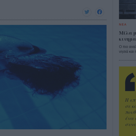
ΝΕΑ
Μίλα μ
κινημα
Ο πιο ανα
νησιά και 
Η επ
σε κ
πουθ
ένα 
συνα