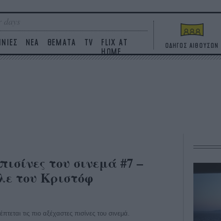
 days
ΙΝΙΕΣ
ΝΕΑ
ΘΕΜΑΤΑ
TV
FLIX AT
ΟΔΗΓΟΣ ΑΙΘΟΥΣΩΝ
HOME
 πισίνες του σινεμά #7 –
ε του Κριστόφ
κέπτεται τις πιο αξέχαστες πισίνες του σινεμά.