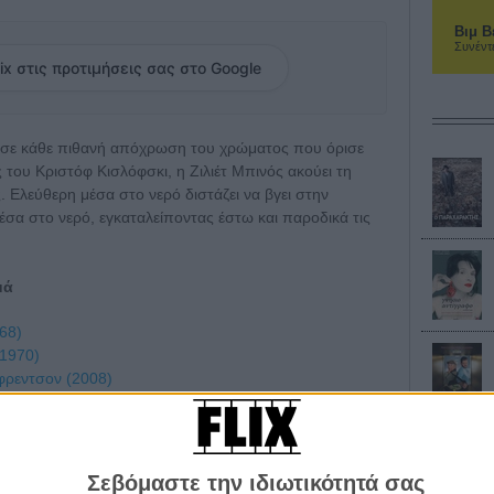
Βιμ Β
Συνέντ
ix στις προτιμήσεις σας στο Google
νη σε κάθε πιθανή απόχρωση του χρώματος που όρισε
 του Κριστόφ Κισλόφσκι, η Ζιλιέτ Μπινός ακούει τη
 Ελεύθερη μέσα στο νερό διστάζει να βγει στην
έσα στο νερό, εγκαταλείποντας έστω και παροδικά τις
μά
68)
(1970)
λφρεντσον (2008)
έιζερ (2000)
ντερσον (1997)
οδόβαρ (2004)
Σεβόμαστε την ιδιωτικότητά σας