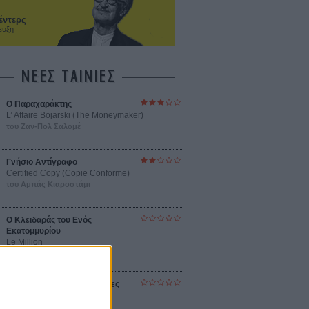
έντερς
ευξη
ΝΕΕΣ ΤΑΙΝΙΕΣ
Ο Παραχαράκτης
L’ Affaire Bojarski (The Moneymaker)
του Ζαν-Πολ Σαλομέ
Γνήσιο Αντίγραφο
Certified Copy (Copie Conforme)
του Αμπάς Κιαροστάμι
Ο Κλειδαράς του Ενός
Εκατομμυρίου
Le Million
του Γκρεγκουάρ Βινιερόν
Αυτό που Ξέρουν οι Γυναίκες
Pour le Plaisir
του Ρεέμ Κερισί