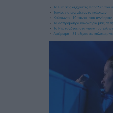
To Flix στις αξέχαστες παραλίες του 
Ταινίες για ένα αξέχαστο καλοκαίρι
Καύσωνας! 10 ταινίες που αγνόησαν 
Τα ασπρόμαυρα καλοκαίρια μιας άλλ
To Flix ταξιδεύει στα νησιά του ελλην
Αφιέρωμα - 31 αξέχαστες καλοκαιρινέ