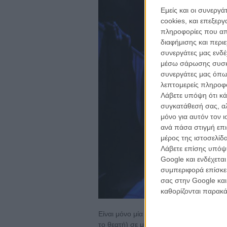
Εμείς και οι συνεργ
cookies, και επεξε
πληροφορίες που απο
για ν
διαφήμισης και περι
Η 
συνεργάτες μας ενδέ
με
μέσω σάρωσης συσκευ
συνεργάτες μας όπω
λεπτομερείς πληροφορ
το
ne
Λάβετε υπόψη ότι κά
συγκατάθεσή σας, αλ
κινημα
μόνο για αυτόν τον 
κριτικ
ανά πάσα στιγμή επι
μέρος της ιστοσελίδα
Λάβετε επίσης υπόψη
Google και ενδέχετα
συμπεριφορά επίσκεψ
σας στην Google και
καθορίζονται παρακ
Είναι μόνο μία από τις πολλές σκηνές π
το θεατή) σε μια ζώνη που ισορροπεί α