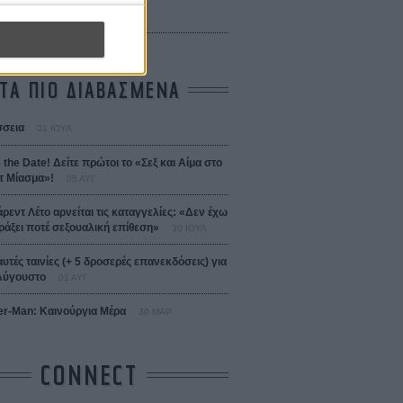
 Bojarski (The Moneymaker)
Σαλομέ
ΤΑ ΠΙΟ ΔΙΑΒΑΣΜΕΝΑ
σεια
01 ΙΟΥΛ
 the Date! Δείτε πρώτοι το «Σεξ και Αίμα στο
 Μίασμα»!
05 ΑΥΓ
άρεντ Λέτο αρνείται τις καταγγελίες: «Δεν έχω
ράξει ποτέ σεξουαλική επίθεση»
30 ΙΟΥΛ
αυτές ταινίες (+ 5 δροσερές επανεκδόσεις) για
Αύγουστο
01 ΑΥΓ
er-Man: Καινούργια Μέρα
30 ΜΑΡ
CONNECT