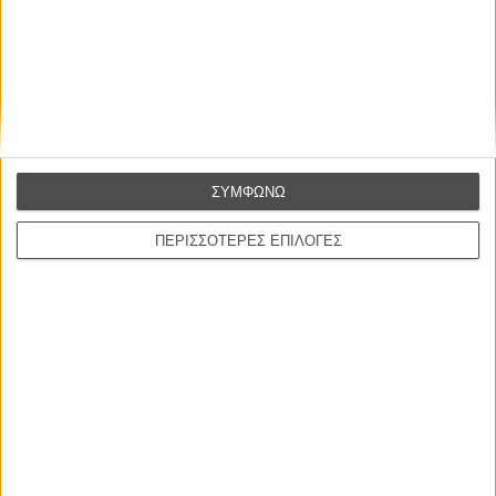
Τα ασπρόμαυρα καλοκαίρια μιας άλλης εποχής
To Flix ταξιδεύει στα νησιά του ελληνικού σινεμά
Αφιέρωμα - 31 αξέχαστες καλοκαιρινές σκηνές του σινεμά
ΣΥΜΦΩΝΩ
ΠΕΡΙΣΣΟΤΕΡΕΣ ΕΠΙΛΟΓΕΣ
ΜΗ ΧΑΣΕΤΕ