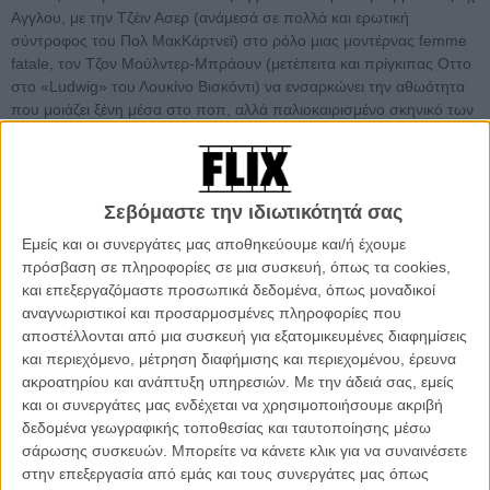
Αγγλου, με την Τζέιν Ασερ (ανάμεσά σε πολλά και ερωτική
σύντροφος του Πολ ΜακΚάρτνεϊ) στο ρόλο μιας μοντέρνας femme
fatale, τον Τζον Μούλντερ-Μπράουν (μετέπειτα και πρίγκιπας Οττο
στο «Ludwig» του Λουκίνο Βισκόντι) να ενσαρκώνει την αθωότητα
που μοιάζει ξένη μέσα στο ποπ, αλλά παλιοκαιρισμένο σκηνικό των
δημόσιων λουτρών, υπό τους ήχους των Can και του Cat Stevens,
το «Deep End» θα έλεγε κανείς ότι είναι η απόλυτη ταινία πισίνας,
κυρίως για τις σκηνές που διαδραματίζονται όταν αυτή είναι άδεια.
Σεβόμαστε την ιδιωτικότητά σας
Το Flix βουτάει στις πισίνες του σινεμά
Εμείς και οι συνεργάτες μας αποθηκεύουμε και/ή έχουμε
πρόσβαση σε πληροφορίες σε μια συσκευή, όπως τα cookies,
#1 The Swimmer του Φρανκ Πέρι (1968)
και επεξεργαζόμαστε προσωπικά δεδομένα, όπως μοναδικοί
αναγνωριστικοί και προσαρμοσμένες πληροφορίες που
αποστέλλονται από μια συσκευή για εξατομικευμένες διαφημίσεις
και περιεχόμενο, μέτρηση διαφήμισης και περιεχομένου, έρευνα
ακροατηρίου και ανάπτυξη υπηρεσιών.
Με την άδειά σας, εμείς
και οι συνεργάτες μας ενδέχεται να χρησιμοποιήσουμε ακριβή
δεδομένα γεωγραφικής τοποθεσίας και ταυτοποίησης μέσω
σάρωσης συσκευών. Μπορείτε να κάνετε κλικ για να συναινέσετε
στην επεξεργασία από εμάς και τους συνεργάτες μας όπως