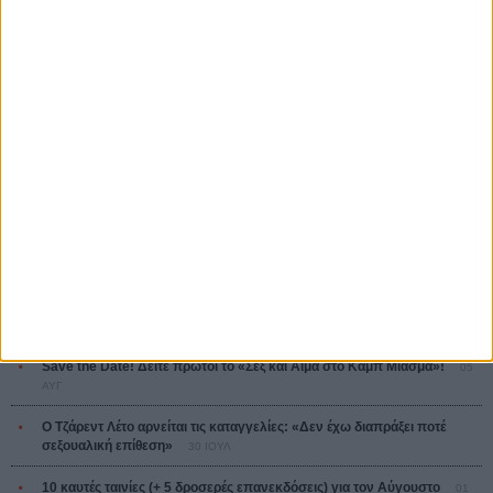
Κρίστοφερ Νόλαν
Ψηλά Τακούνια
Tacones lejanos
Πέδρο Αλμοδόβαρ
Ο Παραχαράκτης
L’ Affaire Bojarski (The Moneymaker)
Ζαν-Πολ Σαλομέ
ΤΑ ΠΙΟ
ΔΙΑΒΑΣΜΕΝΑ
Οδύσσεια
01 ΙΟΥΛ
Save the Date! Δείτε πρώτοι το «Σεξ και Αίμα στο Καμπ Μίασμα»!
05
ΑΥΓ
Ο Τζάρεντ Λέτο αρνείται τις καταγγελίες: «Δεν έχω διαπράξει ποτέ
σεξουαλική επίθεση»
30 ΙΟΥΛ
10 καυτές ταινίες (+ 5 δροσερές επανεκδόσεις) για τον Αύγουστο
01