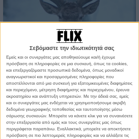
Σεβόμαστε την ιδιωτικότητά σας
ΑΠΟΨΗ
Εμείς και οι συνεργάτες μας αποθηκεύουμε και/ή έχουμε
Flix Top Ten - 2017: Το νούμερο 1
πρόσβαση σε πληροφορίες σε μια συσκευή, όπως τα cookies,
Τις δέκα τελευταίες μέρες του χρόνου, το Flix ψηφίζει τη δεκάδα με τις καλύτερες
και επεξεργαζόμαστε προσωπικά δεδομένα, όπως μοναδικοί
ταινίες του 2017. Στο Νο 1, μια ήδη κλασική ρομαντική ιστορία πασπαλισμένη
αναγνωριστικοί και προσαρμοσμένες πληροφορίες που
όχι με χρυσόσκονη αλλά με αυθεντική απόγνωση και δίψα για συναίσθημα.
αποστέλλονται από μια συσκευή για εξατομικευμένες διαφημίσεις
και περιεχόμενο, μέτρηση διαφήμισης και περιεχομένου, έρευνα
Θανάσης Πατσαβός
ακροατηρίου και ανάπτυξη υπηρεσιών.
Με την άδειά σας, εμείς
και οι συνεργάτες μας ενδέχεται να χρησιμοποιήσουμε ακριβή
δεδομένα γεωγραφικής τοποθεσίας και ταυτοποίησης μέσω
σάρωσης συσκευών. Μπορείτε να κάνετε κλικ για να συναινέσετε
στην επεξεργασία από εμάς και τους συνεργάτες μας όπως
περιγράφεται παραπάνω. Εναλλακτικά, μπορείτε να αποκτήσετε
πρόσβαση σε πιο λεπτομερείς πληροφορίες και να αλλάξετε τις