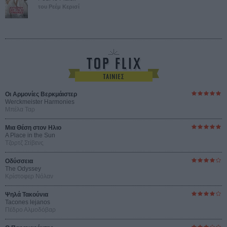
του Ρεέμ Κερισί
Οι Αρμονίες Βερκμάιστερ
Werckmeister Harmonies
Μπέλα Ταρ
Μια Θέση στον Ηλιο
A Place in the Sun
Τζορτζ Στίβενς
Οδύσσεια
The Odyssey
Κρίστοφερ Νόλαν
Ψηλά Τακούνια
Tacones lejanos
Πέδρο Αλμοδόβαρ