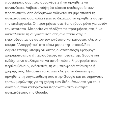
προτιμήσεις σας πριν συναινέσετε ή να αρνηθείτε να
συναινέσετε.
Λάβετε υπόψη ότι κάποια επεξεργασία των
προσωπικών σας δεδομένων ενδέχεται να μην απαιτεί τη
συγκατάθεσή σας, αλλά έχετε το δικαίωμα να αρνηθείτε αυτήν
την επεξεργασία. Οι προτιμήσεις σας θα ισχύουν μόνο για αυτόν
τον ιστότοπο. Μπορείτε να αλλάξετε τις προτιμήσεις σας ή να
ανακαλέσετε τη συγκατάθεσή σας ανά πάσα στιγμή
επιστρέφοντας σε αυτόν τον ιστότοπο και κάνοντας κλικ στο
κουμπί "Απορρήτου" στο κάτω μέρος της ιστοσελίδας.
ΑΠΟΨΗ
Λάβετε επίσης υπόψη ότι αυτός ο ιστότοπος/η εφαρμογή
Flix Top Ten - 2017: Το νούμερο 2
χρησιμοποιεί μία ή περισσότερες υπηρεσίες της Google και
ενδέχεται να συλλέγει και να αποθηκεύει πληροφορίες που
Τις δέκα τελευταίες μέρες του χρόνου, το Flix ψηφίζει τη δεκάδα με τις καλύτερες
ταινίες του 2017. Στο Νο 2, ένα φιλμ που κατορθώνει να κάνει την ιστορία ενός
περιλαμβάνουν, ενδεικτικά, τη συμπεριφορά επίσκεψης ή
άντρα με τον οποίο μπορεί να μην μοιράζεσαι τίποτα κοινό, απόλυτα δική σου.
χρήσης σας. Μπορείτε να κάνετε κλικ για να δώσετε ή να
αρνηθείτε τη συγκατάθεσή σας στην Google και τις σημάνσεις
Γιώργος Κρασσακόπουλος
τρίτων μερών της για τη χρήση των δεδομένων σας για τους
σκοπούς που καθορίζονται παρακάτω στην ενότητα
συγκατάθεσης της Google.