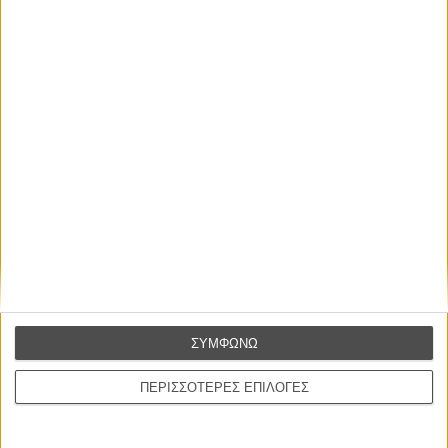
Flix Team
ΕΓΓΡΑΦΗ
ΣΥΜΦΩΝΩ
ΕΝΗΜΕΡΩΣΗ
ΠΕΡΙΣΣΟΤΕΡΕΣ ΕΠΙΛΟΓΕΣ
Flix Best of 2017: Οι καλύτερες σκηνές της χρονιάς
Από τα προφανή μέχρι τα πιο προσωπικά, αυτά είναι τα πιο αξιομνημόνευτα