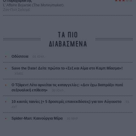
Ο Παραχαράκτης
L’ Affaire Bojarski (The Moneymaker)
Ζαν-Πολ Σαλομέ
ΤΑ ΠΙΟ
ΔΙΑΒΑΣΜΕΝΑ
Οδύσσεια
01 ΙΟΥΛ
Save the Date! Δείτε πρώτοι το «Σεξ και Αίμα στο Καμπ Μίασμα»!
ΧΘΕΣ
Ο Τζάρεντ Λέτο αρνείται τις καταγγελίες: «Δεν έχω διαπράξει ποτέ
σεξουαλική επίθεση»
30 ΙΟΥΛ
10 καυτές ταινίες (+ 5 δροσερές επανεκδόσεις) για τον Αύγουστο
01
ΑΥΓ
Spider-Man: Καινούργια Μέρα
30 ΜΑΡ