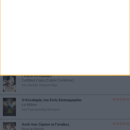
Βιμ Βέντερς
Συνέντευξη
ΝΕΕΣ ΤΑΙΝΙΕΣ
Ο Παραχαράκτης
L’ Affaire Bojarski (The Moneymaker)
του Ζαν-Πολ Σαλομέ
Γνήσιο Αντίγραφο
Certified Copy (Copie Conforme)
του Αμπάς Κιαροστάμι
Ο Κλειδαράς του Ενός Εκατομμυρίου
Le Million
του Γκρεγκουάρ Βινιερόν
Αυτό που Ξέρουν οι Γυναίκες
Pour le Plaisir