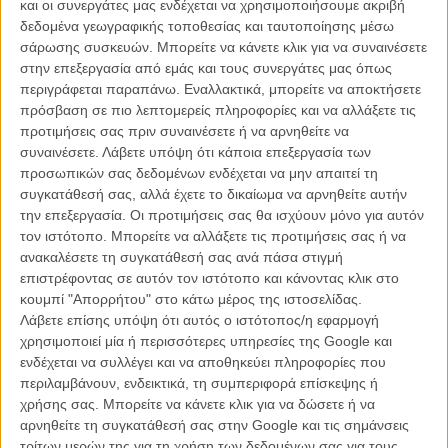
και οι συνεργάτες μας ενδέχεται να χρησιμοποιήσουμε ακριβή
«Ο Πόλεμος Του Λούκας – Επεισόδιο ΙΙ»: «Η
δεδομένα γεωγραφικής τοποθεσίας και ταυτοποίησης μέσω
Αυτοκρατορία Αντεπιτίθεται» στη συνέχεια του
σάρωσης συσκευών. Μπορείτε να κάνετε κλικ για να συναινέσετε
making-of της σειράς ταινιών «Ο Πόλεμος Των Αστρων»!
στην επεξεργασία από εμάς και τους συνεργάτες μας όπως
ΝΕΑ
/
17 ΔΕΚ
/
Flix Team
περιγράφεται παραπάνω. Εναλλακτικά, μπορείτε να αποκτήσετε
πρόσβαση σε πιο λεπτομερείς πληροφορίες και να αλλάξετε τις
«Το "House of David" δεν γυρίστηκε κατά 10% στην
προτιμήσεις σας πριν συναινέσετε ή να αρνηθείτε να
Ελλάδα — γυρίστηκε 100% στην Ελλάδα»
συναινέσετε.
Λάβετε υπόψη ότι κάποια επεξεργασία των
ΘΕΜΑΤΑ
/
08 ΙΟΥΝ 2025
/
Λήδα Γαλανού
προσωπικών σας δεδομένων ενδέχεται να μην απαιτεί τη
συγκατάθεσή σας, αλλά έχετε το δικαίωμα να αρνηθείτε αυτήν
την επεξεργασία. Οι προτιμήσεις σας θα ισχύουν μόνο για αυτόν
Τι βλέπουμε στο σπίτι τη Δευτέρα, 28 Απριλίου
τον ιστότοπο. Μπορείτε να αλλάξετε τις προτιμήσεις σας ή να
FLIX AT HOME
/
28 ΑΠΡ 2025
/
Flix Team
ανακαλέσετε τη συγκατάθεσή σας ανά πάσα στιγμή
επιστρέφοντας σε αυτόν τον ιστότοπο και κάνοντας κλικ στο
Τι βλέπουμε στο σπίτι την Πέμπτη, 9 Ιανουαρίου
κουμπί "Απορρήτου" στο κάτω μέρος της ιστοσελίδας.
Λάβετε επίσης υπόψη ότι αυτός ο ιστότοπος/η εφαρμογή
FLIX AT HOME
/
09 ΙΑΝ 2025
/
Flix Team
χρησιμοποιεί μία ή περισσότερες υπηρεσίες της Google και
ενδέχεται να συλλέγει και να αποθηκεύει πληροφορίες που
Κάννες 2024: Ο Ρασούλοφ στο κόκκινο χαλί, ο Τζορτζ
περιλαμβάνουν, ενδεικτικά, τη συμπεριφορά επίσκεψης ή
Λούκας σε masterclass, λίγο πριν την αυλαία
χρήσης σας. Μπορείτε να κάνετε κλικ για να δώσετε ή να
ΝΕΑ
/
25 ΜΑΙ 2024
/
Flix Team
αρνηθείτε τη συγκατάθεσή σας στην Google και τις σημάνσεις
τρίτων μερών της για τη χρήση των δεδομένων σας για τους