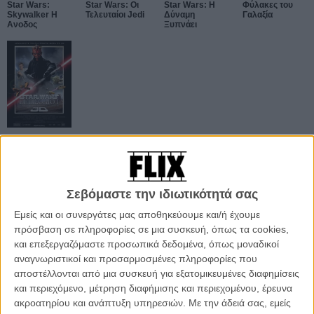
Star Wars:
Star Wars: Οι
Star Wars: H
Φύλακες του
Skywalker Η
Τελευταίοι Jedi
Δύναμη
Γαλαξία
Ανοδος
Ξυπνάει
Star Wars:
Επεισόδιο I - Η
Αόρατη Απειλή
3D
Σεβόμαστε την ιδιωτικότητά σας
ΑΡΘΡΑ
Εμείς και οι συνεργάτες μας αποθηκεύουμε και/ή έχουμε
πρόσβαση σε πληροφορίες σε μια συσκευή, όπως τα cookies,
και επεξεργαζόμαστε προσωπικά δεδομένα, όπως μοναδικοί
Ο Χάρισον Φορντ θα τιμηθεί με το Life Achievement
αναγνωριστικοί και προσαρμοσμένες πληροφορίες που
Award των βραβείων SAG-AFTRA
αποστέλλονται από μια συσκευή για εξατομικευμένες διαφημίσεις
ΝΕΑ
/
19 ΔΕΚ
/
Αλισάρ Μπακίρ
και περιεχόμενο, μέτρηση διαφήμισης και περιεχομένου, έρευνα
ακροατηρίου και ανάπτυξη υπηρεσιών.
Με την άδειά σας, εμείς