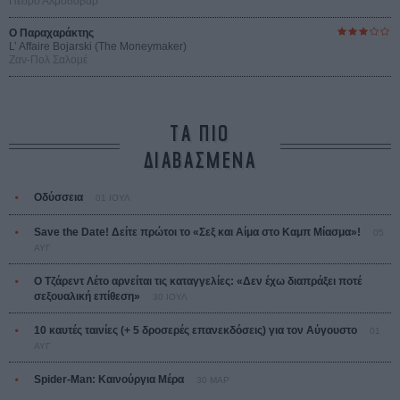
Πέδρο Αλμοδόβαρ
Ο Παραχαράκτης
L’ Affaire Bojarski (The Moneymaker)
Ζαν-Πολ Σαλομέ
ΤΑ ΠΙΟ
ΔΙΑΒΑΣΜΕΝΑ
Οδύσσεια
01 ΙΟΥΛ
Save the Date! Δείτε πρώτοι το «Σεξ και Αίμα στο Καμπ Μίασμα»!
05
ΑΥΓ
Ο Τζάρεντ Λέτο αρνείται τις καταγγελίες: «Δεν έχω διαπράξει ποτέ
σεξουαλική επίθεση»
30 ΙΟΥΛ
10 καυτές ταινίες (+ 5 δροσερές επανεκδόσεις) για τον Αύγουστο
01
ΑΥΓ
Spider-Man: Καινούργια Μέρα
30 ΜΑΡ