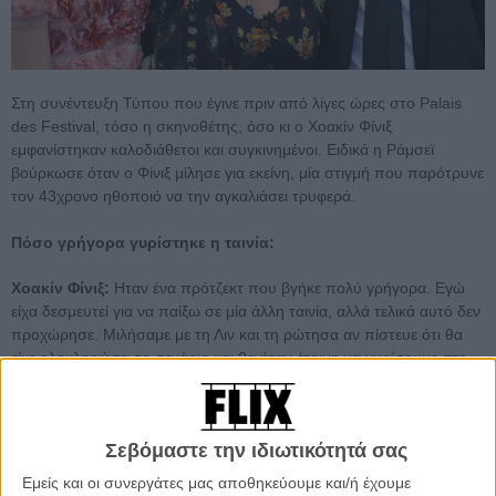
Στη συνέντευξη Τύπου που έγινε πριν από λίγες ώρες στo Palais
des Festival, τόσο η σκηνοθέτης, όσο κι ο Χοακίν Φίνιξ
εμφανίστηκαν καλοδιάθετοι και συγκινημένοι. Ειδικά η Ράμσεϊ
βούρκωσε όταν ο Φίνιξ μίλησε για εκείνη, μία στιγμή που παρότρυνε
τον 43χρονο ηθοποιό να την αγκαλιάσει τρυφερά.
Πόσο γρήγορα γυρίστηκε η ταινία:
Χοακίν Φίνιξ:
Ηταν ένα πρότζεκτ που βγήκε πολύ γρήγορα. Εγώ
είχα δεσμευτεί για να παίξω σε μία άλλη ταινία, αλλά τελικά αυτό δεν
προχώρησε. Μιλήσαμε με τη Λιν και τη ρώτησα αν πίστευε ότι θα
είχε ολοκληρώσει το σενάριο και θα ήταν έτοιμη να γυρίσουμε στο
επόμενο δίμηνο. Μου απάντησε καταφατικά και, δεν ξέρω πώς, τα
κατάφερε. Είναι καταπληκτική!»
Σεβόμαστε την ιδιωτικότητά σας
To 70ό Φεστιβάλ Καννών διεξάγεται φέτος από τις 17 μέχρι και
τις 28 Μαΐου. Τo Flix θα βρίσκεται εκεί για ενημέρωση κάθε
Εμείς και οι συνεργάτες μας αποθηκεύουμε και/ή έχουμε
λεπτό για όσα θα συμβούν εντός και εκτός των σκοτεινών