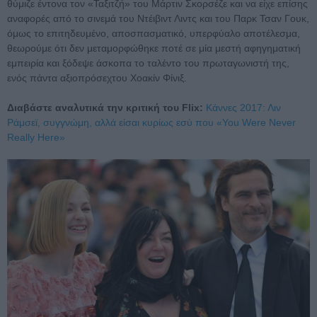
θύμιζε έντονα τον «Ταξιτζή» του Μάρτιν Σκορσέζε και να είχε επίσης
αναφορές από το σινεμά του Ντέιβιντ Λιντς και του Παρκ Τσαν Γουκ,
όμως το επιτηδευμένο, αποσπασματικό, υπερφύαλο αποτέλεσμα,
θεωρούμε ότι δεν μεταμορφώθηκε ποτέ σε μία μεστή αφηγηματική
εμπειρία και ξόδεψε άσκοπα το ταλέντο του πρωταγωνιστή της,
ενός πάντα αξιοπρόσεχτου Χοακίν Φίνιξ.
Διαβάστε αναλυτικά την κριτική του Flix:
Κάννες 2017: Λιν
Ράμσεϊ, συγγνώμη, αλλά είσαι κυρίως εσύ που «You Were Never
Really Here»