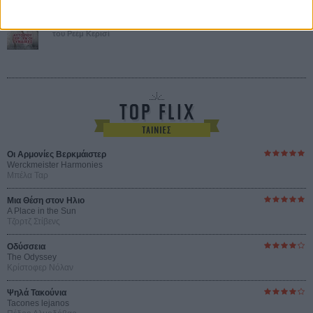
Αυτό που Ξέρουν οι Γυναίκες
Pour le Plaisir
του Ρεέμ Κερισί
Οι Αρμονίες Βερκμάιστερ
Werckmeister Harmonies
Μπέλα Ταρ
Μια Θέση στον Ηλιο
A Place in the Sun
Τζορτζ Στίβενς
Οδύσσεια
The Odyssey
Κρίστοφερ Νόλαν
Ψηλά Τακούνια
Tacones lejanos