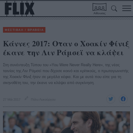
Αίθουσες
ΦΕΣΤΙΒΑΛ / ΒΡΑΒΕΙΑ
Κάννες 2017: Οταν ο Χοακίν Φίνιξ
έκανε την Λιν Ράμσεϊ να κλάψει
Στη συνέντευξη Τύπου του «You Were Never Really Here», της νέας
ταινίας της Λιν Ράμσεϊ που δίχασε κοινό και κρίτικούς, ο πρωταγωνιστής
της Χοακίν Φίνιξ ήταν σε μεγάλα κέφια. Και με αυτά που είπε για τη
σκηνοθέτη του, την έκανε να κλάψει από συγκίνηση.
27 Μάι 2017
Πόλυ Λυκούργου