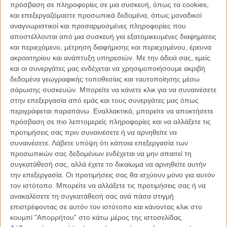
πρόσβαση σε πληροφορίες σε μια συσκευή, όπως τα cookies,
αιθουσών. Διαβάστε περισσότερα στο ειδικό του τμήμα,
και επεξεργαζόμαστε προσωπικά δεδομένα, όπως μοναδικοί
αφιερωμένο στο Φεστιβάλ Καννών, που ανανεώνεται
αναγνωριστικοί και προσαρμοσμένες πληροφορίες που
συνεχώς.
αποστέλλονται από μια συσκευή για εξατομικευμένες διαφημίσεις
και περιεχόμενο, μέτρηση διαφήμισης και περιεχομένου, έρευνα
ακροατηρίου και ανάπτυξη υπηρεσιών.
Με την άδειά σας, εμείς
και οι συνεργάτες μας ενδέχεται να χρησιμοποιήσουμε ακριβή
δεδομένα γεωγραφικής τοποθεσίας και ταυτοποίησης μέσω
σάρωσης συσκευών. Μπορείτε να κάνετε κλικ για να συναινέσετε
στην επεξεργασία από εμάς και τους συνεργάτες μας όπως
περιγράφεται παραπάνω. Εναλλακτικά, μπορείτε να αποκτήσετε
πρόσβαση σε πιο λεπτομερείς πληροφορίες και να αλλάξετε τις
προτιμήσεις σας πριν συναινέσετε ή να αρνηθείτε να
συναινέσετε.
Λάβετε υπόψη ότι κάποια επεξεργασία των
προσωπικών σας δεδομένων ενδέχεται να μην απαιτεί τη
συγκατάθεσή σας, αλλά έχετε το δικαίωμα να αρνηθείτε αυτήν
την επεξεργασία. Οι προτιμήσεις σας θα ισχύουν μόνο για αυτόν
τον ιστότοπο. Μπορείτε να αλλάξετε τις προτιμήσεις σας ή να
ανακαλέσετε τη συγκατάθεσή σας ανά πάσα στιγμή
επιστρέφοντας σε αυτόν τον ιστότοπο και κάνοντας κλικ στο
κουμπί "Απορρήτου" στο κάτω μέρος της ιστοσελίδας.