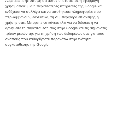
Λάβετε επίσης υπόψη ότι αυτός ο ιστότοπος/η εφαρμογή
χρησιμοποιεί μία ή περισσότερες υπηρεσίες της Google και
ενδέχεται να συλλέγει και να αποθηκεύει πληροφορίες που
περιλαμβάνουν, ενδεικτικά, τη συμπεριφορά επίσκεψης ή
χρήσης σας. Μπορείτε να κάνετε κλικ για να δώσετε ή να
αρνηθείτε τη συγκατάθεσή σας στην Google και τις σημάνσεις
τρίτων μερών της για τη χρήση των δεδομένων σας για τους
σκοπούς που καθορίζονται παρακάτω στην ενότητα
συγκατάθεσης της Google.
Ηταν ο «Ταξιτζής» του Σκορσέζε η κύρια έμπνευσή της;
Λιν Ράμσεϊ:
Πρόκειται για μία σπουδαία ταινία, αλλά όχι δεν την
είχα στο μυαλό μου. Μεγάλωσα με αυτές τις ταινίες οπότε μπορεί να
με έχουν επηρεάσει υποσυνείδητα, αλλά δεν αναφέρομαι σε αυτές
στη δική μου δουλειά. Και δεν βλέπω καθόλου φιξιόν στο σινεμά πια
- βλέπω ντοκιμαντέρ.
Χοακίν Φίνιξ:
Ο «Ταξιτζής» ήταν μία από τις ταινίες που με έκαναν