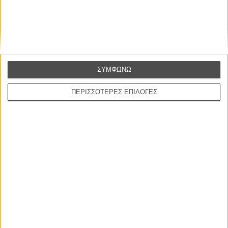
Χοακίν Φίνιξ:
Αν σκότωνε με όπλο θα ήταν κάτι το προβλέψιμο.
Νομίζω ότι ο ήρωας παίρνει μία ικανοποίηση με το να χρησιμοποιεί
το σφυρί, γιατί είναι σαν να βάζει την υπογραφή του. Του αρέσει
που σε κάθε τέτοιο vigilante εκτέλεση χαράζει το σημάδι του.
ΣΥΜΦΩΝΩ
ΠΕΡΙΣΣΟΤΕΡΕΣ ΕΠΙΛΟΓΕΣ