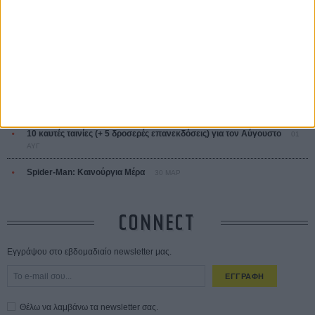
ΔΙΑΒΑΣΜΕΝΑ
Οδύσσεια
01 ΙΟΥΛ
Save the Date! Δείτε πρώτοι το «Σεξ και Αίμα στο Καμπ Μίασμα»!
05
ΑΥΓ
Ο Τζάρεντ Λέτο αρνείται τις καταγγελίες: «Δεν έχω διαπράξει ποτέ
σεξουαλική επίθεση»
30 ΙΟΥΛ
10 καυτές ταινίες (+ 5 δροσερές επανεκδόσεις) για τον Αύγουστο
01
ΑΥΓ
Spider-Man: Καινούργια Μέρα
30 ΜΑΡ
CONNECT
Εγγράψου στο εβδομαδιαίο newsletter μας.
ΕΓΓΡΑΦΗ
Θέλω να λαμβάνω τα newsletter σας.