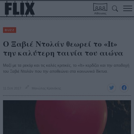
Αίθουσες
BUZZ
Ο Ξαβιέ Ντολάν θεωρεί το «It»
την καλύτερη ταινία του αιώνα
Μαζί με τα ρεκόρ και τις καλές κριτικές, το «It» κερδίζει και την αποδοχή
του Ξαβιέ Ντολάν που την αποθεώνει στα κοινωνικά δίκτυα.
11 Σεπ 2017
Μανώλης Κρανάκης