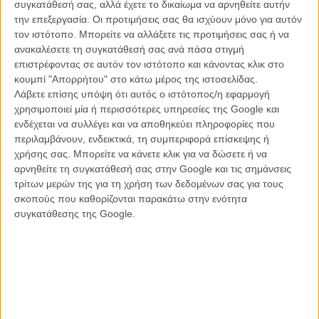
συγκατάθεσή σας, αλλά έχετε το δικαίωμα να αρνηθείτε αυτήν
την επεξεργασία. Οι προτιμήσεις σας θα ισχύουν μόνο για αυτόν
τον ιστότοπο. Μπορείτε να αλλάξετε τις προτιμήσεις σας ή να
ανακαλέσετε τη συγκατάθεσή σας ανά πάσα στιγμή
επιστρέφοντας σε αυτόν τον ιστότοπο και κάνοντας κλικ στο
κουμπί "Απορρήτου" στο κάτω μέρος της ιστοσελίδας.
Λάβετε επίσης υπόψη ότι αυτός ο ιστότοπος/η εφαρμογή
χρησιμοποιεί μία ή περισσότερες υπηρεσίες της Google και
ενδέχεται να συλλέγει και να αποθηκεύει πληροφορίες που
περιλαμβάνουν, ενδεικτικά, τη συμπεριφορά επίσκεψης ή
Go see @itmovieofficial - for the love of your childhood, for the
χρήσης σας. Μπορείτε να κάνετε κλικ για να δώσετε ή να
fears you concealed, and didn't dare to express. For the
αρνηθείτε τη συγκατάθεσή σας στην Google και τις σημάνσεις
τρίτων μερών της για τη χρήση των δεδομένων σας για τους
extreme, moody, masterful beauty of the photography and sets,
σκοπούς που καθορίζονται παρακάτω στην ενότητα
for the fun, for the unashamed and guiltless sense of pleasure,
συγκατάθεσης της Google.
for the wit, for @finnwolfhardofficial, @jaedenwesley and all the
others, go see it... for EVERYTHING it is and means. This is
what entertainment should always be like, and also what it so
rarely is. It should always have standards, and treat you with
respect for your taste and intelligence.