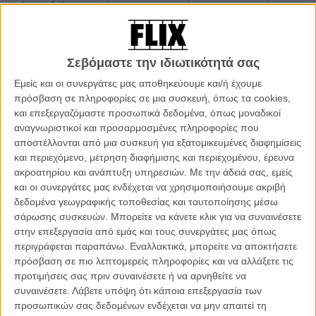
σπάνιο», δήλωσε στο instagram ανακηρύσσοντας την ταινία την
καλύτερη του... αιώνα.
Διαβάστε ακόμη
:
Ο Στίβεν Κινγκ μιλάει για... εκείνη την σκηνή
Σεβόμαστε την ιδιωτικότητά σας
από το «It»
Εμείς και οι συνεργάτες μας αποθηκεύουμε και/ή έχουμε
πρόσβαση σε πληροφορίες σε μια συσκευή, όπως τα cookies,
και επεξεργαζόμαστε προσωπικά δεδομένα, όπως μοναδικοί
IT is my favorite film this century.
αναγνωριστικοί και προσαρμοσμένες πληροφορίες που
pic.twitter.com/86KqVKZFV3
αποστέλλονται από μια συσκευή για εξατομικευμένες διαφημίσεις
και περιεχόμενο, μέτρηση διαφήμισης και περιεχομένου, έρευνα
ακροατηρίου και ανάπτυξη υπηρεσιών.
Με την άδειά σας, εμείς
— Xavier Dolan (@XDolan)
September 10, 2017
και οι συνεργάτες μας ενδέχεται να χρησιμοποιήσουμε ακριβή
δεδομένα γεωγραφικής τοποθεσίας και ταυτοποίησης μέσω
σάρωσης συσκευών. Μπορείτε να κάνετε κλικ για να συναινέσετε
στην επεξεργασία από εμάς και τους συνεργάτες μας όπως
περιγράφεται παραπάνω. Εναλλακτικά, μπορείτε να αποκτήσετε
πρόσβαση σε πιο λεπτομερείς πληροφορίες και να αλλάξετε τις
προτιμήσεις σας πριν συναινέσετε ή να αρνηθείτε να
συναινέσετε.
Λάβετε υπόψη ότι κάποια επεξεργασία των
προσωπικών σας δεδομένων ενδέχεται να μην απαιτεί τη