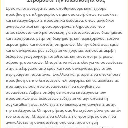
Σεβόμαστε την ιδιωτικότητά σας
Το τρόπον τινά ριμέικ της ταινίας του Αρτζέντο ανέλαβε ο Λούκα
Εμείς και οι συνεργάτες μας αποθηκεύουμε και/ή έχουμε
Γκουαντανίνο, ο οποίος δηλώνει πως η δική του «Suspiria» είναι
πρόσβαση σε πληροφορίες σε μια συσκευή, όπως τα cookies,
περισσότερο φόρος τιμής, παρά αντίγραφο της πρωτότυπης
και επεξεργαζόμαστε προσωπικά δεδομένα, όπως μοναδικοί
ταινίας. Οσο πλησιάζει ο καιρός για την
επίσημη πρεμιέρα της
αναγνωριστικοί και προσαρμοσμένες πληροφορίες που
«Suspiria» στο 75ο Φεστιβάλ Βενετίας στα τέλη Αυγούστου
, η
αποστέλλονται από μια συσκευή για εξατομικευμένες διαφημίσεις
αρχική επιφυλακτικότητα απέναντι στην πιθανή κακομεταχείριση
και περιεχόμενο, μέτρηση διαφήμισης και περιεχομένου, έρευνα
ενός αριστουργήματος, με τη βοήθεια
του πρώτου τρέιλερ της
ακροατηρίου και ανάπτυξη υπηρεσιών.
Με την άδειά σας, εμείς
ταινίας
και μιας πρώτης εικόνας της Ντακότα Τζόνσον με τη
και οι συνεργάτες μας ενδέχεται να χρησιμοποιήσουμε ακριβή
χορευτική ομάδα της, δεμένων με νοητές φλέβες αίματος, έχει
δεδομένα γεωγραφικής τοποθεσίας και ταυτοποίησης μέσω
μετατραπεί σε οργιώδη ανυπομονησία.
σάρωσης συσκευών. Μπορείτε να κάνετε κλικ για να συναινέσετε
στην επεξεργασία από εμάς και τους συνεργάτες μας όπως
Διαβάστε ακόμη:
Ο Κουέντιν Ταραντίνο είδε το «Suspiria» και
περιγράφεται παραπάνω. Εναλλακτικά, μπορείτε να αποκτήσετε
έκλαιγε στον ώμο του Λούκα Γκουαντανίνο
πρόσβαση σε πιο λεπτομερείς πληροφορίες και να αλλάξετε τις
προτιμήσεις σας πριν συναινέσετε ή να αρνηθείτε να
συναινέσετε.
Λάβετε υπόψη ότι κάποια επεξεργασία των
προσωπικών σας δεδομένων ενδέχεται να μην απαιτεί τη
συγκατάθεσή σας, αλλά έχετε το δικαίωμα να αρνηθείτε αυτήν
την επεξεργασία. Οι προτιμήσεις σας θα ισχύουν μόνο για αυτόν
τον ιστότοπο. Μπορείτε να αλλάξετε τις προτιμήσεις σας ή να
ανακαλέσετε τη συγκατάθεσή σας ανά πάσα στιγμή