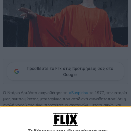
Προσθέστε το Flix στις προτιμήσεις σας στο
Google
Ο Ντάριο Αρτζέντο σκηνοθέτησε τη
«Suspiria»
το 1977, την ιστορία
μιας ανυποψίαστης μπαλαρίνας που σταδιακά συνειδητοποιεί ότι η
σχολή χορού της είναι προπέτασμα σκοτεινών, μεταφυσικών και
φρικτών ξεσπασμάτων βίας, που άφησε ανεξίτηλο σημάδι στο
σινεμά του τρόμου και ειδικά στις ταινίες τζιάλο που δόξασε με τις
αναφορές της.