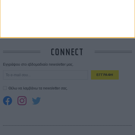
σεξουαλική επίθεση»
30 ΙΟΥΛ
10 καυτές ταινίες (+ 5 δροσερές επανεκδόσεις) για τον Αύγουστο
01
ΑΥΓ
Spider-Man: Καινούργια Μέρα
30 ΜΑΡ
CONNECT
Εγγράψου στο εβδομαδιαίο newsletter μας.
ΕΓΓΡΑΦΗ
Θέλω να λαμβάνω τα newsletter σας.