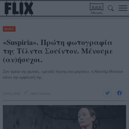
Αίθουσες
BUZZ
«Suspiria». Πρώτη φωτογραφία
της Τίλντα Σουίντον. Μένουμε
(αν)ήσυχοι.
Σαν ιέρεια της φωτιάς, «μεταξύ τέχνης και μαγείας», η Μαντάμ Μπλανκ
κάνει την εμφάνισή της.
14 Αύγ 2018
Λήδα Γαλανού