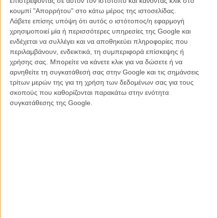
επιστρέφοντας σε αυτόν τον ιστότοπο και κάνοντας κλικ στο
κουμπί "Απορρήτου" στο κάτω μέρος της ιστοσελίδας.
Λάβετε επίσης υπόψη ότι αυτός ο ιστότοπος/η εφαρμογή
χρησιμοποιεί μία ή περισσότερες υπηρεσίες της Google και
ενδέχεται να συλλέγει και να αποθηκεύει πληροφορίες που
Και τώρα, η φωτογραφία της Τίλντα Σουίντον ως Μαντάμ Μπλανκ,
περιλαμβάνουν, ενδεικτικά, τη συμπεριφορά επίσκεψης ή
ή ως άλλη μάγισσα στην πυρά με το κοραλλί της φόρεμα-χιτώνα,
χρήσης σας. Μπορείτε να κάνετε κλικ για να δώσετε ή να
μοιάζει να βάζει τα πράγματα στη θέση τους: αυτή θα είναι μια
αρνηθείτε τη συγκατάθεσή σας στην Google και τις σημάνσεις
επιβλητική, μπαρόκ, ανατριχιαστική ταινία, φόρος τιμής στο σινεμά
τρίτων μερών της για τη χρήση των δεδομένων σας για τους
του Αρτζέντο. «Η Μαντάμ Μπλανκ είναι μια γυναίκα που βρίσκεται
σκοπούς που καθορίζονται παρακάτω στην ενότητα
σε στιγμή εσωτερικής σύγκρουσης», λέει ο Λούκα Γκουαντανίνο στο
συγκατάθεσης της Google.
Entertainment Weekly
που δημοσίευσε αποκλειστικά τη
φωτογραφία. «Μιας σύγκρουσης μεταξύ της τέχνης και της μαγείας,
που είναι ορατή στο πρόσωπό της.»
Διαβάστε ακόμη:
Η «Suspiria» του Λούκα Γκουαντανίνο θα
είναι όσο Ακατάλληλη πρέπει!
Με μουσική γραμμένη από τον Τομ Γιορκ των Radiohead, με
διάρκεια 152, σίγουρα βασανιστικά, λεπτά, η «Suspiria» του Λούκα
Γκουαντανίνο θα συλλέξει πρώτες εντυπώσεις στο Φεστιβάλ
Βενετίας και θα βγει στις αίθουσες στις 2 Νοεμβρίου, από την
Amazon Studios. Δείτε τη φωτογραφία παρακάτω και προσπαθήστε