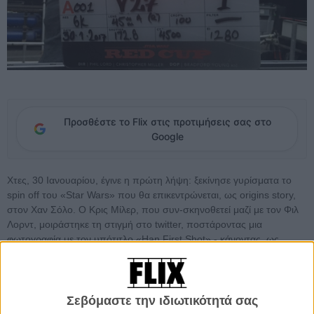
Προσθέστε το Flix στις προτιμήσεις σας στο
Google
Χτες, 30 Ιανουαρίου, έγινε η πρώτη λήψη: ξεκίνησε γυρίσματα το
spin off του «Star Wars» που θα επικεντρώνεται, ως origins story,
στον Χαν Σόλο. Ο Κρις Μίλερ, που συν-σκηνοθετεί μαζί με τον Φιλ
Λορντ, μοιράστηκε τη στιγμή στο twitter, ποστάροντας μια
φωτογραφία με τον υπότιτλο «Han First Shot» - κάνοντας, ως
σωστό Star Wars nerd, ένα λογοπαίγνιο μεταξύ της «πρώτης
λήψης» και της ατάκας του Χαν Σόλο στην ειδική έκδοση του «A
New Hope» που άλλαξε, από το πρωτότυπο, ο Τζορτζ Λούκας,
προς μεγάλη απογοήτευση, να μην πούμε και οργή, των φανατικών
Σεβόμαστε την ιδιωτικότητά σας
θαυμαστών. Ωστόσο αυτό δεν ήταν το μόνο αποκαλυπτικό στοιχείο