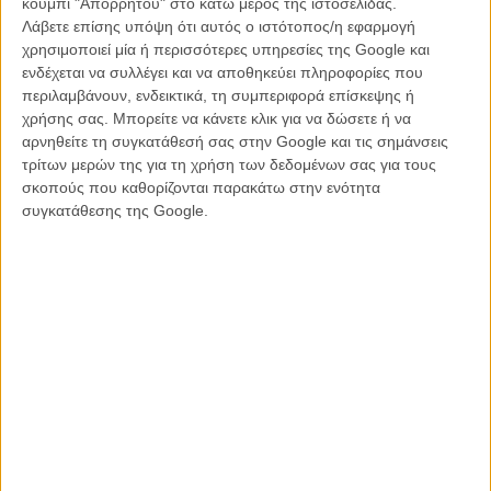
κουμπί "Απορρήτου" στο κάτω μέρος της ιστοσελίδας.
στο ρόλο του νεαρού Χαν Σόλο και γύρω του η Εμίλια Κλαρκ, ο
Λάβετε επίσης υπόψη ότι αυτός ο ιστότοπος/η εφαρμογή
Γούντι Χάρελσον και ο
Ντόναλντ Γκλόβερ (του «Atlanta»)
, ως
χρησιμοποιεί μία ή περισσότερες υπηρεσίες της Google και
νεαρός Λάντο Καλρίσιαν.
ενδέχεται να συλλέγει και να αποθηκεύει πληροφορίες που
περιλαμβάνουν, ενδεικτικά, τη συμπεριφορά επίσκεψης ή
Διαβάστε ακόμη:
χρήσης σας. Μπορείτε να κάνετε κλικ για να δώσετε ή να
αρνηθείτε τη συγκατάθεσή σας στην Google και τις σημάνσεις
Το όγδοο επεισόδιο του «Star Wars» έχει τίτλο
τρίτων μερών της για τη χρήση των δεδομένων σας για τους
Η πριγκίπισσα Λέια ζει! Η Disney σκέφτεται να ψηφιοποιήσει την
σκοπούς που καθορίζονται παρακάτω στην ενότητα
Κάρι Φίσερ για τις συνέχειες του Star Wars
συγκατάθεσης της Google.
Ο Γούντι Χάρελσον επιβιβάζεται στο spin-off του Star Wars για
τον Χαν Σόλο
Από το «Game of Thrones» στον «Πόλεμο των Αστρων»: Η
Εμίλια Κλαρκ θα κάνει συντροφιά στον νεαρό Χαν Σόλο
To «Rogue One» έρχεται να σώσει το όνειρο
To «Rogue One: A Star Wars Story» έχει νέο επικό τρέιλερ
Αυτός ο πόλεμος δεν θα τελειώσει ποτέ! Η Disney επιβεβαιώνει
τρίτο spin-off για τον «Πόλεμο των Αστρων»
Tο υπέροχο νέο τρέιλερ του «Rogue One: A Star Wars Story»
είναι κάτι παραπάνω από τη βαριά ανάσα του Darth Vader
Από το «Game of Thrones» στον «Πόλεμο των Αστρων». Η
Εμίλια Κλαρκ θα κάνει συντροφιά στον νεαρό Χαν Σόλο