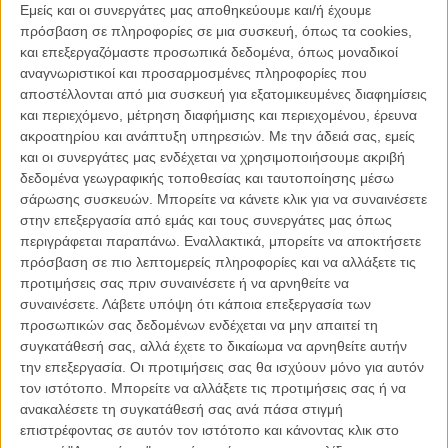
Εμείς και οι συνεργάτες μας αποθηκεύουμε και/ή έχουμε
στο ποστ του Κρις Μίλερ.
πρόσβαση σε πληροφορίες σε μια συσκευή, όπως τα cookies,
και επεξεργαζόμαστε προσωπικά δεδομένα, όπως μοναδικοί
Διαβάστε ακόμη
:
Η πριγκίπισσα Λέια ζει! Η Disney σκέφτεται
αναγνωριστικοί και προσαρμοσμένες πληροφορίες που
να ψηφιοποιήσει την Κάρι Φίσερ για τις συνέχειες του Star
αποστέλλονται από μια συσκευή για εξατομικευμένες διαφημίσεις
Wars
και περιεχόμενο, μέτρηση διαφήμισης και περιεχομένου, έρευνα
ακροατηρίου και ανάπτυξη υπηρεσιών.
Με την άδειά σας, εμείς
και οι συνεργάτες μας ενδέχεται να χρησιμοποιήσουμε ακριβή
Han
δεδομένα γεωγραφικής τοποθεσίας και ταυτοποίησης μέσω
σάρωσης συσκευών. Μπορείτε να κάνετε κλικ για να συναινέσετε
First
στην επεξεργασία από εμάς και τους συνεργάτες μας όπως
Shot
pic.twitter.com/KReR6rgKFT
περιγράφεται παραπάνω. Εναλλακτικά, μπορείτε να αποκτήσετε
πρόσβαση σε πιο λεπτομερείς πληροφορίες και να αλλάξετε τις
προτιμήσεις σας πριν συναινέσετε ή να αρνηθείτε να
— Chris Miller (@chrizmillr)
January 30, 2017
συναινέσετε.
Λάβετε υπόψη ότι κάποια επεξεργασία των
προσωπικών σας δεδομένων ενδέχεται να μην απαιτεί τη
Οπως φαίνεται, ο Μίλερ αποκάλυψε τον (προσωρινό, τουλάχιστον),
συγκατάθεσή σας, αλλά έχετε το δικαίωμα να αρνηθείτε αυτήν
τίτλο της ταινίας, ο οποίος είναι «Star Wars: Red Cup»! Τι είναι το
την επεξεργασία. Οι προτιμήσεις σας θα ισχύουν μόνο για αυτόν
red cup; Ποιος έχει μελετήσει τόσο ώστε να μας διαφωτήσει; Ή
τον ιστότοπο. Μπορείτε να αλλάξετε τις προτιμήσεις σας ή να
μήπως ο τίτλος είναι απλώς παραπλανητικός, ώσπου η ταινία να
ανακαλέσετε τη συγκατάθεσή σας ανά πάσα στιγμή
βγει στις αίθουσες το 2018; Οι παρατηρήσεις σας στα σχόλια,
επιστρέφοντας σε αυτόν τον ιστότοπο και κάνοντας κλικ στο
παρακαλούμε. Πάντως στο φιλμ πρωταγωνιστεί ο Ολντεν Ερενραϊκ