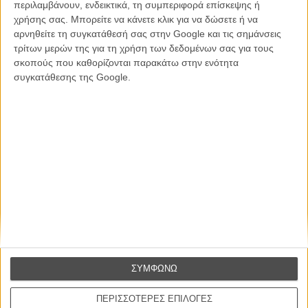
περιλαμβάνουν, ενδεικτικά, τη συμπεριφορά επίσκεψης ή
Συνέντευξη
χρήσης σας. Μπορείτε να κάνετε κλικ για να δώσετε ή να
αρνηθείτε τη συγκατάθεσή σας στην Google και τις σημάνσεις
τρίτων μερών της για τη χρήση των δεδομένων σας για τους
σκοπούς που καθορίζονται παρακάτω στην ενότητα
CONNECT
συγκατάθεσης της Google.
Εγγράψου στο εβδομαδιαίο newsletter μας.
ΕΓΓΡΑΦΗ
Θέλω να λαμβάνω τα newsletter σας.
ΣΥΜΦΩΝΩ
ΠΕΡΙΣΣΟΤΕΡΕΣ ΕΠΙΛΟΓΕΣ