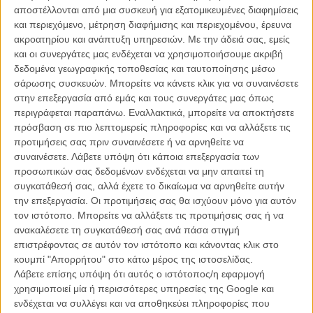
Τι συμβουλές έδωσε ο Χάρισον Φορντ στον Ολντεν
αποστέλλονται από μια συσκευή για εξατομικευμένες διαφημίσεις
Ερενραϊκ για να γίνει σωστός «Solo»;
και περιεχόμενο, μέτρηση διαφήμισης και περιεχομένου, έρευνα
ΝΕΑ
/
08 ΦΕΒ 2018
/
Λήδα Γαλανού
ακροατηρίου και ανάπτυξη υπηρεσιών.
Με την άδειά σας, εμείς
και οι συνεργάτες μας ενδέχεται να χρησιμοποιήσουμε ακριβή
Ποιος ήταν ο Χαν Σόλο πριν γίνει... ο Χαν Σόλο; Το νέο
δεδομένα γεωγραφικής τοποθεσίας και ταυτοποίησης μέσω
featurette του «Solo» αποκαλύπτει
σάρωσης συσκευών. Μπορείτε να κάνετε κλικ για να συναινέσετε
στην επεξεργασία από εμάς και τους συνεργάτες μας όπως
ΝΕΑ
/
30 ΑΠΡ 2018
/
Λήδα Γαλανού
περιγράφεται παραπάνω. Εναλλακτικά, μπορείτε να αποκτήσετε
πρόσβαση σε πιο λεπτομερείς πληροφορίες και να αλλάξετε τις
προτιμήσεις σας πριν συναινέσετε ή να αρνηθείτε να
συναινέσετε.
Λάβετε υπόψη ότι κάποια επεξεργασία των
προσωπικών σας δεδομένων ενδέχεται να μην απαιτεί τη
συγκατάθεσή σας, αλλά έχετε το δικαίωμα να αρνηθείτε αυτήν
την επεξεργασία. Οι προτιμήσεις σας θα ισχύουν μόνο για αυτόν
τον ιστότοπο. Μπορείτε να αλλάξετε τις προτιμήσεις σας ή να
Η επιτυχία είναι υπερτιμημένη. Δεν σε κάνει
ανακαλέσετε τη συγκατάθεσή σας ανά πάσα στιγμή
καλύτερο, δεν σε πάει πουθενά η επιτυχία. Είναι
επιστρέφοντας σε αυτόν τον ιστότοπο και κάνοντας κλικ στο
απλώς ένα ωραίο, ανεβαστικό, επιφανειακό
κουμπί "Απορρήτου" στο κάτω μέρος της ιστοσελίδας.
συναίσθημα.»
Λάβετε επίσης υπόψη ότι αυτός ο ιστότοπος/η εφαρμογή
χρησιμοποιεί μία ή περισσότερες υπηρεσίες της Google και
ενδέχεται να συλλέγει και να αποθηκεύει πληροφορίες που
Βιμ Βέντερς