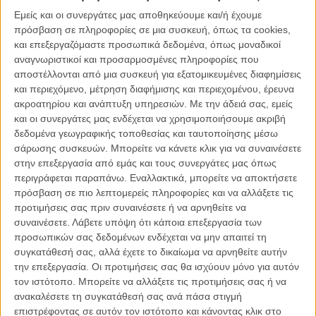
πανέμορφο αυτό site είναι ταυτόχρονα η κατοχύρωση των
Εμείς και οι συνεργάτες μας αποθηκεύουμε και/ή έχουμε
πνευματικών δικαιωμάτων για όλα τα περίεργα πράγματα που
πρόσβαση σε πληροφορίες σε μια συσκευή, όπως τα cookies,
κατασκευάστηκαν για την ταινία του Μισέλ Γκοντρί, αλλά και ένα
και επεξεργαζόμαστε προσωπικά δεδομένα, όπως μοναδικοί
πλήρες κινηματογραφικό site στο οποίο μπορεί κανείς να βρει
αναγνωριστικοί και προσαρμοσμένες πληροφορίες που
οπτικοακουστικό υλικό για την παραγωγή του «Αφρού των
αποστέλλονται από μια συσκευή για εξατομικευμένες διαφημίσεις
Ημερών».
και περιεχόμενο, μέτρηση διαφήμισης και περιεχομένου, έρευνα
ακροατηρίου και ανάπτυξη υπηρεσιών.
Με την άδειά σας, εμείς
Χωρισμένο σε ενότητες - πόρτες που η μια οδηγεί στην άλλη, το
και οι συνεργάτες μας ενδέχεται να χρησιμοποιήσουμε ακριβή
site μας ξεναγεί στον σουρεαλιστικό κόσμο της ταινίας, μέσα από
δεδομένα γεωγραφικής τοποθεσίας και ταυτοποίησης μέσω
έναν εκπληκτικό σχεδιασμό και μια τεχνική που οδηγεί τον χρήστη
σάρωσης συσκευών. Μπορείτε να κάνετε κλικ για να συναινέσετε
να ανακαλύψει μόνος του που θέλει να βρεθεί την κάθε στιγμή.
στην επεξεργασία από εμάς και τους συνεργάτες μας όπως
περιγράφεται παραπάνω. Εναλλακτικά, μπορείτε να αποκτήσετε
πρόσβαση σε πιο λεπτομερείς πληροφορίες και να αλλάξετε τις
προτιμήσεις σας πριν συναινέσετε ή να αρνηθείτε να
συναινέσετε.
Λάβετε υπόψη ότι κάποια επεξεργασία των
προσωπικών σας δεδομένων ενδέχεται να μην απαιτεί τη
συγκατάθεσή σας, αλλά έχετε το δικαίωμα να αρνηθείτε αυτήν
την επεξεργασία. Οι προτιμήσεις σας θα ισχύουν μόνο για αυτόν
τον ιστότοπο. Μπορείτε να αλλάξετε τις προτιμήσεις σας ή να
ανακαλέσετε τη συγκατάθεσή σας ανά πάσα στιγμή
επιστρέφοντας σε αυτόν τον ιστότοπο και κάνοντας κλικ στο