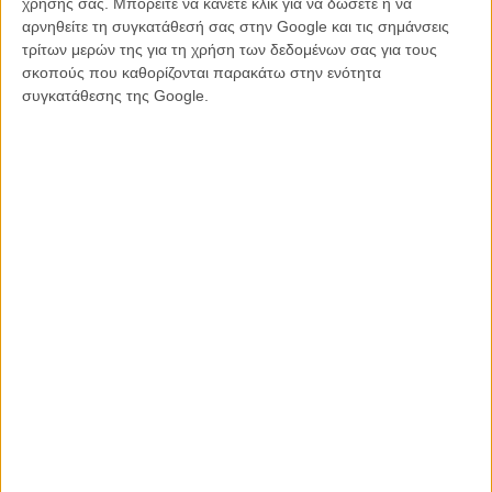
χρήσης σας. Μπορείτε να κάνετε κλικ για να δώσετε ή να
αρνηθείτε τη συγκατάθεσή σας στην Google και τις σημάνσεις
τρίτων μερών της για τη χρήση των δεδομένων σας για τους
σκοπούς που καθορίζονται παρακάτω στην ενότητα
συγκατάθεσης της Google.
«Au Hasard Balthazar» του Ρομπέρ Μπρεσόν (1966)
/ Είναι
φρικτό να βλέπεις αυτό το φτωχό γαϊδούρι να πεθαίνει. Το
βασανίζουν και το βασανίζουν, ενώ αυτό συνεχίζει και η καρδιά σου
βρίσκεται μαζί του. Η «Mouchette» είναι συγκλονιστική. Αλλά από