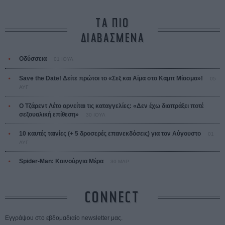
ΤΑ ΠΙΟ
ΔΙΑΒΑΣΜΕΝΑ
Οδύσσεια
01 ΙΟΥΛ
Save the Date! Δείτε πρώτοι το «Σεξ και Αίμα στο Καμπ Μίασμα»!
05
ΑΥΓ
Ο Τζάρεντ Λέτο αρνείται τις καταγγελίες: «Δεν έχω διαπράξει ποτέ
σεξουαλική επίθεση»
30 ΙΟΥΛ
10 καυτές ταινίες (+ 5 δροσερές επανεκδόσεις) για τον Αύγουστο
01
ΑΥΓ
Spider-Man: Καινούργια Μέρα
30 ΜΑΡ
CONNECT
Εγγράψου στο εβδομαδιαίο newsletter μας.