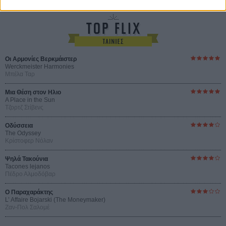
Οι Αρμονίες Βερκμάιστερ
Werckmeister Harmonies
Μπέλα Ταρ
Μια Θέση στον Ηλιο
A Place in the Sun
Τζορτζ Στίβενς
Οδύσσεια
The Odyssey
Κρίστοφερ Νόλαν
Ψηλά Τακούνια
Tacones lejanos
Πέδρο Αλμοδόβαρ
Ο Παραχαράκτης
L’ Affaire Bojarski (The Moneymaker)
Ζαν-Πολ Σαλομέ