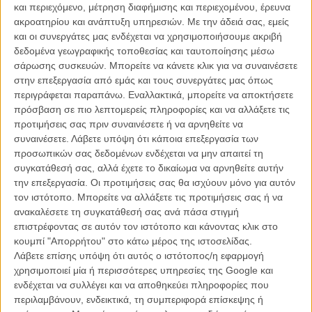
και περιεχόμενο, μέτρηση διαφήμισης και περιεχομένου, έρευνα
ακροατηρίου και ανάπτυξη υπηρεσιών.
Με την άδειά σας, εμείς
και οι συνεργάτες μας ενδέχεται να χρησιμοποιήσουμε ακριβή
«Τα Σκουλαρίκια της Μαντάμ ντε...» του Μαξ Οφίλς (1953)
/ H
δεδομένα γεωγραφικής τοποθεσίας και ταυτοποίησης μέσω
συνέντευξη με την συγγραφέα του βιβλίου στην οποία βασίστηκε ο
σάρωσης συσκευών. Μπορείτε να κάνετε κλικ για να συναινέσετε
Οφίλς, Λουίζ ντε Βιλμορίν στο DVD της ταινίας είναι πολύ αστεία.
στην επεξεργασία από εμάς και τους συνεργάτες μας όπως
Είναι γοητευτική και συναρπαστική, περισσότερο από οποιαδήποτε
περιγράφεται παραπάνω. Εναλλακτικά, μπορείτε να αποκτήσετε
άλλη γυναίκα έχετε γνωρίσει - και ξαφνικά μιλάει για το φιλμ. Το
πρόσβαση σε πιο λεπτομερείς πληροφορίες και να αλλάξετε τις
μισούσε ή μου φάνηκε; Ο Μαξ Οφίλς έφτιαξε μια τέλεια ταινία.
προτιμήσεις σας πριν συναινέσετε ή να αρνηθείτε να
συναινέσετε.
Λάβετε υπόψη ότι κάποια επεξεργασία των
προσωπικών σας δεδομένων ενδέχεται να μην απαιτεί τη
συγκατάθεσή σας, αλλά έχετε το δικαίωμα να αρνηθείτε αυτήν
την επεξεργασία. Οι προτιμήσεις σας θα ισχύουν μόνο για αυτόν
τον ιστότοπο. Μπορείτε να αλλάξετε τις προτιμήσεις σας ή να
ανακαλέσετε τη συγκατάθεσή σας ανά πάσα στιγμή
επιστρέφοντας σε αυτόν τον ιστότοπο και κάνοντας κλικ στο
κουμπί "Απορρήτου" στο κάτω μέρος της ιστοσελίδας.
Λάβετε επίσης υπόψη ότι αυτός ο ιστότοπος/η εφαρμογή
χρησιμοποιεί μία ή περισσότερες υπηρεσίες της Google και
ενδέχεται να συλλέγει και να αποθηκεύει πληροφορίες που
περιλαμβάνουν, ενδεικτικά, τη συμπεριφορά επίσκεψης ή