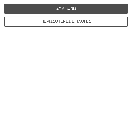
L’ Affaire Bojarski (The Moneymaker)
ΣΥΜΦΩΝΩ
του Ζαν-Πολ Σαλομέ
ΠΕΡΙΣΣΟΤΕΡΕΣ ΕΠΙΛΟΓΕΣ
Γνήσιο Αντίγραφο
Certified Copy (Copie Conforme)
του Αμπάς Κιαροστάμι
Ο Κλειδαράς του Ενός Εκατομμυρίου
Le Million
του Γκρεγκουάρ Βινιερόν
Αυτό που Ξέρουν οι Γυναίκες
Pour le Plaisir
του Ρεέμ Κερισί