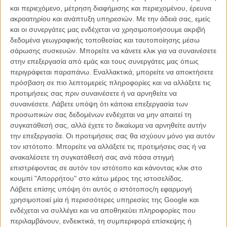
Τι γίνεται όμως, με όσους αντιστέκονται;
και περιεχόμενο, μέτρηση διαφήμισης και περιεχομένου, έρευνα
ακροατηρίου και ανάπτυξη υπηρεσιών.
Με την άδειά σας, εμείς
«Αν αντισταθείς, θα πεινάσεις. Αν πολεμήσεις εναντίον του
και οι συνεργάτες μας ενδέχεται να χρησιμοποιήσουμε ακριβή
συστήματος, είσαι εσύ που θα ματώσεις. Ξέρω ότι θα σταθείτε μαζί
δεδομένα γεωγραφικής τοποθεσίας και ταυτοποίησης μέσω
μου, μαζί μας, όλοι μας, μαζί, σαν ένα.»
σάρωσης συσκευών. Μπορείτε να κάνετε κλικ για να συναινέσετε
στην επεξεργασία από εμάς και τους συνεργάτες μας όπως
Στο πρώτο teaser από το πρώτο μέρος του «Mockingjay», δίπλα
περιγράφεται παραπάνω. Εναλλακτικά, μπορείτε να αποκτήσετε
στον Πρόεδρο Σνόου στέκεται για την ώρα ο Πίτα, ενώ σε
πρόσβαση σε πιο λεπτομερείς πληροφορίες και να αλλάξετε τις
απαράμιλλο all white σκηνικό, η μανία μπορεί απλά να (ξανά)
προτιμήσεις σας πριν συναινέσετε ή να αρνηθείτε να
ξεκινήσει...
συναινέσετε.
Λάβετε υπόψη ότι κάποια επεξεργασία των
προσωπικών σας δεδομένων ενδέχεται να μην απαιτεί τη
συγκατάθεσή σας, αλλά έχετε το δικαίωμα να αρνηθείτε αυτήν
την επεξεργασία. Οι προτιμήσεις σας θα ισχύουν μόνο για αυτόν
τον ιστότοπο. Μπορείτε να αλλάξετε τις προτιμήσεις σας ή να
ανακαλέσετε τη συγκατάθεσή σας ανά πάσα στιγμή
επιστρέφοντας σε αυτόν τον ιστότοπο και κάνοντας κλικ στο
κουμπί "Απορρήτου" στο κάτω μέρος της ιστοσελίδας.
Λάβετε επίσης υπόψη ότι αυτός ο ιστότοπος/η εφαρμογή
χρησιμοποιεί μία ή περισσότερες υπηρεσίες της Google και
ενδέχεται να συλλέγει και να αποθηκεύει πληροφορίες που
περιλαμβάνουν, ενδεικτικά, τη συμπεριφορά επίσκεψης ή