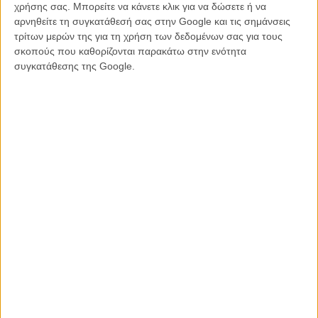
χρήσης σας. Μπορείτε να κάνετε κλικ για να δώσετε ή να
αρνηθείτε τη συγκατάθεσή σας στην Google και τις σημάνσεις
τρίτων μερών της για τη χρήση των δεδομένων σας για τους
σκοπούς που καθορίζονται παρακάτω στην ενότητα
συγκατάθεσης της Google.
Το «Mockingjay - Part 1» είναι προγραμματισμένο να βγει στις
αμερικάνικες αίθουσες το Νοέμβριο του 2014.
Διαβάστε ακόμη
:
Καθημερινοί ήρωες: Η Capitol δοξάζει τους απλούς ανθρώπους
στο «The Hunger Games: Mockingjay»
Στην Ταϊλάνδη απαγορεύεται να χαιρετάς όπως στο «Hunger
Games»
Και η Τζούλιαν Μουρ στο «Hunger Games»
Δεν αλλάζει ο προγραμματισμός των «Hunger Games», παρά το
θάνατο του Φίλιπ Σίμορ Χόφμαν