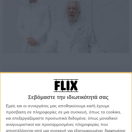
Προσθέστε το Flix στις προτιμήσεις σας στο
Google
Σεβόμαστε την ιδιωτικότητά σας
Η επιβλητική φωνή του Ντόναλντ - Προέδρου Σνόου - Σάδερλαντ
κάνει ακόμη και την πιο φτηνή προπαγάνδα να μοιάζει με
Εμείς και οι συνεργάτες μας αποθηκεύουμε και/ή έχουμε
τρομακτική αλήθεια: «Οι περιοχές σας είναι το σώμα, η Κάπιτολ
πρόσβαση σε πληροφορίες σε μια συσκευή, όπως τα cookies,
είναι η καρδιά που χτυπάει. Η σκληρή δουλειά σας μας θρέφει και
και επεξεργαζόμαστε προσωπικά δεδομένα, όπως μοναδικοί
εμείς σε αντάλλαγμα σας θρέφουμε και σας προστατεύουμε».
αναγνωριστικοί και προσαρμοσμένες πληροφορίες που
αποστέλλονται από μια συσκευή για εξατομικευμένες διαφημίσεις