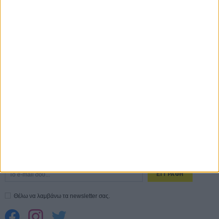
Οδύσσεια
01 ΙΟΥΛ
Save the Date! Δείτε πρώτοι το «Σεξ και Αίμα στο Καμπ Μίασμα»!
05
ΑΥΓ
Ο Τζάρεντ Λέτο αρνείται τις καταγγελίες: «Δεν έχω διαπράξει ποτέ
σεξουαλική επίθεση»
30 ΙΟΥΛ
10 καυτές ταινίες (+ 5 δροσερές επανεκδόσεις) για τον Αύγουστο
01
ΑΥΓ
Spider-Man: Καινούργια Μέρα
30 ΜΑΡ
CONNECT
Εγγράψου στο εβδομαδιαίο newsletter μας.
ΕΓΓΡΑΦΗ
Θέλω να λαμβάνω τα newsletter σας.