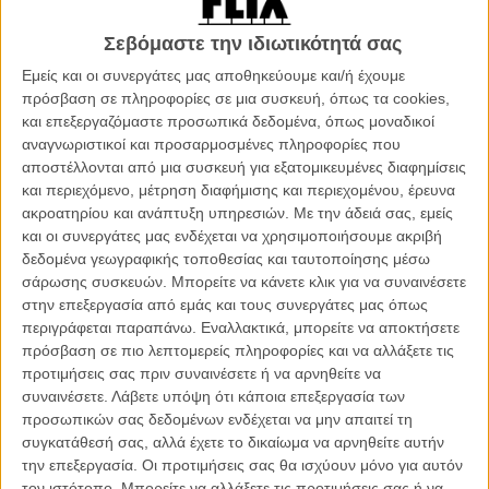
Την ίδια στιγμή που οποιαδήποτε πολιτική συγκέντρωση
περισσοτέρων από πέντε ανθρώπων έχει απαγορευτεί από το
Σεβόμαστε την ιδιωτικότητά σας
καθεστώς, ενώ σε διαδικασία βρίσκεται και η φίμωση τηλεοπτικών
Εμείς και οι συνεργάτες μας αποθηκεύουμε και/ή έχουμε
σταθμών και διαδικτυακών τόπων που δεν ανήκουν στο στρατό.
πρόσβαση σε πληροφορίες σε μια συσκευή, όπως τα cookies,
και επεξεργαζόμαστε προσωπικά δεδομένα, όπως μοναδικοί
Ο περίεργος αυτός χαιρετισμός δεν είναι τίποτα άλλο από τον
αναγνωριστικοί και προσαρμοσμένες πληροφορίες που
χαιρετισμό που περιγράφεται στα βιβλία και είδαμε στις ταινίες
αποστέλλονται από μια συσκευή για εξατομικευμένες διαφημίσεις
«Hunger Games» και οι ερμηνείες του ποικίλουν. Σύμφωνα με
και περιεχόμενο, μέτρηση διαφήμισης και περιεχομένου, έρευνα
ομάδα διαδηλωτών τα τρία δάχτυλα στον αέρα συμβολίζουν τις
ακροατηρίου και ανάπτυξη υπηρεσιών.
Με την άδειά σας, εμείς
τρεις αξίες της γαλλικής επανάστασης (ελευθερία, ισότητα,
και οι συνεργάτες μας ενδέχεται να χρησιμοποιήσουμε ακριβή
αδερφικότητα), ενώ άλλοι υποστηρίζουν ότι σημαίνουν ελευθερία,
δεδομένα γεωγραφικής τοποθεσίας και ταυτοποίησης μέσω
εκλογές και δημοκρατία. Στο βιβλίο και στην ταινία, ο χαιρετισμός
σάρωσης συσκευών. Μπορείτε να κάνετε κλικ για να συναινέσετε
είναι ένα σύμβολο αντίστασης στο καθεστώς.
στην επεξεργασία από εμάς και τους συνεργάτες μας όπως
περιγράφεται παραπάνω. Εναλλακτικά, μπορείτε να αποκτήσετε
πρόσβαση σε πιο λεπτομερείς πληροφορίες και να αλλάξετε τις
προτιμήσεις σας πριν συναινέσετε ή να αρνηθείτε να
συναινέσετε.
Λάβετε υπόψη ότι κάποια επεξεργασία των
προσωπικών σας δεδομένων ενδέχεται να μην απαιτεί τη
συγκατάθεσή σας, αλλά έχετε το δικαίωμα να αρνηθείτε αυτήν
την επεξεργασία. Οι προτιμήσεις σας θα ισχύουν μόνο για αυτόν
τον ιστότοπο. Μπορείτε να αλλάξετε τις προτιμήσεις σας ή να