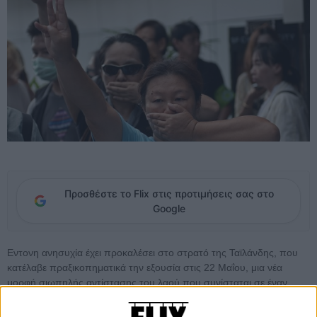
Προσθέστε το Flix στις προτιμήσεις σας στο
Google
Εντονη ανησυχία έχει προκαλέσει στο στρατό της Ταϊλάνδης, που
κατέλαβε πραξικοπηματικά την εξουσία στις 22 Μαΐου, μια νέα
μορφή σιωπηλής αντίστασης του λαού που συνίσταται σε έναν
περίεργο χαιρετισμό με τεντωμένα τα τρία δάχτυλα του ενός χεριού.