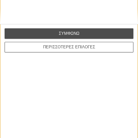
ΝΕΑ
ΣΥΜΦΩΝΩ
Μίλα μου για καλοκαιρινά φεστιβάλ κινηματογράφου
στην Ελλάδα
ΠΕΡΙΣΣΟΤΕΡΕΣ ΕΠΙΛΟΓΕΣ
Ο πιο αναλυτικός οδηγός των καλοκαιρινών φεστιβάλ σε νησιά και ηπειρωτική
Ελλάδα είναι εδώ
Η επιτυχία είναι υπερτιμημένη. Δεν σε κάνει
καλύτερο, δεν σε πάει πουθενά η επιτυχία. Είναι
απλώς ένα ωραίο, ανεβαστικό, επιφανειακό
συναίσθημα.»