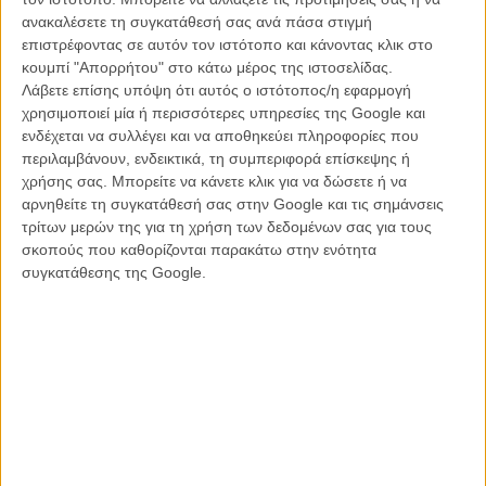
ανακαλέσετε τη συγκατάθεσή σας ανά πάσα στιγμή
επιστρέφοντας σε αυτόν τον ιστότοπο και κάνοντας κλικ στο
Σκηνή από το «The Hunger Games»
κουμπί "Απορρήτου" στο κάτω μέρος της ιστοσελίδας.
Λάβετε επίσης υπόψη ότι αυτός ο ιστότοπος/η εφαρμογή
Αντικαθεστωτικοί σε όλη την Ταϊλάνδη έχουν καλέσει το λαό να
χρησιμοποιεί μία ή περισσότερες υπηρεσίες της Google και
σηκώνουν τα τρία δάχτυλα, τρεις φορές την ημέρα για τριάντα
ενδέχεται να συλλέγει και να αποθηκεύει πληροφορίες που
δευτερόλεπτα σε μέρη όπου δεν υπάρχει αστυνομία ή παρουσία
περιλαμβάνουν, ενδεικτικά, τη συμπεριφορά επίσκεψης ή
στρατού, θέλοντας με αυτόν τον τρόπο να εκφράσουν την αντίθεσή
χρήσης σας. Μπορείτε να κάνετε κλικ για να δώσετε ή να
τους στο πραξικόπημα και να ενώσουν τις φιμωμένες φωνές των
αρνηθείτε τη συγκατάθεσή σας στην Google και τις σημάνσεις
διαδηλωτών που σε περίπτωση που θεωρηθεί ότι οργανώνουν
τρίτων μερών της για τη χρήση των δεδομένων σας για τους
συγκέντρωση, απειλούνται με σύλληψεις.
σκοπούς που καθορίζονται παρακάτω στην ενότητα
συγκατάθεσης της Google.