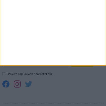
Ο Τζάρεντ Λέτο αρνείται τις καταγγελίες: «Δεν έχω διαπράξει ποτέ
σεξουαλική επίθεση»
30 ΙΟΥΛ
10 καυτές ταινίες (+ 5 δροσερές επανεκδόσεις) για τον Αύγουστο
01
ΑΥΓ
Spider-Man: Καινούργια Μέρα
30 ΜΑΡ
CONNECT
Εγγράψου στο εβδομαδιαίο newsletter μας.
ΕΓΓΡΑΦΗ
Θέλω να λαμβάνω τα newsletter σας.