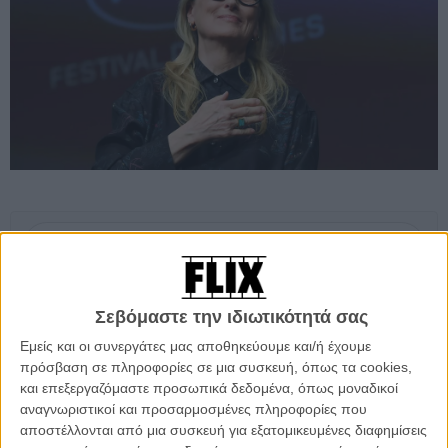
Προσθέστε το Flix στις προτιμήσεις σας στο
Google
Σεβόμαστε την ιδιωτικότητά σας
Οπως είναι ήδη γνωστό εδώ και καιρό, η Γκρέτα Γκέργουιγκ θα
Εμείς και οι συνεργάτες μας αποθηκεύουμε και/ή έχουμε
σκηνοθετήσει τουλάχιστον δύο ταινίες για λογαριασμό του Netflix,
πρόσβαση σε πληροφορίες σε μια συσκευή, όπως τα cookies,
βασισμένες στη δημοφιλή σειρά μυθιστορημάτων του Κ.Σ. Λιούις,
και επεξεργαζόμαστε προσωπικά δεδομένα, όπως μοναδικοί
«Τα Χρονικά της Νάρνια». Η πρώτη εξ αυτών θα πραγματοποιήσει
αναγνωριστικοί και προσαρμοσμένες πληροφορίες που
την πρεμιέρα της στις αίθουσες τον Νοέμβριο του 2026, προτού
αποστέλλονται από μια συσκευή για εξατομικευμένες διαφημίσεις
γίνει διαθέσιμη η προβολή της στην πλατφόρμα, ανήμερα των