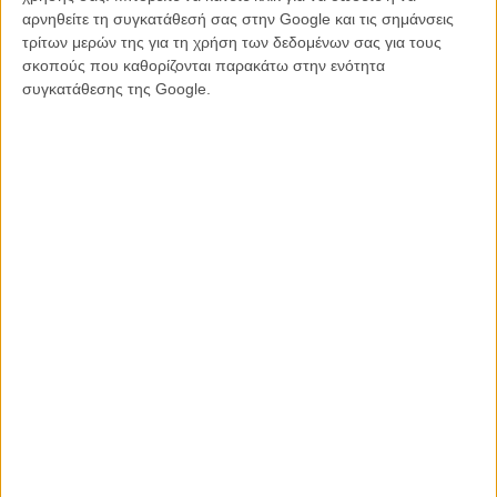
αρνηθείτε τη συγκατάθεσή σας στην Google και τις σημάνσεις
τρίτων μερών της για τη χρήση των δεδομένων σας για τους
σκοπούς που καθορίζονται παρακάτω στην ενότητα
συγκατάθεσης της Google.
Σύμφωνα με ένα δημοσίευμα του Nexus Point News, η Μέριλ Στριπ
βρίσκεται σε συζητήσεις για να υποδυθεί το λιοντάρι Ασλάν, το
οποία φαίνεται πως θα είναι γυναίκα, στο «Narnia: The Magician’s
Nephew» της Γκέργουιγκ. Ο Ασλάν στα μυθιστορήματα είναι ένα
λιοντάρι που μιλάει που λειτουργεί ως φύλακας και μέντορας της
Νάρνια, με τον Λίαμ Νίσον να είχε δανείσει τη φωνή του στην ταινία
του Ανταμσον.
Οι προγραμματισμένες μεταφορές της Γκέργουιγκ για το «Narnia»
θα είναι όλες πρωτότυπες ταινίες του Netflix και όλες οι ενδείξεις
δείχνουν ότι η Γκέργουιγκ θα ξεκινήσει με το βιβλίο του Κ.Σ. Λιούις
«The Magician’s Nephew». Η συμφωνία της Γκέργουιγκ με το
Netflix μέχρι στιγμής περιλαμβάνει ότι
θα σκηνοθετήσει δυο ταινίες
,
αλλά, με ή χωρίς την Γκέργουιγκ, η πλατφόρμα σχεδιάζει να κάνει
συνολικά την παραγωγή οκτώ ταινιών «Νάρνια».