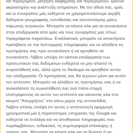
και περιεχόμενο, μέτρηση διαφήμισης και περιεχομένου, έρευνα
Χριστουγέννων του ίδιου έτους.
ακροατηρίου και ανάπτυξη υπηρεσιών.
Με την άδειά σας, εμείς
και οι συνεργάτες μας ενδέχεται να χρησιμοποιήσουμε ακριβή
Και μετά τη φήμη ότι ίσως δούμε
την Charli XCX να εμφανίζεται στο
δεδομένα γεωγραφικής τοποθεσίας και ταυτοποίησης μέσω
reboot
ενσαρκώνοντας τον ρόλο της Λευκής Μάγισσας που
σάρωσης συσκευών. Μπορείτε να κάνετε κλικ για να συναινέσετε
υποδύθηκε η Τίλντα Σουίντον στην - κλασική πλέον - ορίτζιναλ
στην επεξεργασία από εμάς και τους συνεργάτες μας όπως
κινηματογραφική μεταφορά του βιβλίου, με τίτλο «To Χρονικό της
περιγράφεται παραπάνω. Εναλλακτικά, μπορείτε να αποκτήσετε
Νάρνια: Το Λιοντάρι, η Μάγισσα και η Ντουλάπα» του 2005, σε
πρόσβαση σε πιο λεπτομερείς πληροφορίες και να αλλάξετε τις
σκηνοθεσία του Αντριου Ανταμσον, έρχεται να προστεθεί και άλλη
προτιμήσεις σας πριν συναινέσετε ή να αρνηθείτε να
μια η οποία, ίσως, να προκαλέσει κάποιες αντιδράσεις.
συναινέσετε.
Λάβετε υπόψη ότι κάποια επεξεργασία των
προσωπικών σας δεδομένων ενδέχεται να μην απαιτεί τη
Διαβάστε ακόμα:
Η Νάρνια γίνεται brat: Θα δούμε την Charli
συγκατάθεσή σας, αλλά έχετε το δικαίωμα να αρνηθείτε αυτήν
XCX στο επερχόμενο reboot της Γκρέτα Γκέργουιγκ;
την επεξεργασία. Οι προτιμήσεις σας θα ισχύουν μόνο για αυτόν
τον ιστότοπο. Μπορείτε να αλλάξετε τις προτιμήσεις σας ή να
ανακαλέσετε τη συγκατάθεσή σας ανά πάσα στιγμή
επιστρέφοντας σε αυτόν τον ιστότοπο και κάνοντας κλικ στο
κουμπί "Απορρήτου" στο κάτω μέρος της ιστοσελίδας.
Λάβετε επίσης υπόψη ότι αυτός ο ιστότοπος/η εφαρμογή
χρησιμοποιεί μία ή περισσότερες υπηρεσίες της Google και
ενδέχεται να συλλέγει και να αποθηκεύει πληροφορίες που
περιλαμβάνουν, ενδεικτικά, τη συμπεριφορά επίσκεψης ή
χρήσης σας. Μπορείτε να κάνετε κλικ για να δώσετε ή να