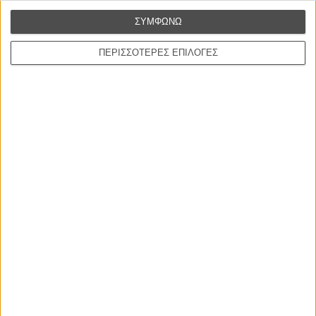
L’ Affaire Bojarski (The Moneymaker)
ΣΥΜΦΩΝΩ
του Ζαν-Πολ Σαλομέ
ΠΕΡΙΣΣΟΤΕΡΕΣ ΕΠΙΛΟΓΕΣ
Γνήσιο Αντίγραφο
Certified Copy (Copie Conforme)
του Αμπάς Κιαροστάμι
Ο Κλειδαράς του Ενός Εκατομμυρίου
Le Million
του Γκρεγκουάρ Βινιερόν
Αυτό που Ξέρουν οι Γυναίκες
Pour le Plaisir
του Ρεέμ Κερισί