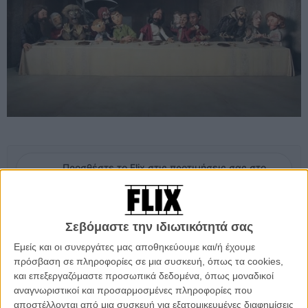
Προσθέστε το Flix στις προτιμήσεις σας στο
Google
H ταινία αφηγείται την ιστορία ενός χαρισματικού και διάσημου
Σεβόμαστε την ιδιωτικότητά σας
ηγέτη που ταξιδεύει ανά τον κόσμο, αλλάζοντας τις ζωές των
Εμείς και οι συνεργάτες μας αποθηκεύουμε και/ή έχουμε
ανθρώπων. Η δική του ζωή, όμως, έχει αρχίσει να μοιάζει κενή και
πρόσβαση σε πληροφορίες σε μια συσκευή, όπως τα cookies,
χωρίς νόημα. Μοιάζει με μια μονότονη ύπαρξη όπου όλοι οι
και επεξεργαζόμαστε προσωπικά δεδομένα, όπως μοναδικοί
άνθρωποι γύρω του του φαίνονται ίδιοι. Ξαφνικά, μια μέρα, η φωνή
αναγνωριστικοί και προσαρμοσμένες πληροφορίες που
ενός κοριτσιού τρυπάει το τίποτα της ζωής του. Και τον κάνει να
αποστέλλονται από μια συσκευή για εξατομικευμένες διαφημίσεις