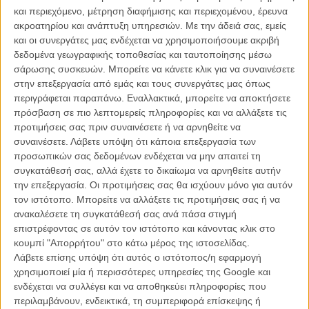
νιώσει ξανά «ζωντανός». Τόσο που είναι έτοιμος να εγκαταλείψει τα
και περιεχόμενο, μέτρηση διαφήμισης και περιεχομένου, έρευνα
πάντα και τους πάντες, ακόμη και την οικογένεια του, προκειμένου
ακροατηρίου και ανάπτυξη υπηρεσιών.
Με την άδειά σας, εμείς
να δραπετεύσει μαζί του προς μια... καλύτερη ζωή.
και οι συνεργάτες μας ενδέχεται να χρησιμοποιήσουμε ακριβή
δεδομένα γεωγραφικής τοποθεσίας και ταυτοποίησης μέσω
Περιμένατε κάτι λιγότερο «περίεργο» από τον Τσάρλι Κάουφμαν;
σάρωσης συσκευών. Μπορείτε να κάνετε κλικ για να συναινέσετε
Προσπαθείτε ήδη να καταλάβετε τι κρύβει ο αναγραμματισμός της
στην επεξεργασία από εμάς και τους συνεργάτες μας όπως
«Mona Lisa» στον τίτλο; Αν η παρήχηση με την «ανωμαλία» είναι
περιγράφεται παραπάνω. Εναλλακτικά, μπορείτε να αποκτήσετε
τυχαία; Και σκεφτήκατε ποτέ κάποιους πιο ιδανικούς για να
πρόσβαση σε πιο λεπτομερείς πληροφορίες και να αλλάξετε τις
αναλάβουν την παραγωγή του «Anomalisa» από τον Νταν Χάρμον
προτιμήσεις σας πριν συναινέσετε ή να αρνηθείτε να
και τον Ντίνο Σταματόπουλο του «Community»;
συναινέσετε.
Λάβετε υπόψη ότι κάποια επεξεργασία των
προσωπικών σας δεδομένων ενδέχεται να μην απαιτεί τη
Ειδικά ο τελευταίος, εκτός από το ρόλο του Starburns στην
συγκατάθεσή σας, αλλά έχετε το δικαίωμα να αρνηθείτε αυτήν
τηλεοπτική σειρά του NBC, είναι και ειδικός στο stop motion
την επεξεργασία. Οι προτιμήσεις σας θα ισχύουν μόνο για αυτόν
animation, υπεύθυνος για το «Moral Orel» και το «Mary Shelley's
τον ιστότοπο. Μπορείτε να αλλάξετε τις προτιμήσεις σας ή να
Frankehole» που προβλήθηκαν στο τηλεοπτικό δίκτυο Adult Swim,
ανακαλέσετε τη συγκατάθεσή σας ανά πάσα στιγμή
αλλά και για το χριστουγεννιάτικο επεισόδιο κινουμένων σχεδίων
επιστρέφοντας σε αυτόν τον ιστότοπο και κάνοντας κλικ στο
του «Community».
κουμπί "Απορρήτου" στο κάτω μέρος της ιστοσελίδας.
Λάβετε επίσης υπόψη ότι αυτός ο ιστότοπος/η εφαρμογή
Δείτε παρακάτω το βίντεο που προλογίζει το «Anomalisa» για την
χρησιμοποιεί μία ή περισσότερες υπηρεσίες της Google και
καμπάνια χρηματοδότησης του από το Kickstarter και γιατί όχι
ενδέχεται να συλλέγει και να αποθηκεύει πληροφορίες που
συνεισφέρετε σε ένα πρότζεκτ που μοιάζει απλά τόσο αναμενόμενο
περιλαμβάνουν, ενδεικτικά, τη συμπεριφορά επίσκεψης ή
που όλοι αναρωτιούνται πως κάποιο στούντιο δεν έσπευσε να