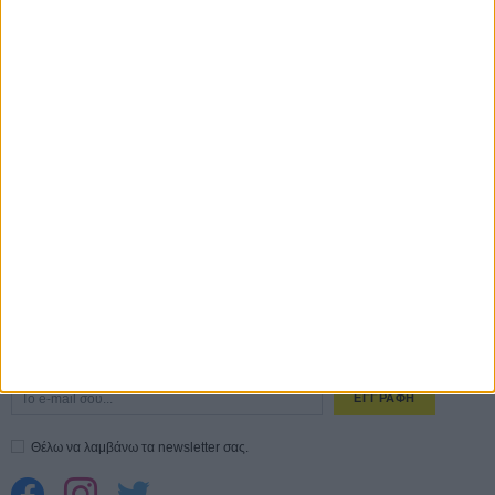
Οδύσσεια
01 ΙΟΥΛ
Save the Date! Δείτε πρώτοι το «Σεξ και Αίμα στο Καμπ Μίασμα»!
05
ΑΥΓ
Ο Τζάρεντ Λέτο αρνείται τις καταγγελίες: «Δεν έχω διαπράξει ποτέ
σεξουαλική επίθεση»
30 ΙΟΥΛ
10 καυτές ταινίες (+ 5 δροσερές επανεκδόσεις) για τον Αύγουστο
01
ΑΥΓ
Spider-Man: Καινούργια Μέρα
30 ΜΑΡ
CONNECT
Εγγράψου στο εβδομαδιαίο newsletter μας.
ΕΓΓΡΑΦΗ
Θέλω να λαμβάνω τα newsletter σας.