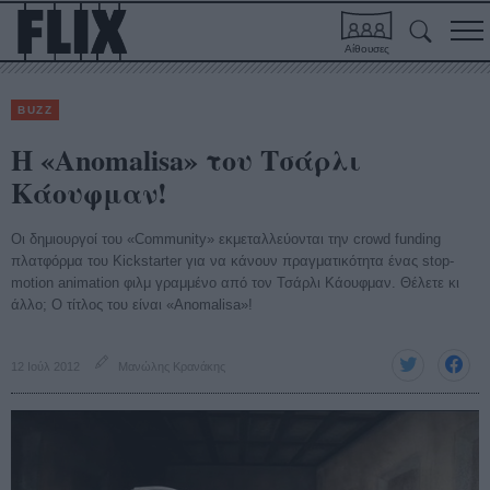
Αίθουσες
BUZZ
H «Anomalisa» του Τσάρλι
Κάουφμαν!
Οι δημιουργοί του «Community» εκμεταλλεύονται την crowd funding
πλατφόρμα του Kickstarter για να κάνουν πραγματικότητα ένας stop-
motion animation φιλμ γραμμένο από τον Τσάρλι Κάουφμαν. Θέλετε κι
άλλο; Ο τίτλος του είναι «Anomalisa»!
12 Ιούλ 2012
Μανώλης Κρανάκης